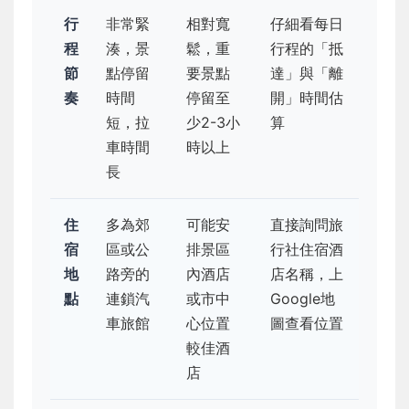
行
非常緊
相對寬
仔細看每日
程
湊，景
鬆，重
行程的「抵
節
點停留
要景點
達」與「離
奏
時間
停留至
開」時間估
短，拉
少2-3小
算
車時間
時以上
長
住
多為郊
可能安
直接詢問旅
宿
區或公
排景區
行社住宿酒
地
路旁的
內酒店
店名稱，上
點
連鎖汽
或市中
Google地
車旅館
心位置
圖查看位置
較佳酒
店