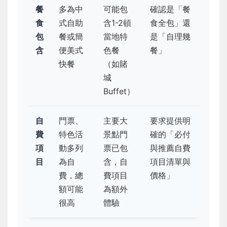
餐
多為中
可能包
確認是「餐
食
式自助
含1-2頓
食全包」還
包
餐或簡
當地特
是「自理幾
含
便美式
色餐
餐」
快餐
（如賭
城
Buffet）
自
門票、
主要大
要求提供明
費
特色活
景點門
確的「必付
項
動多列
票已包
與推薦自費
目
為自
含，自
項目清單與
費，總
費項目
價格」
額可能
為額外
很高
體驗