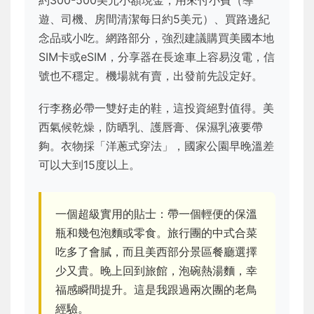
遊、司機、房間清潔每日約5美元）、買路邊紀
念品或小吃。網路部分，強烈建議購買美國本地
SIM卡或eSIM，分享器在長途車上容易沒電，信
號也不穩定。機場就有賣，出發前先設定好。
行李務必帶一雙好走的鞋，這投資絕對值得。美
西氣候乾燥，防晒乳、護唇膏、保濕乳液要帶
夠。衣物採「洋蔥式穿法」，國家公園早晚溫差
可以大到15度以上。
一個超級實用的貼士：帶一個輕便的保溫
瓶和幾包泡麵或零食。旅行團的中式合菜
吃多了會膩，而且美西部分景區餐廳選擇
少又貴。晚上回到旅館，泡碗熱湯麵，幸
福感瞬間提升。這是我跟過兩次團的老鳥
經驗。