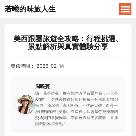
若曦的味旅人生
美西跟團旅遊全攻略：行程挑選、
景點解析與真實體驗分享
發佈時間：
2026-02-14
周曉蔓
嗨！我是曉蔓。擁有觀光管理背景的我，不只是
愛旅行，更熱衷於鑽研如何把每一分預算發揮到
極致。我深信「高 CP 值」不代表克難，而是一
種聰明的旅行美學。在這裡，我會幫你把複雜的
交通與門票變簡單，帶你繞過觀光客陷阱，直達
隱藏版私房景點！