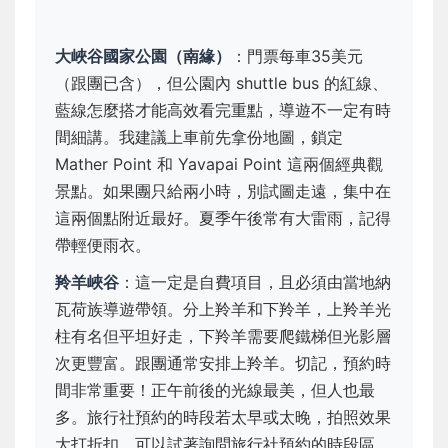
大峽谷國家公園（南緣）
：門票每車35美元
（跟團已含），但公園內 shuttle bus 的紅線、
藍線怎麼搭才能高效看完重點，導遊不一定有時
間細講。我建議上車前先拿份地圖，鎖定
Mather Point 和 Yavapai Point 這兩個經典觀
景點。如果團只給兩小時，別試圖走遠，集中在
這兩個點附近最好。夏季午後常有大雷雨，記得
帶輕便雨衣。
羚羊峽谷
：這一定是自費項目，且必須由當地納
瓦荷族導遊帶領。分上羚羊和下羚羊，上羚羊光
柱有名但平坦好走，下羚羊需要爬鐵梯但光影層
次更豐富。跟團通常安排上羚羊。切記，預約時
間非常重要！正午前後的光線最美，但人也最
多。旅行社預約的時段若太早或太晚，拍照效果
大打折扣。可以試著詢問旅行社預約的時段區