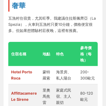
奢華
五漁村住宿貴，尤其旺季。我建議住拉斯佩齊亞（La
Spezia），火車到五漁村只要10分鐘，價格便宜很
多。但如果想體驗村莊夜晚，這裡有推薦。
參考價
住宿名稱
地點
特色
格（每
晚）
Hotel Porto
蒙特
海景房、
200-
Roca
羅索
私人陽台
300歐元
里奧
家庭式民
Affittacamere
80-120
馬焦
宿、主人
Le Sirene
歐元
雷
親切