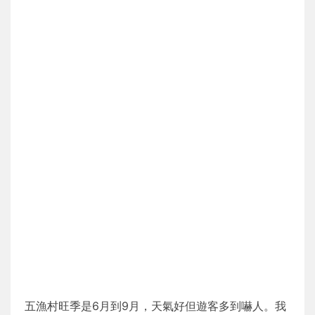
五漁村旺季是6月到9月，天氣好但遊客多到嚇人。我