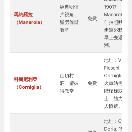
經典明信
19017
馬納羅拉
片視角、
Manarola。
免費
（Manarola）
聖勞倫斯
佳拍照點在
教堂
步道起點，
早上去避開
潮。
地址：Via
Fieschi, 190
山頂村
Corniglia。
科爾尼利亞
莊、聖彼
免費
火車站需爬3
（Corniglia）
得教堂
階樓梯或搭
士，體力不
人慎選。
地址：Castel
Doria, 19018