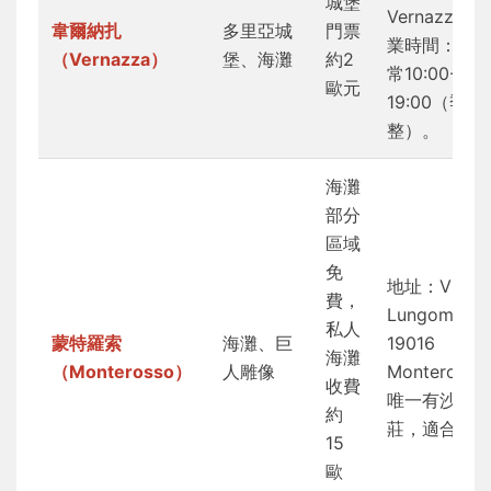
城堡
Vernazza。
韋爾納扎
多里亞城
門票
業時間：城
（Vernazza）
堡、海灘
約2
常10:00-
歐元
19:00（季節
整）。
海灘
部分
區域
免
地址：Via
費，
Lungomare,
私人
蒙特羅索
海灘、巨
19016
海灘
（Monterosso）
人雕像
Monteross
收費
唯一有沙灘
約
莊，適合游
15
歐