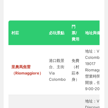
門
村莊
必玩景點
票/
地址與備註
費用
地址：Via
Colombo,
港口觀景
免費
19017
里奧馬焦雷
台、主街
（村
Riomaggior
（Riomaggiore）
Via
莊本
營業時間：
Colombo
身）
開放，但商
9:00-20:00
地址：Via
Discovolo,