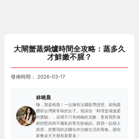
大閘蟹蒸焗爐時間全攻略：蒸多久
才鮮嫩不腥？
發佈時間：
2026-03-17
林曉晨
嗨，我是曉晨！一位擁有法國藍帶證照、卻熱愛
鑽研台灣家常味的女子。我深信「料理是場溫柔
的實驗」，這裡不只有精確的克數，更有我對食
材的堅持與不藏私的零失敗秘訣。跟我一起踏入
廚房，把繁瑣的步驟化作治癒生活的香氣，讓你
家餐桌天天都有新驚喜！