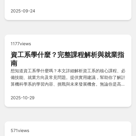
舍酒店等附近住宿推薦，讓您輕鬆吃飽玩滿，解決所有常見疑
問！
2025-09-24
1177views
資工系學什麼？完整課程解析與就業指
南
想知道資工系學什麼嗎？本文詳細解析資工系的核心課程、必
備技能、就業方向及常見問題。提供實用建議，幫助你了解計
算機科學系的學習內容、挑戰與未來發展機會。無論你是高中
生還是大學生，都能找到有用的資訊，包括程式設計、演算
法、資料結構等關鍵主題，以及畢業後薪資與職涯規劃。
2025-10-29
571views