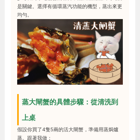
是關鍵。選擇有循環蒸汽功能的機型，蒸出來更
均勻。
蒸大閘蟹的具體步驟：從清洗到
上桌
假設你買了4隻5兩的活大閘蟹，準備用蒸焗爐
蒸。跟著我做：