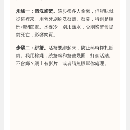
步驟一：清洗螃蟹。
這步很多人偷懶，但腥味就
從這裡來。用舊牙刷刷洗蟹殼、蟹腳，特別是腹
部和關節處。水要冷，別用熱水，否則螃蟹會提
前死亡，影響肉質。
步驟二：綁蟹。
活蟹要綁起來，防止蒸時掙扎斷
腳。我用棉繩，繞蟹腳和蟹螯幾圈，打個活結。
不會綁？網上有影片，或者請魚販幫你處理。