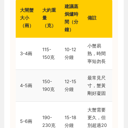
建議蒸
大閘蟹
大約重
焗爐時
大小
量
備註
間（分
（兩）
（克）
鐘）
小蟹易
115-
10-12
3-4兩
熟，時間
150克
分鐘
寧短勿長
最常見尺
150-
12-15
4-5兩
寸，蟹黃
190克
分鐘
剛好凝固
大蟹需要
190-
15-18
更久，但
5-6兩
230克
分鐘
別超過20