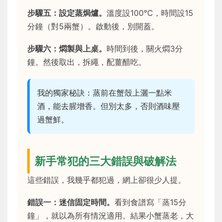
步驟五：設定蒸焗爐。
溫度設100°C，時間設15
分鐘（對5兩蟹）。啟動後，別開蓋。
步驟六：燜製與上桌。
時間到後，關火燜3分
鐘。然後取出，拆繩，配薑醋吃。
我的獨家秘訣：蒸前在蟹殼上灑一點米
酒，能去腥增香。但別太多，否則酒味壓
過蟹鮮。
新手常犯的三大錯誤與破解法
這些錯誤，我幾乎都犯過，網上卻很少人提。
錯誤一：迷信固定時間。
看到食譜寫「蒸15分
鐘」，就以為所有情況適用。結果小蟹蒸老，大