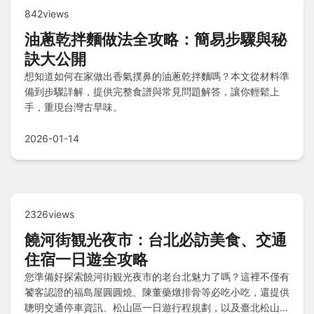
842views
油蔥乾拌麵做法全攻略：簡易步驟與秘
訣大公開
想知道如何在家做出香氣撲鼻的油蔥乾拌麵嗎？本文從材料準
備到步驟詳解，提供完整食譜與常見問題解答，讓你輕鬆上
手，重現台灣古早味。
2026-01-14
2326views
饒河街観光夜市：台北必訪美食、交通
住宿一日遊全攻略
您準備好探索饒河街観光夜市的老台北魅力了嗎？這裡不僅有
饕客認證的福島屋圓圓燒、陳董藥燉排骨等必吃小吃，還提供
聰明交通停車資訊、松山區一日遊行程規劃，以及臺北松山意