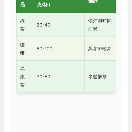
備註
品
克/杯）
綠
依沖泡時間
20-40
茶
而異
咖
80-100
黑咖啡較高
啡
烏
龍
30-50
半發酵茶
茶