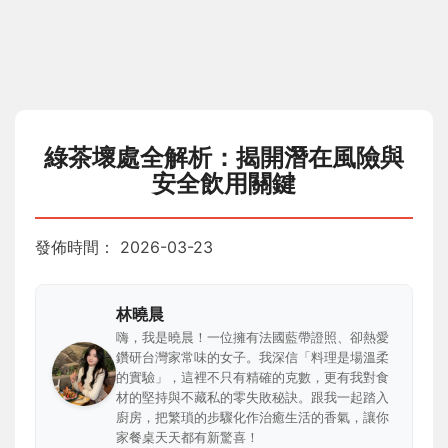
綠茶壞處全解析：揭開潛在風險與
安全飲用關鍵
發佈時間：
2026-03-23
林曉晨
嗨，我是曉晨！一位擁有法國藍帶證照、卻熱愛
鑽研台灣家常味的女子。我深信「料理是場溫柔
的實驗」，這裡不只有精確的克數，更有我對食
材的堅持與不藏私的零失敗秘訣。跟我一起踏入
廚房，把繁瑣的步驟化作治癒生活的香氣，讓你
家餐桌天天都有新驚喜！