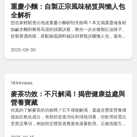
重慶小麵：自製正宗風味秘笈與懶人包
全解析
想在家輕鬆煮出地道重慶小麵卻怕失敗嗎？本文揭露靈魂食材
如鹼水麵與豬骨高湯的採購訣竅，教你一步步煉製紅油辣子、
炒製香濃肉臊，搭配碗底調料秘訣與實戰步驟懶人包，還有常
見疑問解答，讓你避開陷阱一次成功重現重慶風味！
2025-09-30
1844views
麥茶功效：不只解渴！揭密健康益處與
營養寶藏
你真的了解麥茶的功效嗎？它不僅能解渴，還蘊含豐富營養價
值如抗氧化成分，有助於促進消化和清熱消暑，但飲用前需注
意禁忌事項，例如特定體質者應避免過量飲用。正確泡製方式
能釋放最佳風味與營養，本文涵蓋常見疑問解答，幫助你聰明
享用麥茶的健康好處。