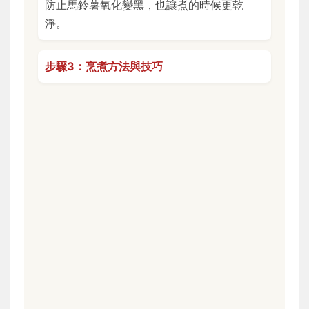
防止馬鈴薯氧化變黑，也讓煮的時候更乾
淨。
步驟3：烹煮方法與技巧