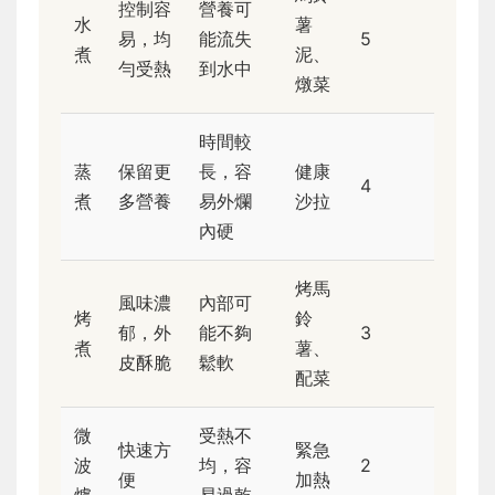
控制容
營養可
水
薯
易，均
能流失
5
煮
泥、
勻受熱
到水中
燉菜
時間較
蒸
保留更
長，容
健康
4
煮
多營養
易外爛
沙拉
內硬
烤馬
風味濃
內部可
烤
鈴
郁，外
能不夠
3
煮
薯、
皮酥脆
鬆軟
配菜
微
受熱不
快速方
緊急
波
均，容
2
便
加熱