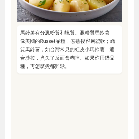
馬鈴薯有分澱粉質和蠟質。澱粉質馬鈴薯，
像美國的Russet品種，煮熟後容易鬆軟；蠟
質馬鈴薯，如台灣常見的紅皮小馬鈴薯，適
合沙拉，煮久了反而會糊掉。如果你用錯品
種，再怎麼煮都難鬆。