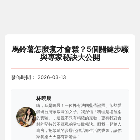
馬鈴薯怎麼煮才會鬆？5個關鍵步驟
與專家秘訣大公開
發佈時間：
2026-03-13
林曉晨
嗨，我是曉晨！一位擁有法國藍帶證照、卻熱愛
鑽研台灣家常味的女子。我深信「料理是場溫柔
的實驗」，這裡不只有精確的克數，更有我對食
材的堅持與不藏私的零失敗秘訣。跟我一起踏入
廚房，把繁瑣的步驟化作治癒生活的香氣，讓你
家餐桌天天都有新驚喜！