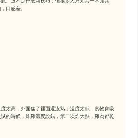
酥脆。這不是什麼新技巧，但很多人只知其一不知其
油，口感差。
溫度太高，外面焦了裡面還沒熟；溫度太低，食物會吸
次試的時候，炸雞溫度設錯，第二次炸太熱，雞肉都乾