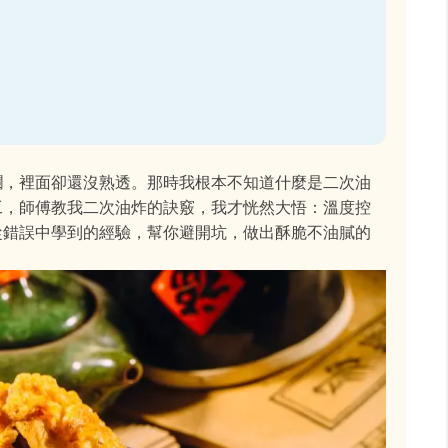
爛，裡面卻還沒熟透。那時我根本不知道什麼是二次油
工，師傅教我二次油炸的訣竅，我才恍然大悟：溫度控
從錯誤中學到的經驗，幫你避開坑，做出酥脆不油膩的