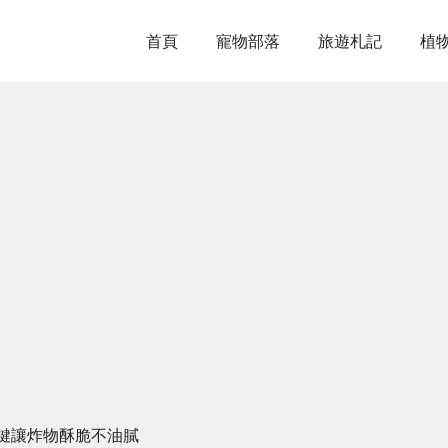
首頁
寵物部落
旅遊札記
植
鍵讓炸物酥脆不油膩