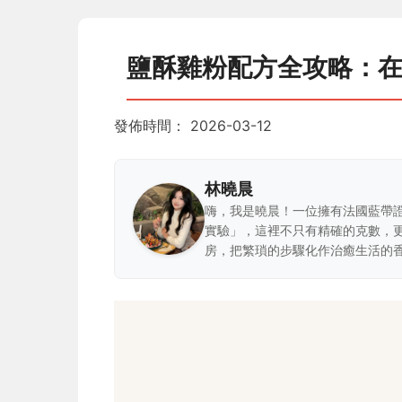
鹽酥雞粉配方全攻略：
發佈時間：
2026-03-12
林曉晨
嗨，我是曉晨！一位擁有法國藍帶
實驗」，這裡不只有精確的克數，
房，把繁瑣的步驟化作治癒生活的