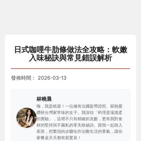
日式咖哩牛肋條做法全攻略：軟嫩
入味秘訣與常見錯誤解析
發佈時間：
2026-03-13
林曉晨
嗨，我是曉晨！一位擁有法國藍帶證照、卻熱愛
鑽研台灣家常味的女子。我深信「料理是場溫柔
的實驗」，這裡不只有精確的克數，更有我對食
材的堅持與不藏私的零失敗秘訣。跟我一起踏入
廚房，把繁瑣的步驟化作治癒生活的香氣，讓你
家餐桌天天都有新驚喜！