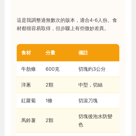
這是我調整過無數次的版本，適合4-6人份。食
材都很容易取得，但步驟上有些微妙差異。
食材
分量
備註
牛肋條
600克
切塊約3公分
洋蔥
2顆
中型，切絲
紅蘿蔔
1條
切滾刀塊
切塊後泡水防變
馬鈴薯
2顆
色