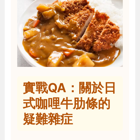
實戰QA：關於日
式咖哩牛肋條的
疑難雜症