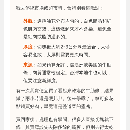
我去傳統市場或超市時，會特別看這幾點：
外觀
：選擇油花分布均勻的，白色脂肪和紅
色肌肉交錯，這樣燉起來才不會柴。避免全
是紅肉或脂肪過多的。
厚度
：切塊後大約2-3公分厚最適合，太薄
容易煮散，太厚則需要更久時間。
來源
：如果預算允許，選澳洲或美國的牛肋
條，肉質通常較穩定。台灣本地牛也可以，
但要注意新鮮度。
有一次我貪便宜買了看起來乾癟的牛肋條，結果
燉了兩小時還是硬邦邦。後來學乖了，寧可多花
點錢買好肉，畢竟這是整道菜的靈魂。
買回家後，處理也有學問。很多人直接切塊就下
鍋，其實應該先去除多餘的筋膜，但別去得太乾