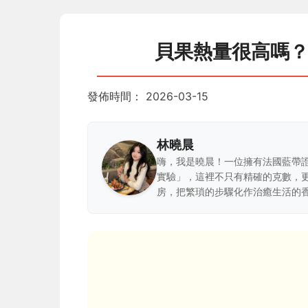
貝果熱量很高嗎
發佈時間：
2026-03-15
林曉晨
嗨，我是曉晨！一位擁有法國藍帶
實驗」，這裡不只有精確的克數，
房，把繁瑣的步驟化作治癒生活的