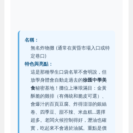
名稱：
無名炸物攤 (通常在黃昏市場入口或特
定巷口)
特色與亮點：
這是那種學生口袋名單不會明說，但
放學身體會自動走過去的
徐匯中學美
食
秘密基地！攤位上琳琅滿目：金黃
酥脆的雞排（有傳統和脆皮可選）、
會爆汁的百頁豆腐、炸得澎澎的銀絲
卷、四季豆、甜不辣、米血糕...選擇
超多。老闆火候控制得好，瀝油也確
實，吃起來不會過於油膩。重點是價