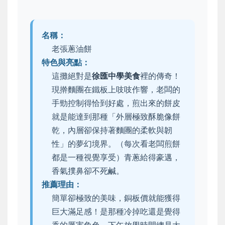
名稱：
老張蔥油餅
特色與亮點：
這攤絕對是
徐匯中學美食
裡的傳奇！
現擀麵團在鐵板上吱吱作響，老闆的
手勁控制得恰到好處，煎出來的餅皮
就是能達到那種「外層極致酥脆像餅
乾，內層卻保持著麵團的柔軟與韌
性」的夢幻境界。（每次看老闆煎餅
都是一種視覺享受）青蔥給得豪邁，
香氣撲鼻卻不死鹹。
推薦理由：
簡單卻極致的美味，銅板價就能獲得
巨大滿足感！是那種冷掉吃還是覺得