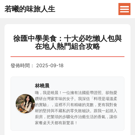
若曦的味旅人生
徐匯中學美食：十大必吃懶人包與
在地人熱門組合攻略
發佈時間：
2025-09-18
林曉晨
嗨，我是曉晨！一位擁有法國藍帶證照、卻熱愛
鑽研台灣家常味的女子。我深信「料理是場溫柔
的實驗」，這裡不只有精確的克數，更有我對食
材的堅持與不藏私的零失敗秘訣。跟我一起踏入
廚房，把繁瑣的步驟化作治癒生活的香氣，讓你
家餐桌天天都有新驚喜！