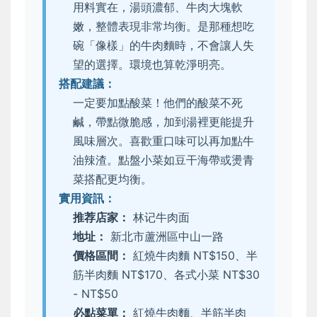
用料實在，湯頭濃郁、牛肉大塊軟
嫩，整體表現非常均衡。是那種想吃
碗「像樣」的牛肉麵時，不會讓人失
望的選擇。環境也算乾淨明亮。
搭配建議：
一定要加點酸菜！他們的酸菜不死
鹹，帶點微脆感，加到湯裡更能提升
風味層次。喜歡重口味可以再加點牛
油辣渣。點盤小菜如豆干海帶或燙青
菜搭配更均衡。
實用資訊：
推荐店家：
林记牛肉面
地址：
新北市蘆洲區中山一路
價格區間：
紅燒牛肉麵 NT$150、半
筋半肉麵 NT$170、各式小菜 NT$30
- NT$50
必點菜單：
紅燒牛肉麵、半筋半肉