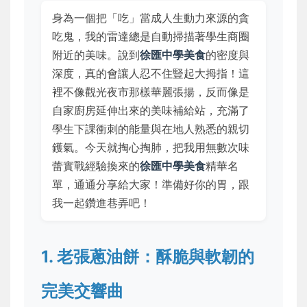
身為一個把「吃」當成人生動力來源的貪
吃鬼，我的雷達總是自動掃描著學生商圈
附近的美味。說到
徐匯中學美食
的密度與
深度，真的會讓人忍不住豎起大拇指！這
裡不像觀光夜市那樣華麗張揚，反而像是
自家廚房延伸出來的美味補給站，充滿了
學生下課衝刺的能量與在地人熟悉的親切
鑊氣。今天就掏心掏肺，把我用無數次味
蕾實戰經驗換來的
徐匯中學美食
精華名
單，通通分享給大家！準備好你的胃，跟
我一起鑽進巷弄吧！
1. 老張蔥油餅：酥脆與軟韌的
完美交響曲