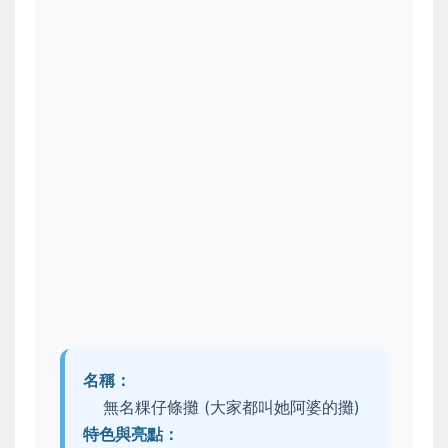
名稱：
無名粿仔條攤 (大家都叫她阿婆的攤)
特色與亮點：