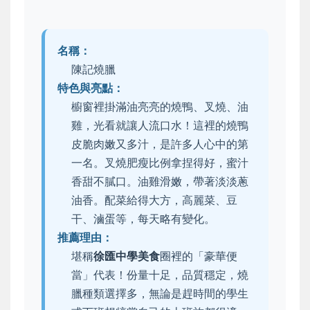
名稱：
陳記燒臘
特色與亮點：
櫥窗裡掛滿油亮亮的燒鴨、叉燒、油
雞，光看就讓人流口水！這裡的燒鴨
皮脆肉嫩又多汁，是許多人心中的第
一名。叉燒肥瘦比例拿捏得好，蜜汁
香甜不膩口。油雞滑嫩，帶著淡淡蔥
油香。配菜給得大方，高麗菜、豆
干、滷蛋等，每天略有變化。
推薦理由：
堪稱
徐匯中學美食
圈裡的「豪華便
當」代表！份量十足，品質穩定，燒
臘種類選擇多，無論是趕時間的學生