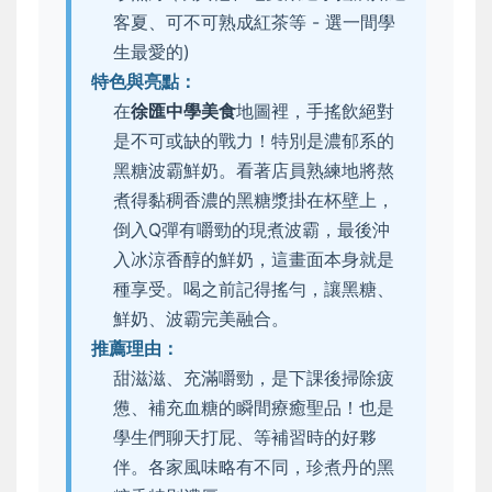
客夏、可不可熟成紅茶等 - 選一間學
生最愛的)
特色與亮點：
在
徐匯中學美食
地圖裡，手搖飲絕對
是不可或缺的戰力！特別是濃郁系的
黑糖波霸鮮奶。看著店員熟練地將熬
煮得黏稠香濃的黑糖漿掛在杯壁上，
倒入Q彈有嚼勁的現煮波霸，最後沖
入冰涼香醇的鮮奶，這畫面本身就是
種享受。喝之前記得搖勻，讓黑糖、
鮮奶、波霸完美融合。
推薦理由：
甜滋滋、充滿嚼勁，是下課後掃除疲
憊、補充血糖的瞬間療癒聖品！也是
學生們聊天打屁、等補習時的好夥
伴。各家風味略有不同，珍煮丹的黑