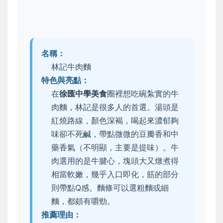
名稱：
林記牛肉麵
特色與亮點：
在
徐匯中學美食
圈裡想吃碗紮實的牛
肉麵，林記是很多人的首選。湯頭是
紅燒路線，顏色深褐，喝起來濃郁夠
味卻不死鹹，帶點微微的豆瓣香和中
藥香氣（不明顯，主要是提味）。牛
肉選用的是牛腱心，塊頭大又燉煮得
相當軟嫩，幾乎入口即化，筋的部分
則帶點Q感。麵條可以選粗麵或細
麵，都頗有嚼勁。
推薦理由：