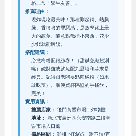
格非常「學生友善」。
推薦理由：
現炸現吃最美味！那種剛起鍋、熱騰
騰、香噴噴的罪惡感，是放學路上最
大的慰藉。隨意點幾樣小東西，花少
少錢就能解饞。
搭配建議：
必撒梅粉配銀絲卷！（甜鹹交織超涮
嘴）鹹酥雞或魷魚配九層塔和蒜末是
經典。記得跟老闆要點辣椒粉（如果
敢吃辣）。順便買杯隔壁的手搖飲，
完美！
實用資訊：
推薦店家：
後門黃昏市場口炸物攤
地址：
新北市蘆洲區永安南路二段黃
昏市場入口處
價格區間：
雞排 NT$65、甜不辣/百