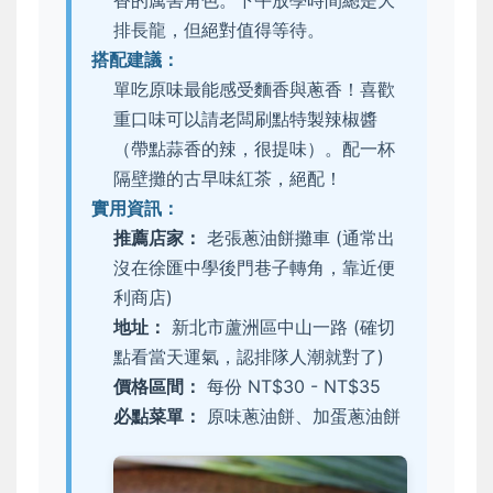
香的厲害角色。下午放學時間總是大
排長龍，但絕對值得等待。
搭配建議：
單吃原味最能感受麵香與蔥香！喜歡
重口味可以請老闆刷點特製辣椒醬
（帶點蒜香的辣，很提味）。配一杯
隔壁攤的古早味紅茶，絕配！
實用資訊：
推薦店家：
老張蔥油餅攤車 (通常出
沒在徐匯中學後門巷子轉角，靠近便
利商店)
地址：
新北市蘆洲區中山一路 (確切
點看當天運氣，認排隊人潮就對了)
價格區間：
每份 NT$30 - NT$35
必點菜單：
原味蔥油餅、加蛋蔥油餅