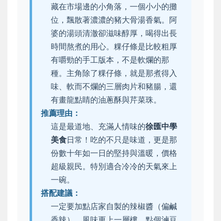
藏在市場邊的小角落，一個小小的攤
位，飄散著濃濃的豬大骨湯香氣。阿
婆的湯頭清澈卻滋味醇厚，喝得出長
時間熬煮的用心。粿仔條是比較粗厚
有嚼勁的手工版本，不是軟爛的那
種。主角除了粿仔條，就是那煮得入
味、軟而不爛的三層肉片和豬腸，還
有畫龍點睛的油蔥酥與芹菜珠。
推薦理由：
這是最道地、充滿人情味的
徐匯中學
美食
日常！吃的不只是味道，更是那
份數十年如一日的堅持與溫暖，價格
超級親民。特別適合冷冷的天氣來上
一碗。
搭配建議：
一定要加點店家自製的辣椒醬（偏鹹
香辣），風味更上一層樓。點個滷豆