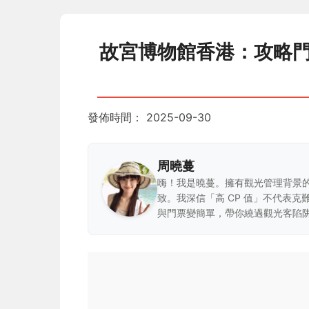
故宮博物館香港：攻略門
發佈時間：
2025-09-30
周曉蔓
嗨！我是曉蔓。擁有觀光管理背景
致。我深信「高 CP 值」不代表
與門票變簡單，帶你繞過觀光客陷