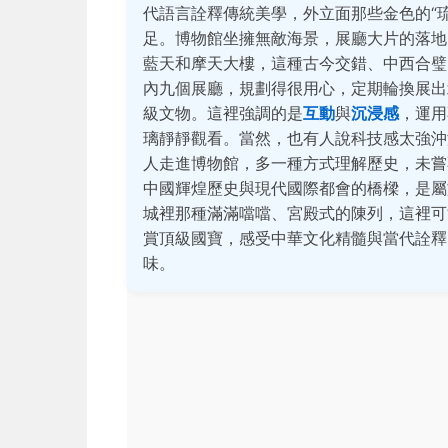
代語言詮釋傳統美學，外立面那些金色的“
足。博物館坐擁無敵海景，展廳大片的落地
藍天和摩天大樓，這種古今交錯、中西合璧
內九個展廳，規劃得很用心，定期輪換展出
級文物。這裡強調的是
互動
與
沉浸感
，運用
璃靜靜觀看。當然，也有人說科技感太強沖
人走進博物館，多一種方式理解歷史，未
中國輝煌歷史與現代國際都會的橋樑，是屬
城裡那種滿滿噹噹、宮殿式的陳列，這裡可
賞頂級國寶，感受中華文化精髓與當代詮釋
味。