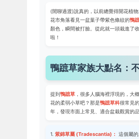
(閒聊過渡)說真的，以前總覺得開花植物
花市角落看見一盆葉子帶紫色條紋的
鴨
顏色，瞬間被打臉。從此就一頭栽進了
啦！
鴨蹠草家族大點名：
提到
鴨蹠草
，很多人腦海裡浮現的，大
花的柔弱小草吧？那是
鴨蹠草科
很常見
年，發現市面上常見、適合盆栽觀賞的
1.
紫錦草屬 (Tradescantia)：
這個屬的