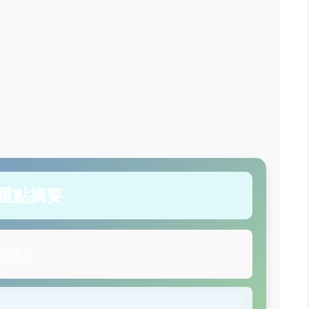
重點摘要
藍花！