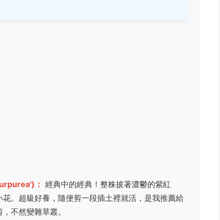
Purpurea')：
經典中的經典！整株披著濃鬱的紫紅
小花。超級好養，隨便剪一段插土裡就活，是我推薦給
剪，不然變雜草叢。