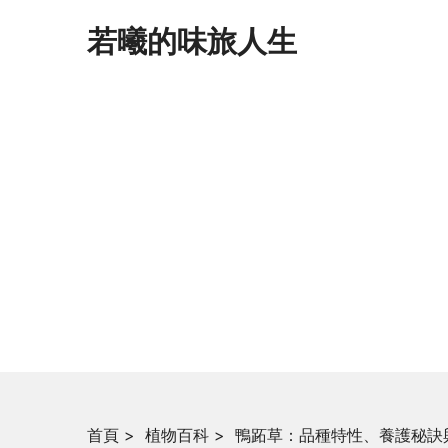
若曦的味旅人生
首頁
>
植物百科
>
鴨跖草：品種特性、養護秘訣