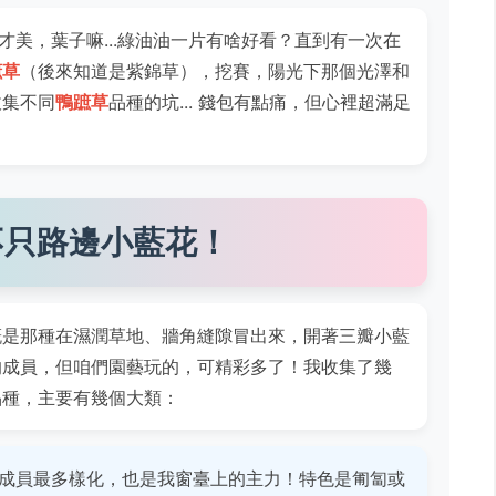
才美，葉子嘛...綠油油一片有啥好看？直到有一次在
蹠草
（後來知道是紫錦草），挖賽，陽光下那個光澤和
收集不同
鴨蹠草
品種的坑... 錢包有點痛，但心裡超滿足
不只路邊小藍花！
概是那種在濕潤草地、牆角縫隙冒出來，開著三瓣小藍
的成員，但咱們園藝玩的，可精彩多了！我收集了幾
品種，主要有幾個大類：
成員最多樣化，也是我窗臺上的主力！特色是匍匐或