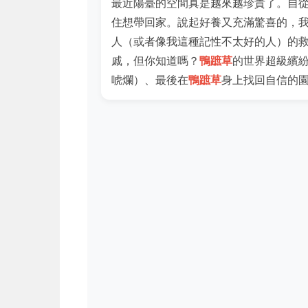
最近陽臺的空間真是越來越珍貴了。自
住想帶回家。說起好養又充滿驚喜的，
人（或者像我這種記性不太好的人）的
戚，但你知道嗎？
鴨蹠草
的世界超級繽
唬爛）、最後在
鴨蹠草
身上找回自信的