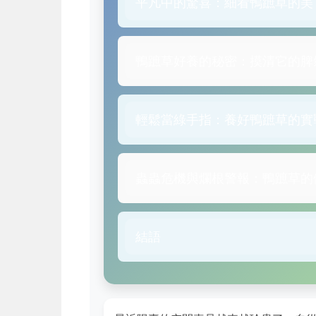
平凡中的驚喜：細看鴨蹠草的美
鴨蹠草好養的秘密：摸清它的脾
輕鬆當綠手指：養好鴨蹠草的實
蟲蟲危機與爛根警報：鴨蹠草的
結語