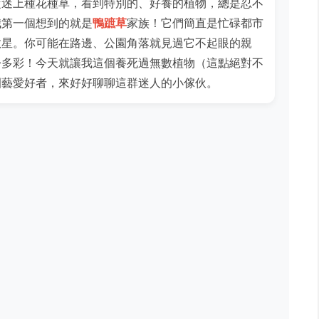
從迷上種花種草，看到特別的、好養的植物，總是忍不
我第一個想到的就是
鴨蹠草
家族！它們簡直是忙碌都市
救星。你可能在路邊、公園角落就見過它不起眼的親
紛多彩！今天就讓我這個養死過無數植物（這點絕對不
園藝愛好者，來好好聊聊這群迷人的小傢伙。