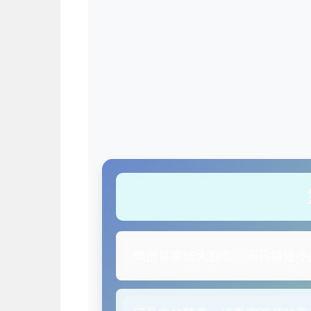
鴨蹠草家族大點名：不只路邊小