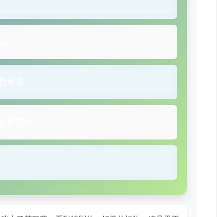
氣
戰手冊
健康守則