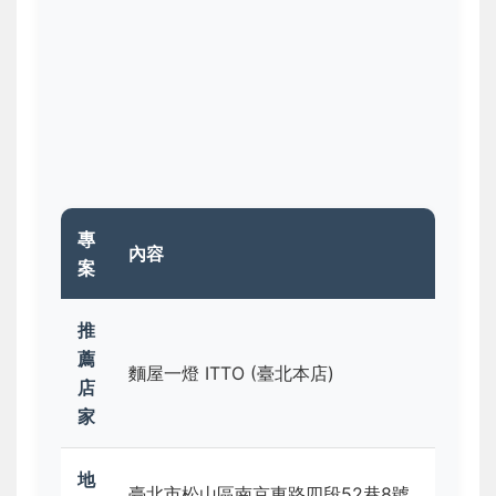
專
內容
案
推
薦
麵屋一燈 ITTO (臺北本店)
店
家
地
臺北市松山區南京東路四段52巷8號