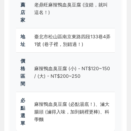
薦
老鼎旺麻辣鴨血臭豆腐 (沒錯，就叫
店
這名！)
家
地
臺北市松山區南京東路四段133巷4弄
址
1號 (巷子裡，別錯過！)
價
格
麻辣鴨血臭豆腐 (小) - NT$120~150
區
/ (大) - NT$200~250
間
必
麻辣鴨血臭豆腐 (必點湯底！)、滷大
點
腸頭 (滷得入味，加到鍋裡更棒)、科
選
學麵
單