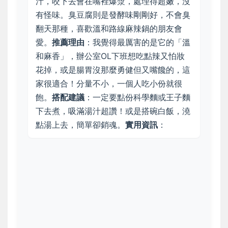
汁，咬下去會在嘴裡爆漿，處理得超嫩，沒
有怪味。臭豆腐則是發酵味剛剛好，不會臭
翻天那種，喜歡溫和路線麻辣鍋的朋友會
愛。
推薦理由
：我覺得最厲害的是它的「溫
和麻香」，辦公室OL下班想吃點辣又怕妝
花掉，或是腸胃沒那麼勇健但又嘴饞的，這
家很適合！分量不小，一個人吃小份就很
飽。
搭配建議
：一定要點份科學麵或王子麵
下去煮，吸滿湯汁超讚！或是搭碗白飯，澆
點湯上去，簡單卻銷魂。
實用資訊
：