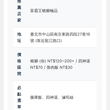
推
薦
富霸王豬腳極品
店
家
地
臺北市中山區南京東路四段27巷16
址
號 (靠近龍江路口)
價
格
豬腳 (份) NT$120~200+ / 四神湯
區
NT$70 / 魯肉飯 NT$30
間
必
點
腿庫飯、四神湯、滷筍絲
選
單