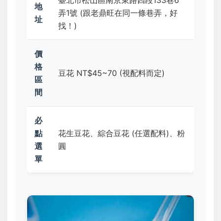
臺北市松山區南京東路四段133巷6
地
弄1號 (跟老鼎旺在同一條巷弄，好
址
找！)
價
格
豆花 NT$45~70 (視配料而定)
區
間
必
點
花生豆花、綜合豆花 (任選配料)、粉
選
圓
單