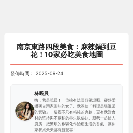
南京東路四段美食：麻辣鍋到豆
花！10家必吃美食地圖
發佈時間：
2025-09-24
林曉晨
嗨，我是曉晨！一位擁有法國藍帶證照、卻熱愛
鑽研台灣家常味的女子。我深信「料理是場溫柔
的實驗」，這裡不只有精確的克數，更有我對食
材的堅持與不藏私的零失敗秘訣。跟我一起踏入
廚房，把繁瑣的步驟化作治癒生活的香氣，讓你
家餐桌天天都有新驚喜！