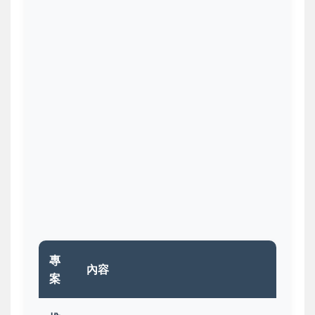
專
內容
案