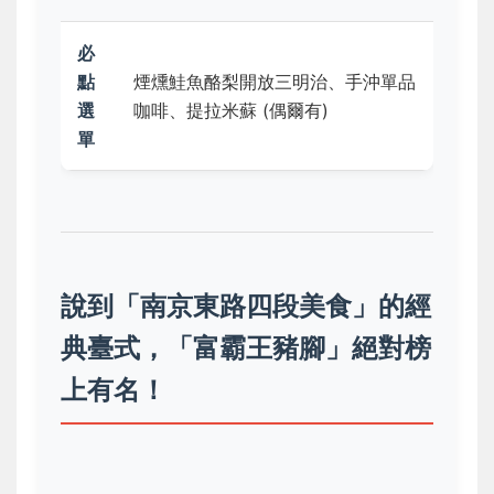
必
點
煙燻鮭魚酪梨開放三明治、手沖單品
選
咖啡、提拉米蘇 (偶爾有)
單
說到「南京東路四段美食」的經
典臺式，「富霸王豬腳」絕對榜
上有名！