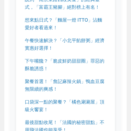
式，「富霸王豬腳」絕對榜上有名！
想來點日式？「麵屋一燈 ITTO」沾麵
愛好者看過來！
午餐快速解決？「小北平餡餅粥」經濟
實惠好選擇！
下午嘴饞？「脆皮鮮奶甜甜圈」罪惡的
酥脆誘惑！
聚餐首選！「詹記麻辣火鍋」鴨血豆腐
無限續的爽感！
口袋深一點的聚餐？「橘色涮涮屋」頂
級火饗宴！
最後甜點收尾！「法國的秘密甜點」不
用飛法國也能享受！