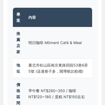
專
內容
案
推
薦
明日咖啡 Mōment Café & Meal
店
家
地
臺北市松山區南京東路四段53巷6弄
址
5號 (這邊巷子多，開導航比較穩)
價
格
早午餐 NT$280~350 / 咖啡
區
NT$120~180 / 蛋糕 NT$150左右
間