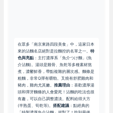
在眾多「南京東路四段美食」中，這家日本
來的沾麵名店絕對是拉麵控的名單之一。
特
色與亮點
：主打濃厚系「魚介つけ麵」(魚
介沾麵)。湯頭是雞骨、魚乾等多種素材熬
煮，濃鬱鮮香，帶點複雜的層次感。麵條是
粗麵，非常Q彈有嚼勁。叉燒有舒肥雞肉和
豬肉，雞肉尤其嫩。
推薦理由
：喜歡濃厚湯
頭和彈牙麵條的人會愛死！沾麵的吃法也很
有趣，可以自己調整濃淡。配料給得大方
(半熟蛋、筍乾等)。
搭配建議
：點經典的
「特製濃厚魚介沾麵」就對了！吃到最後，