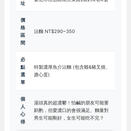
址
價
格
沾麵 NT$290~350
區
間
必
點
特製濃厚魚介沾麵 (包含雞&豬叉燒、
選
溏心蛋)
單
個
湯頭真的超濃鬱！怕鹹的朋友可能要
人
斟酌，但愛濃口的會很滿足。麵量對
心
男生可能剛好，女生可能吃不完？
得