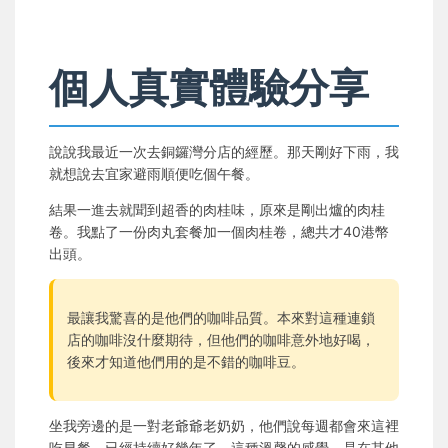
個人真實體驗分享
說說我最近一次去銅鑼灣分店的經歷。那天剛好下雨，我
就想說去宜家避雨順便吃個午餐。
結果一進去就聞到超香的肉桂味，原來是剛出爐的肉桂
卷。我點了一份肉丸套餐加一個肉桂卷，總共才40港幣
出頭。
最讓我驚喜的是他們的咖啡品質。本來對這種連鎖
店的咖啡沒什麼期待，但他們的咖啡意外地好喝，
後來才知道他們用的是不錯的咖啡豆。
坐我旁邊的是一對老爺爺老奶奶，他們說每週都會來這裡
吃早餐，已經持續好幾年了。這種溫馨的感覺，是在其他