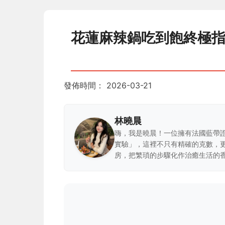
花蓮麻辣鍋吃到飽終極
發佈時間：
2026-03-21
林曉晨
嗨，我是曉晨！一位擁有法國藍帶
實驗」，這裡不只有精確的克數，
房，把繁瑣的步驟化作治癒生活的