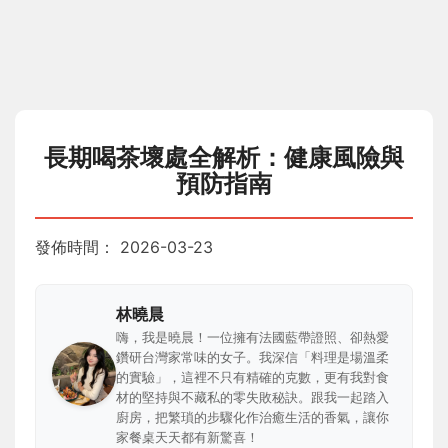
長期喝茶壞處全解析：健康風險與
預防指南
發佈時間：
2026-03-23
林曉晨
嗨，我是曉晨！一位擁有法國藍帶證照、卻熱愛
鑽研台灣家常味的女子。我深信「料理是場溫柔
的實驗」，這裡不只有精確的克數，更有我對食
材的堅持與不藏私的零失敗秘訣。跟我一起踏入
廚房，把繁瑣的步驟化作治癒生活的香氣，讓你
家餐桌天天都有新驚喜！