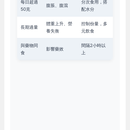
每日超過
分次食用，搭
腹脹、腹瀉
50克
配水分
體重上升、營
控制份量，多
長期過量
養失衡
元飲食
與藥物同
間隔2小時以
影響藥效
食
上