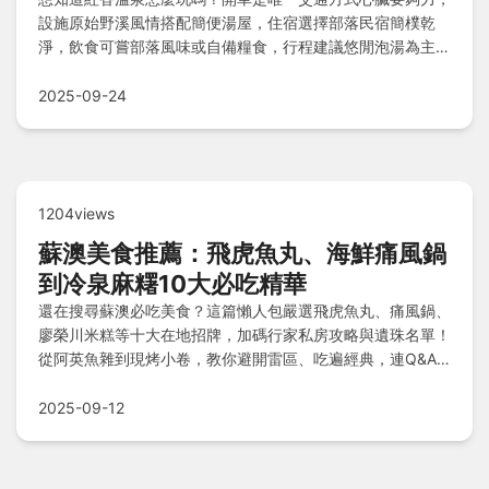
設施原始野溪風情搭配簡便湯屋，住宿選擇部落民宿簡樸乾
淨，飲食可嘗部落風味或自備糧食，行程建議悠閒泡湯為主，
費用精省小旅行，還有Q&A解答所有疑問！
2025-09-24
1204views
蘇澳美食推薦：飛虎魚丸、海鮮痛風鍋
到冷泉麻糬10大必吃精華
還在搜尋蘇澳必吃美食？這篇懶人包嚴選飛虎魚丸、痛風鍋、
廖榮川米糕等十大在地招牌，加碼行家私房攻略與遺珠名單！
從阿英魚雜到現烤小卷，教你避開雷區、吃遍經典，連Q&A
快問快答都幫你整理好，輕鬆規劃美食之旅！
2025-09-12