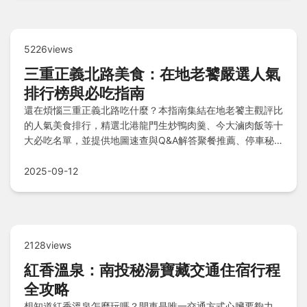
5226views
三重正義北路美食：在地老饕嚴選人氣
排行榜與必吃指南
還在煩惱三重正義北路吃什麼？本指南集結在地老饕主觀評比
的人氣美食排行，精選北港龍門生炒鴨肉羹、今大滷肉飯等十
大必吃名單，並提供地圖速查與Q&A解答聚餐推薦、停車秘
訣及外帶動線組合，輕鬆暢遊美食之旅！
2025-09-12
2128views
紅香溫泉：南投秘湯寶藏交通住宿行程
全攻略
想知道紅香溫泉怎麼玩嗎？開車是唯一交通方式心臟要夠力，