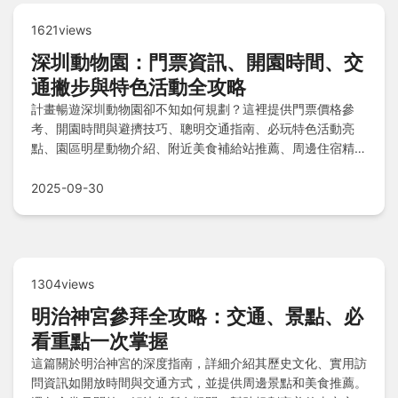
1621views
深圳動物園：門票資訊、開園時間、交
通撇步與特色活動全攻略
計畫暢遊深圳動物園卻不知如何規劃？這裡提供門票價格參
考、開園時間與避擠技巧、聰明交通指南、必玩特色活動亮
點、園區明星動物介紹、附近美食補給站推薦、周邊住宿精
選，還有Q&A快速解惑，一次掌握所有實用資訊，讓您的遊
園體驗更輕鬆愉快！
2025-09-30
1304views
明治神宮參拜全攻略：交通、景點、必
看重點一次掌握
這篇關於明治神宮的深度指南，詳細介紹其歷史文化、實用訪
問資訊如開放時間與交通方式，並提供周邊景點和美食推薦。