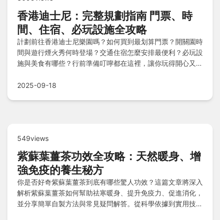
香港迪士尼：完整規劃指南 門票、時
間、住宿、必玩設施全攻略
計劃前往香港迪士尼樂園嗎？如何買到最划算門票？開關園時
間與遊行煙火秀何時登場？交通住宿怎麼安排最便利？必玩設
施與美食有哪些？行前準備叮嚀都在這裡，讓你玩得開心又安
心！
2025-09-18
549views
紫蘇葉薑茶功效全攻略：天然暖身、增
強免疫的養生秘方
你是否好奇紫蘇葉薑茶到底有哪些驚人功效？這篇文章將深入
解析紫蘇葉薑茶如何幫助祛寒暖身、提升免疫力、促進消化，
並分享簡單自製方法與常見疑問解答。從科學依據到實用技
巧，讓你全面掌握這款傳統茶飲的健康益處，適合日常養生需