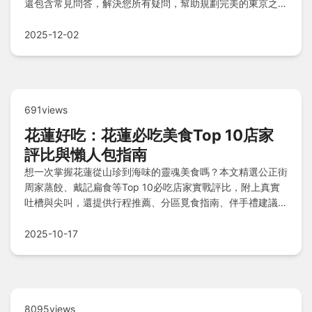
還包含常見問答，解決您所有疑問，幫助規劃完美的東京之
旅。無論是初次到訪或重遊，都能獲得寶貴建議，內容超過
3000字，確保實用性與真實性。
2025-12-02
691views
花蓮好吃：花蓮必吃美食Top 10店家
評比與懶人包指南
想一次掌握花蓮從山珍到海味的靈魂美食嗎？本文精選公正街
周家蒸餃、戴記扁食等Top 10必吃店家實戰評比，附上真實
吐槽與尖叫，還提供行程推薦、分區覓食指南、伴手禮建議及
Q&A懶人包，讓你從早到晚吃不膩，輕鬆規劃完美美食之
旅！
2025-10-17
8095views