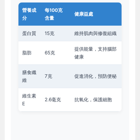
營養成
每100克
健康益處
分
含量
蛋白質
15克
維持肌肉與修復組織
提供能量，支持腦部
脂肪
65克
健康
膳食纖
7克
促進消化，預防便秘
維
維生素
2.6毫克
抗氧化，保護細胞
E