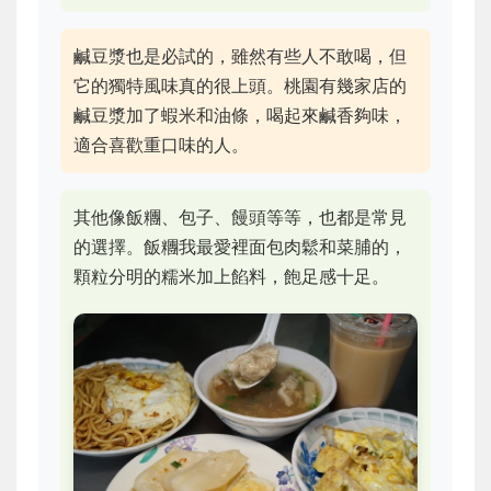
鹹豆漿也是必試的，雖然有些人不敢喝，但
它的獨特風味真的很上頭。桃園有幾家店的
鹹豆漿加了蝦米和油條，喝起來鹹香夠味，
適合喜歡重口味的人。
其他像飯糰、包子、饅頭等等，也都是常見
的選擇。飯糰我最愛裡面包肉鬆和菜脯的，
顆粒分明的糯米加上餡料，飽足感十足。