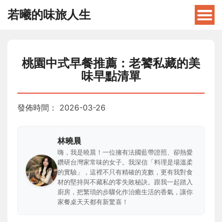
若曦的味旅人生
桃園中式早餐推薦：老饕私藏的美
味早點清單
發佈時間：
2026-03-26
林曉晨
嗨，我是曉晨！一位擁有法國藍帶證照、卻熱愛
鑽研台灣家常味的女子。我深信「料理是場溫柔
的實驗」，這裡不只有精確的克數，更有我對食
材的堅持與不藏私的零失敗秘訣。跟我一起踏入
廚房，把繁瑣的步驟化作治癒生活的香氣，讓你
家餐桌天天都有新驚喜！