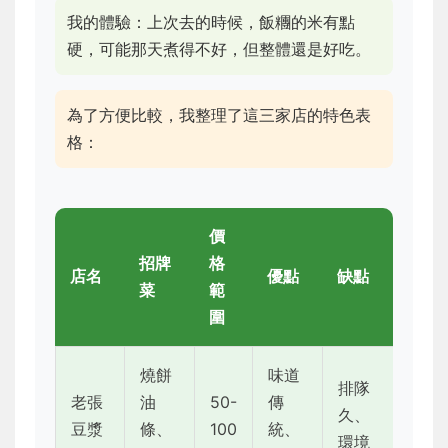
我的體驗：上次去的時候，飯糰的米有點
硬，可能那天煮得不好，但整體還是好吃。
為了方便比較，我整理了這三家店的特色表
格：
價
招牌
格
店名
優點
缺點
菜
範
圍
燒餅
味道
排隊
老張
油
50-
傳
久、
豆漿
條、
100
統、
環境