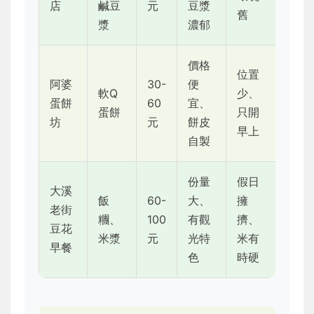
店
鹹豆
元
豆漿
舊
漿
濃郁
價格
位置
阿婆
30-
便
軟Q
少、
蛋餅
60
宜、
蛋餅
只開
坊
元
餅皮
早上
自製
份量
假日
大溪
飯
60-
大、
擁
老街
糰、
100
有觀
擠、
豆花
米漿
元
光特
米有
早餐
色
時硬