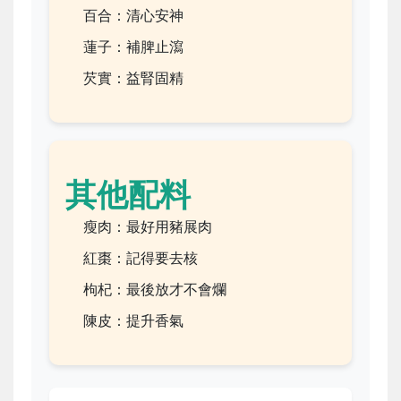
百合：清心安神
蓮子：補脾止瀉
芡實：益腎固精
其他配料
瘦肉：最好用豬展肉
紅棗：記得要去核
枸杞：最後放才不會爛
陳皮：提升香氣