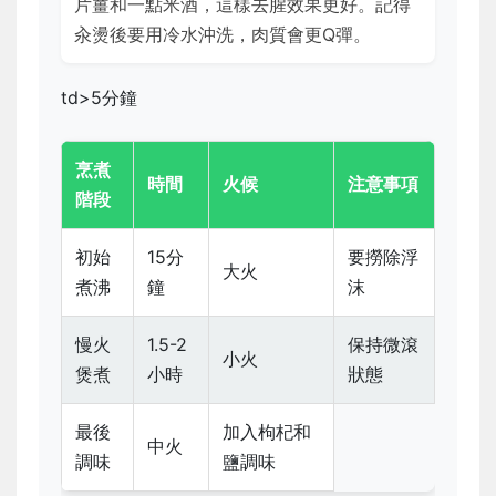
片薑和一點米酒，這樣去腥效果更好。記得
汆燙後要用冷水沖洗，肉質會更Q彈。
td>5分鐘
烹煮
時間
火候
注意事項
階段
初始
15分
要撈除浮
大火
煮沸
鐘
沫
慢火
1.5-2
保持微滾
小火
煲煮
小時
狀態
最後
加入枸杞和
中火
調味
鹽調味