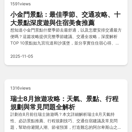
1591views
小金門景點：最佳季節、交通攻略、十
大景點深度遊與住宿美食推薦
想知道小金門景點什麼季節去最舒適，以及怎麼安排交通最方
便嗎？這篇攻略提供完整季節建議、交通全攻略，深度解析
TOP 10景點如九宮坑道和沙溪堡，並分享實住住宿心得、必
吃在地美食、伴手禮清單，還有精華一日遊與兩天一夜行程規
劃，加上花費公開與注意事項，讓你輕鬆玩遍小金門不留遺
2025-11-05
憾！
1316views
瑞士8月旅遊攻略：天氣、景點、行程
規劃與常見問題全解析
計劃在8月前往瑞士旅遊嗎？本文詳細解析瑞士8月天氣特
性、必訪景點推薦、行程規劃技巧、交通住宿建議及常見問
題，幫助你避開人潮、節省預算，打造難忘的阿尔卑斯山之