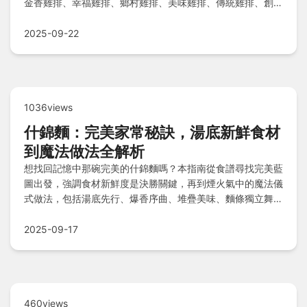
金香雞排、幸福雞排、鄉村雞排、美味雞排、傳統雞排、創新
雞排、極品雞排、風味雞排等十大品牌的獨特魅力，每一家都
帶來酥脆多汁的美味體驗，滿足您對雞排的無限渴望，開啟一
2025-09-22
場味蕾的驚喜之旅。
1036views
什錦麵：完美家常秘訣，湯底新鮮食材
到魔法做法全解析
想找回記憶中那碗完美的什錦麵嗎？本指南從食譜尋找完美藍
圖出發，強調食材新鮮度是決勝關鍵，再到煙火氣中的魔法儀
式做法，包括湯底先行、爆香序曲、堆疊美味、麵條獨立舞臺
與合體瞬間。還附什錦麵常見問答，解答湯底替代、豬肝嫩滑
技巧與湯汁清澈問題，讓您輕鬆煮出幸福滋味！
2025-09-17
460views