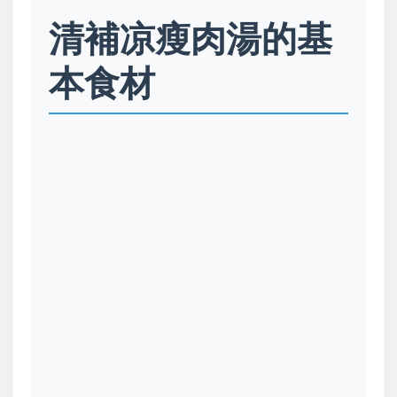
清補凉瘦肉湯的基
本食材