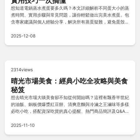
實用技巧一次搞懂
想知道電鍋蒸水煮蛋要多久嗎？本文詳細解析不同蛋大小的蒸
煮時間、實用步驟與常見問題，讓你輕鬆做出完美水煮蛋。包
含專家建議與個人經驗分享，解決所有蒸蛋疑難，避免蛋殼破
裂或過熟。
2025-12-08
2314views
晴光市場美食：經典小吃全攻略與美食
秘笈
想去晴光市場大啖美食卻不知從何開始嗎？這裡有飄香半世紀
的油飯、銅板價爆漿紅豆餅、清爽意麵與冷滷之王滷味等多樣
必吃小吃，搭配資深吃貨的真心提醒、熱門商品簡評及Q&A
解答，讓您輕鬆掌握推薦順序、營業時間與停車秘訣，一次滿
足味蕾探索之旅！
2025-11-10