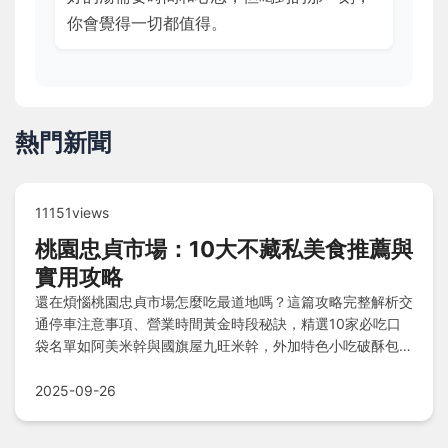
你會覺得一切都值得。
熱門新聞
11151views
桃園忠貞市場：10大不藏私美食推薦與
實用攻略
還在煩惱桃園忠貞市場怎麼吃最道地嗎？這篇攻略完整解析交
通停車注意事項、營業時間黃金時段秘訣，精選10家必吃口
袋名單如阿美米幹與國旗屋九旺米幹，外加特色小吃破酥包與
豌豆粉，並附上主觀排行榜與常見問答，讓你輕鬆征服市場美
食盛宴不留遺憾！
2025-09-26