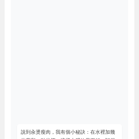
說到汆燙瘦肉，我有個小秘訣：在水裡加幾