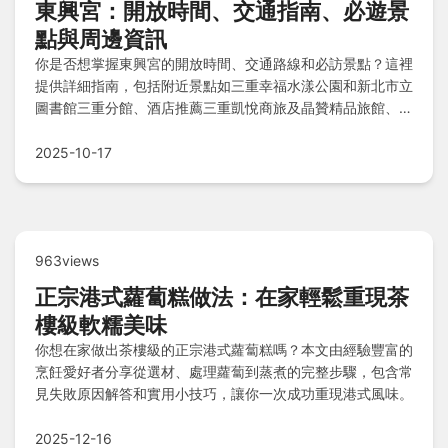
東興宮：開放時間、交通指南、必遊景
點與周邊資訊
你是否想掌握東興宮的開放時間、交通路線和必訪景點？這裡
提供詳細指南，包括附近景點如三重幸福水漾公園和新北市立
圖書館三重分館、酒店推薦三重凱悅商旅及晶贊精品旅館、美
食選擇、注意事項和Q&A問答簡答，助你輕鬆規劃完美旅
程。
2025-10-17
963views
正宗港式蘿蔔糕做法：在家輕鬆重現茶
樓級軟糯美味
你想在家做出茶樓級的正宗港式蘿蔔糕嗎？本文由經驗豐富的
烹飪愛好者分享從選材、處理蘿蔔到蒸煮的完整步驟，包含常
見失敗原因解答和實用小技巧，讓你一次成功重現港式風味。
2025-12-16