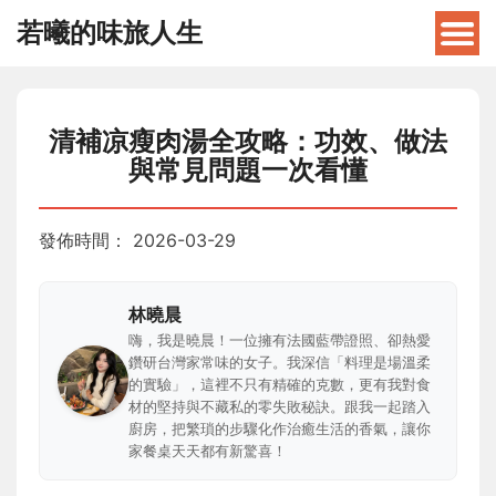
若曦的味旅人生
清補凉瘦肉湯全攻略：功效、做法
與常見問題一次看懂
發佈時間：
2026-03-29
林曉晨
嗨，我是曉晨！一位擁有法國藍帶證照、卻熱愛
鑽研台灣家常味的女子。我深信「料理是場溫柔
的實驗」，這裡不只有精確的克數，更有我對食
材的堅持與不藏私的零失敗秘訣。跟我一起踏入
廚房，把繁瑣的步驟化作治癒生活的香氣，讓你
家餐桌天天都有新驚喜！