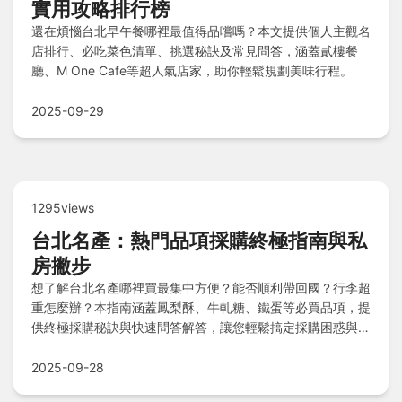
實用攻略排行榜
還在煩惱台北早午餐哪裡最值得品嚐嗎？本文提供個人主觀名
店排行、必吃菜色清單、挑選秘訣及常見問答，涵蓋貳樓餐
廳、M One Cafe等超人氣店家，助你輕鬆規劃美味行程。
2025-09-29
1295views
台北名產：熱門品項採購終極指南與私
房撇步
想了解台北名產哪裡買最集中方便？能否順利帶回國？行李超
重怎麼辦？本指南涵蓋鳳梨酥、牛軋糖、鐵蛋等必買品項，提
供終極採購秘訣與快速問答解答，讓您輕鬆搞定採購困惑與海
關疑慮！
2025-09-28