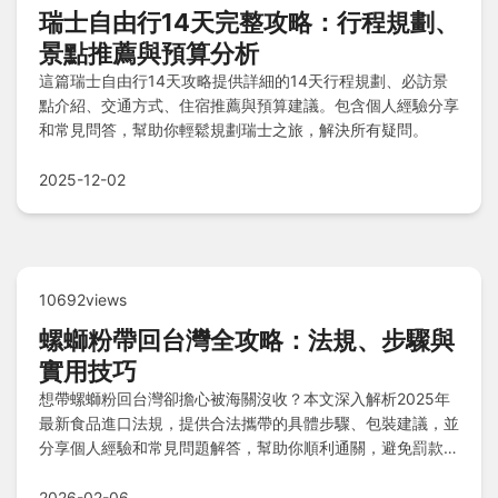
瑞士自由行14天完整攻略：行程規劃、
景點推薦與預算分析
這篇瑞士自由行14天攻略提供詳細的14天行程規劃、必訪景
點介紹、交通方式、住宿推薦與預算建議。包含個人經驗分享
和常見問答，幫助你輕鬆規劃瑞士之旅，解決所有疑問。
2025-12-02
10692views
螺螄粉帶回台灣全攻略：法規、步驟與
實用技巧
想帶螺螄粉回台灣卻擔心被海關沒收？本文深入解析2025年
最新食品進口法規，提供合法攜帶的具體步驟、包裝建議，並
分享個人經驗和常見問題解答，幫助你順利通關，避免罰款和
沒收風險。從法規解讀到實戰操作，一應俱全，讓你的美食之
旅無憂。
2026-02-06