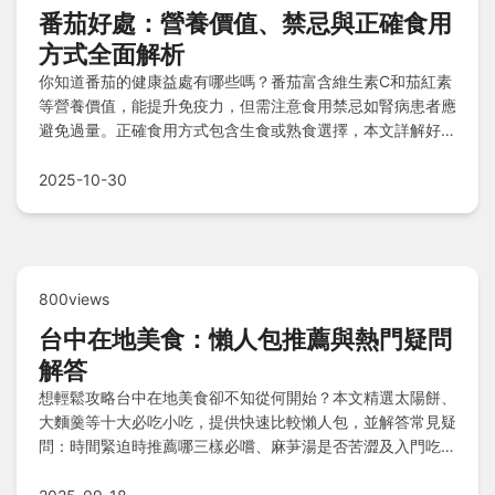
番茄好處：營養價值、禁忌與正確食用
方式全面解析
你知道番茄的健康益處有哪些嗎？番茄富含維生素C和茄紅素
等營養價值，能提升免疫力，但需注意食用禁忌如腎病患者應
避免過量。正確食用方式包含生食或熟食選擇，本文詳解好
處、營養成分、禁忌事項、食用技巧及常見Q&A，助你聰明
攝取番茄營養。
2025-10-30
800views
台中在地美食：懶人包推薦與熱門疑問
解答
想輕鬆攻略台中在地美食卻不知從何開始？本文精選太陽餅、
大麵羹等十大必吃小吃，提供快速比較懶人包，並解答常見疑
問：時間緊迫時推薦哪三樣必嚐、麻芛湯是否苦澀及入門吃
法，以及美食集中區域如第二市場以外的好去處，讓你一次掌
握美味秘訣！