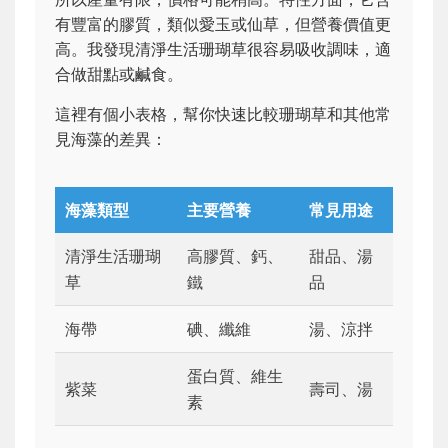
有豐富的膠質，類似愛玉或仙草，但營養價值更
高。我發現清淨生活珊瑚草很容易吸收調味，適
合做甜點或鹹食。
這裡有個小表格，幫你快速比較珊瑚草和其他常
見海藻的差異：
海藻類型
主要營養
常見用途
清淨生活珊瑚
高膠質、鈣、
甜品、湯
草
鐵
品
海帶
碘、纖維
湯、涼拌
蛋白質、維生
紫菜
壽司、湯
素