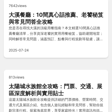
7642views
大溪餐廳：10間真心話推薦、老饕秘笈
與常見問答全攻略
您是否在尋找大溪的頂級用餐指南？本文精選10間真心話推
薦餐廳清單，分享資深老饕的實用用餐秘笈，協助避開地雷；
同時解答常見問題，涵蓋預訂、點餐與行程規劃等疑慮，讓您
輕鬆享受在地美食之旅，無論初訪或回訪都能獲取專業建議！
2025-07-24
813views
太陽城水族館全攻略：門票、交通、展
區深度解析與實用貼士
這篇太陽城水族館全攻略提供詳細的門票價格、營業時間、交
通方式及展區介紹。包含個人遊玩經驗和常見問答，幫助你規
劃完美行程。探索海底世界，享受家庭時光！實用資訊包括地