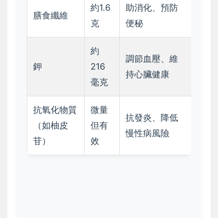
約1.6
助消化、預防
膳食纖維
克
便秘
約
調節血壓、維
鉀
216
持心臟健康
毫克
抗氧化物質
微量
抗發炎、降低
（如柚皮
但有
慢性病風險
苷）
效