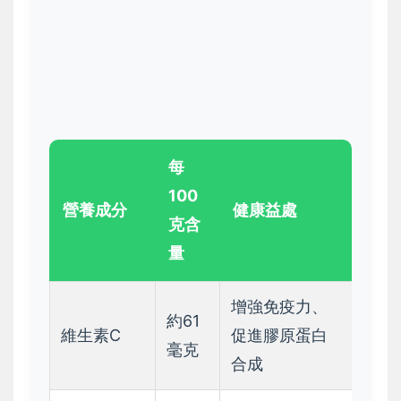
每
100
營養成分
健康益處
克含
量
增強免疫力、
約61
維生素C
促進膠原蛋白
毫克
合成