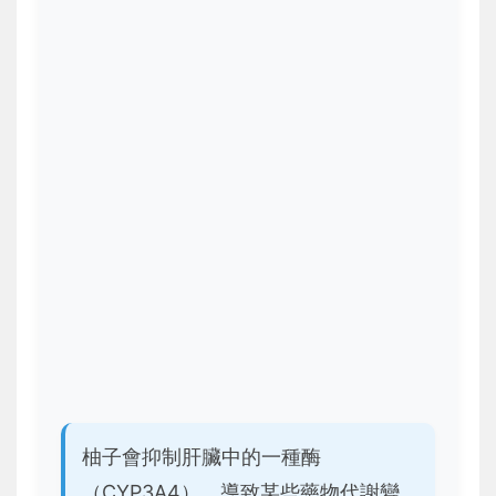
柚子會抑制肝臟中的一種酶
（CYP3A4），導致某些藥物代謝變