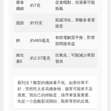
膳食
促進蠕動，但過量可能
約7克
纖維
脹氣
延緩消化，胃酸多者需
脂肪
約15克
留意
有助電解質平衡，對胃
鉀
約485毫克
部間接有益
維生
抗氧化，可能減少胃部
約2.07毫克
素E
發炎
看到沒？酪梨的纖維量不低。如果你胃不
好，突然吃太多高纖食物，腸胃可能來不及
適應。我自己的經驗是，循序漸進最重要。
先從一小匙酪梨泥開始，觀察胃部的反應。