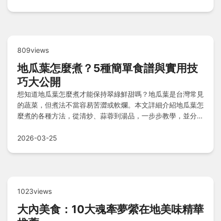
809views
地瓜葉怎麼煮？5種簡單食譜與實用技
巧大公開
想知道地瓜葉怎麼煮才能保持翠綠鮮甜嗎？地瓜葉是台灣常見
的蔬菜，但煮法不當容易苦澀或軟爛。本文詳細介紹地瓜葉怎
麼煮的各種方法，從清炒、蒜蓉到湯品，一步步教學，並分享
選購技巧、處理秘訣和常見問題解答。無論是廚房新手還是老
手，都能輕鬆做出健康美味的地瓜葉料理。
2026-03-25
1023views
大內美食：10大魂牽夢縈在地美味精華