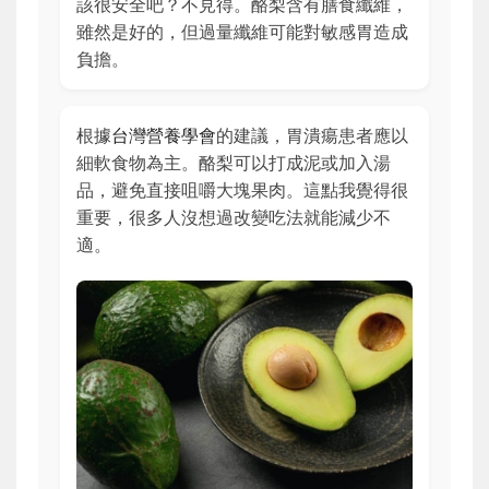
該很安全吧？不見得。酪梨含有膳食纖維，
雖然是好的，但過量纖維可能對敏感胃造成
負擔。
根據
台灣營養學會
的建議，胃潰瘍患者應以
細軟食物為主。酪梨可以打成泥或加入湯
品，避免直接咀嚼大塊果肉。這點我覺得很
重要，很多人沒想過改變吃法就能減少不
適。