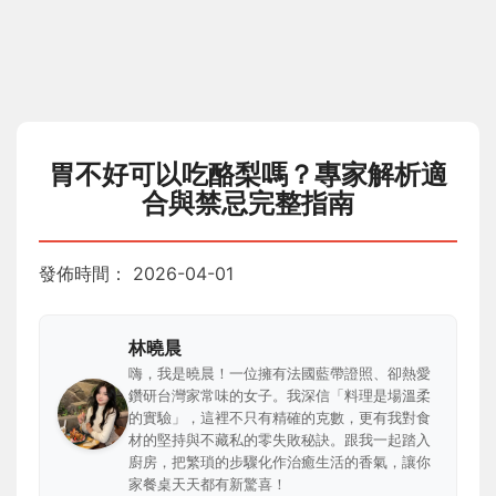
胃不好可以吃酪梨嗎？專家解析適
合與禁忌完整指南
發佈時間：
2026-04-01
林曉晨
嗨，我是曉晨！一位擁有法國藍帶證照、卻熱愛
鑽研台灣家常味的女子。我深信「料理是場溫柔
的實驗」，這裡不只有精確的克數，更有我對食
材的堅持與不藏私的零失敗秘訣。跟我一起踏入
廚房，把繁瑣的步驟化作治癒生活的香氣，讓你
家餐桌天天都有新驚喜！