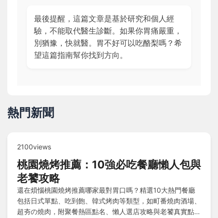
最後提醒，這篇文章是基於研究和個人經
驗，不能取代醫生診斷。如果你胃痛嚴重，
別猶豫，快就醫。胃不好可以吃酪梨嗎？希
望這篇指南幫你找到方向。
熱門新聞
2100views
桃園燒烤推薦：10強必吃餐廳懶人包與
老饕攻略
還在煩惱桃園燒烤推薦哪家最對胃口嗎？精選10大熱門餐廳
包括日式單點、吃到飽、韓式烤肉等類型，如町番燒肉酒場、
超夯の燒肉，附聚餐熱區點名、懶人選店攻略與老饕真實點