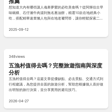
推薦
想知道大內有哪些讓人魂牽夢縈的必吃美食嗎？從阿輝伯古早
味碗粿、石仔瀨牛肉湯到無名蔥油餅，精選10款在地經典小
吃，搭配精華速查懶人包與在地老饕問答，讓你輕鬆探索二溪
土窯雞、環湖鬆餅等特色料理，規劃一趟難忘的美食之旅。
2025-09-12
348views
五漁村值得去嗎？完整旅遊指南與深度
分析
五漁村值得去嗎？這篇文章從優缺點、必去景點、交通方式到
行程建議，為您提供全面的旅遊分析，幫助您根據個人喜好做
出明智的旅行決策，並分享實用的避坑技巧。
2026-04-27