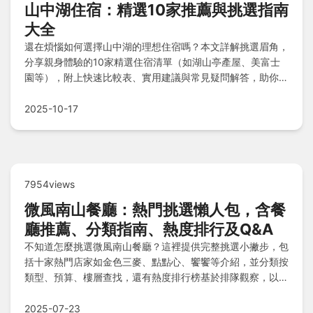
山中湖住宿：精選10家推薦與挑選指南
大全
還在煩惱如何選擇山中湖的理想住宿嗎？本文詳解挑選眉角，
分享親身體驗的10家精選住宿清單（如湖山亭產屋、美富士
園等），附上快速比較表、實用建議與常見疑問解答，助你輕
鬆找到完美下榻處，規劃難忘的富士山之旅。
2025-10-17
7954views
微風南山餐廳：熱門挑選懶人包，含餐
廳推薦、分類指南、熱度排行及Q&A
不知道怎麼挑選微風南山餐廳？這裡提供完整挑選小撇步，包
括十家熱門店家如金色三麥、點點心、饗饗等介紹，並分類按
類型、預算、樓層查找，還有熱度排行榜基於排隊觀察，以及
Q&A解答訂位須知、請長輩或客戶的適合場所、預算有限推
薦，讓您輕鬆找到完美用餐地點！
2025-07-23