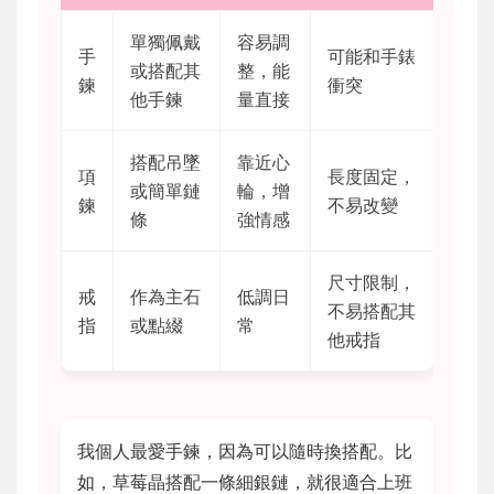
單獨佩戴
容易調
手
可能和手錶
或搭配其
整，能
鍊
衝突
他手鍊
量直接
搭配吊墜
靠近心
項
長度固定，
或簡單鏈
輪，增
鍊
不易改變
條
強情感
尺寸限制，
戒
作為主石
低調日
不易搭配其
指
或點綴
常
他戒指
我個人最愛手鍊，因為可以隨時換搭配。比
如，草莓晶搭配一條細銀鏈，就很適合上班