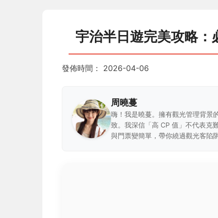
宇治半日遊完美攻略：
發佈時間：
2026-04-06
周曉蔓
嗨！我是曉蔓。擁有觀光管理背景
致。我深信「高 CP 值」不代表
與門票變簡單，帶你繞過觀光客陷