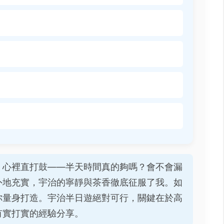
，心裡直打鼓——半天時間真的夠嗎？會不會漏
外地充實，宇治的寧靜與茶香徹底征服了我。如
你量身打造。宇治半日遊絕對可行，關鍵在於高
有實打實的經驗分享。