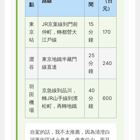
路線
（日
點
間
元）
東
JR京葉線到門前
15
京
仲町，轉都營大
分
170
站
江戶線
鐘
25
澀
東京地鐵半藏門
分
240
谷
線直達
鐘
羽
京急線到品川，
40
田
轉JR山手線到濱
分
600
機
松町，再轉地鐵
鐘
場
自駕的話，我不太推薦，因為清澄白
河逛街區域小巷多，停車位少，而且