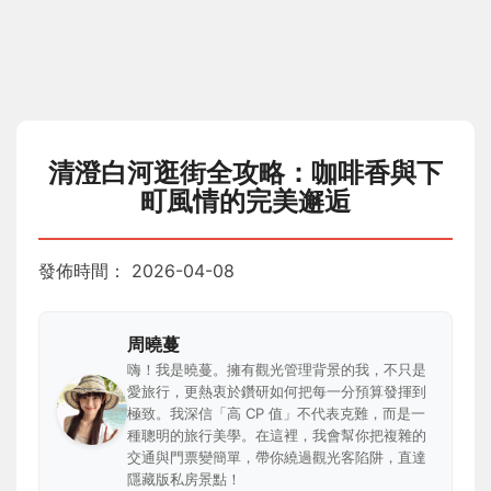
清澄白河逛街全攻略：咖啡香與下
町風情的完美邂逅
發佈時間：
2026-04-08
周曉蔓
嗨！我是曉蔓。擁有觀光管理背景的我，不只是
愛旅行，更熱衷於鑽研如何把每一分預算發揮到
極致。我深信「高 CP 值」不代表克難，而是一
種聰明的旅行美學。在這裡，我會幫你把複雜的
交通與門票變簡單，帶你繞過觀光客陷阱，直達
隱藏版私房景點！