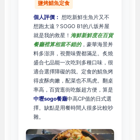
鹽烤鯖魚定食
個人評價：
想吃新鮮生魚片又不
想跑太遠？SOGO B1的八坂丼屋
就是我的救星！
海鮮新鮮度在百貨
餐廳裡算相當不錯的
，豪華海景丼
料多澎湃，視覺味覺都滿足。炙燒
盛合七品能一次吃到多種口味，很
適合選擇障礙的我。定食的鯖魚烤
得皮酥肉嫩，配菜也不馬虎。翻桌
率高，百貨逛街吃飯超方便，算是
中壢sogo餐廳
中高CP值的日式選
擇。缺點是用餐時間人很多比較吵
雜。