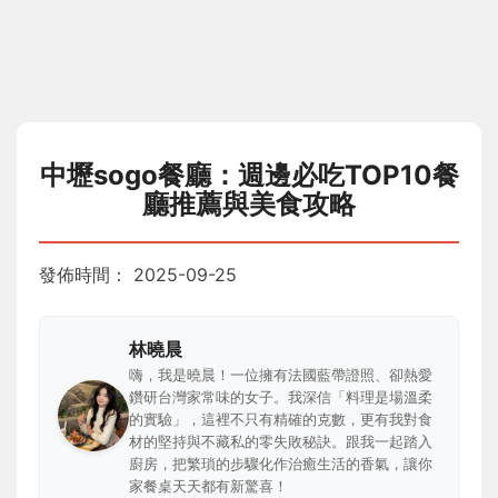
中壢sogo餐廳：週邊必吃TOP10餐
廳推薦與美食攻略
發佈時間：
2025-09-25
林曉晨
嗨，我是曉晨！一位擁有法國藍帶證照、卻熱愛
鑽研台灣家常味的女子。我深信「料理是場溫柔
的實驗」，這裡不只有精確的克數，更有我對食
材的堅持與不藏私的零失敗秘訣。跟我一起踏入
廚房，把繁瑣的步驟化作治癒生活的香氣，讓你
家餐桌天天都有新驚喜！