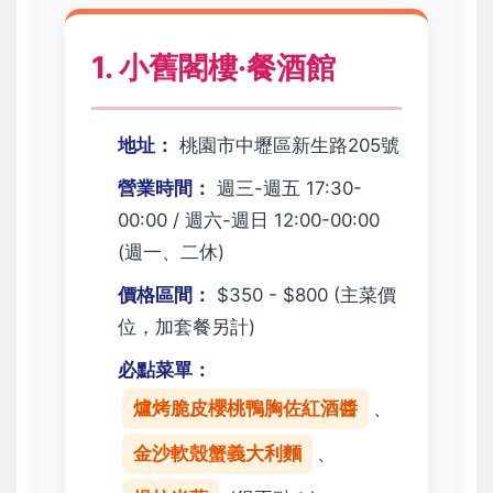
1. 小舊閣樓·餐酒館
地址：
桃園市中壢區新生路205號
營業時間：
週三-週五 17:30-
00:00 / 週六-週日 12:00-00:00
(週一、二休)
價格區間：
$350 - $800 (主菜價
位，加套餐另計)
必點菜單：
爐烤脆皮櫻桃鴨胸佐紅酒醬
、
金沙軟殼蟹義大利麵
、