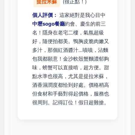
提拉米蘇
(很正點！)
個人評價：
這家絕對是我心目中
中壢sogo餐廳
約會、慶生的前三
名！隱身在老宅二樓，氣氛超級
好，隨便拍都美。鴨胸皮脆肉嫩又
多汁，那個紅酒醬汁…嘖嘖，沾麵
包我都願意！金沙軟殼蟹麵濃郁夠
味，螃蟹可以直接啃，超方便。甜
點水準也很高，尤其是提拉米蘇，
酒香濕潤度都恰到好處。價格稍高
但食材和手藝對得起價格，服務也
很周到。記得訂位！假日超難搶。