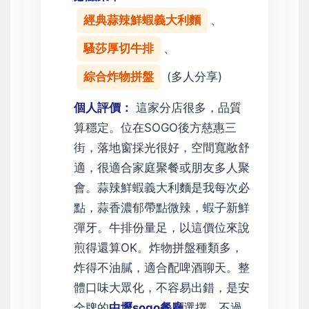
經典蒜辣鮮蝦義大利麵
、
騷莎厚切牛排
、
綜合炸物拼盤
(多人分享)
個人評價：
這家分店很多，品質
算穩定。位在SOGO後方慈惠三
街，落地窗採光很好，空間寬敞舒
適，很適合家庭聚餐或朋友多人聚
會。蒜辣鮮蝦義大利麵是我每次必
點，蒜香濃郁帶點微辣，蝦子新鮮
彈牙。牛排份量足，以這價位來說
煎得還算OK。炸物拼盤種類多，
炸得不油膩，適合配啤酒聊天。整
體口味大眾化，不容易出錯，是安
全牌的
中壢sogo餐廳
選擇。不過