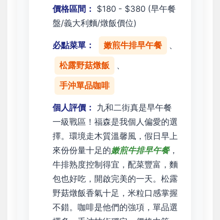
價格區間：
$180 - $380 (早午餐
盤/義大利麵/燉飯價位)
必點菜單：
嫩煎牛排早午餐
、
松露野菇燉飯
、
手沖單品咖啡
個人評價：
九和二街真是早午餐
一級戰區！福森是我個人偏愛的選
擇。環境走木質溫馨風，假日早上
來份份量十足的
嫩煎牛排早午餐
，
牛排熟度控制得宜，配菜豐富，麵
包也好吃，開啟完美的一天。松露
野菇燉飯香氣十足，米粒口感掌握
不錯。咖啡是他們的強項，單品選