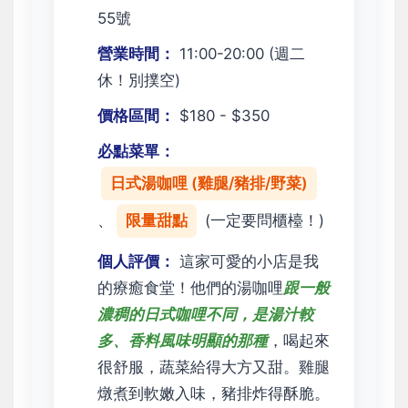
55號
營業時間：
11:00-20:00 (週二
休！別撲空)
價格區間：
$180 - $350
必點菜單：
日式湯咖哩 (雞腿/豬排/野菜)
、
限量甜點
(一定要問櫃檯！)
個人評價：
這家可愛的小店是我
的療癒食堂！他們的湯咖哩
跟一般
濃稠的日式咖哩不同，是湯汁較
多、香料風味明顯的那種
，喝起來
很舒服，蔬菜給得大方又甜。雞腿
燉煮到軟嫩入味，豬排炸得酥脆。