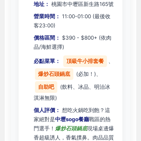
地址：
桃園市中壢區新生路165號
營業時間：
11:00-01:00 (最後收
客23:00)
價格區間：
$390 - $800+ (依肉
品/海鮮選擇)
必點菜單：
頂級牛小排套餐
、
爆炒石頭鍋底
(必加！)、
自助吧
(飲料、冰品、明治冰
淇淋無限)
個人評價：
想吃火鍋吃到飽？這
家絕對是
中壢sogo餐廳
戰區的熱
門選手！
爆炒石頭鍋底
現場桌邊爆
香超級誘人，香氣撲鼻。肉品品質