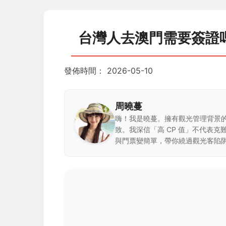
台灣人去澳門需要簽證
發佈時間：
2026-05-10
周曉蔓
嗨！我是曉蔓。擁有觀光管理背景
致。我深信「高 CP 值」不代表
與門票變簡單，帶你繞過觀光客陷