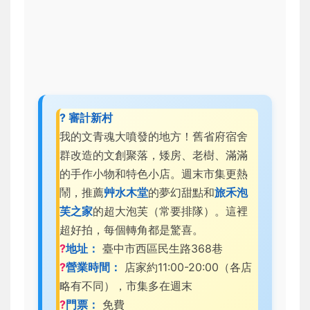
? 審計新村
我的文青魂大噴發的地方！舊省府宿舍
群改造的文創聚落，矮房、老樹、滿滿
的手作小物和特色小店。週末市集更熱
鬧，推薦
艸水木堂
的夢幻甜點和
旅禾泡
芙之家
的超大泡芙（常要排隊）。這裡
超好拍，每個轉角都是驚喜。
?
地址：
臺中市西區民生路368巷
?
營業時間：
店家約11:00-20:00（各店
略有不同），市集多在週末
?
門票：
免費