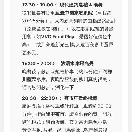
17:30 - 19:00：
現代建築巡禮 & 晚餐
從彩虹眷村搭車至
臺中國家歌劇院
（車程約
20-25分鐘）。入內欣賞獨特的曲牆建築設計
（免費區域在1樓）。可以在歌劇院裡的餐廳
用餐（如
VVG Food Play
，景觀好但價位中
高），或到旁邊新光三越/大遠百美食街選擇
更多元。
19:00 - 20:30：
浪漫水岸燈光秀
晚餐後，散步或短程搭車（約10分鐘）到
柳
川藍帶水岸
。夜晚點燈後的柳川真的很美，
適合悠閒散步，消化一下。
20:30 - 22:00+：
夜市狂歡終極戰
壓軸登場！搭公車或計程車（車程約20-30
分鐘）衝向
逢甲夜市
。請空出你的胃，開啟
逛吃模式！明倫蛋餅、官芝霖大腸包小腸、
黃金左腿/右腿、起司馬鈴薯...戰鬥到最後一