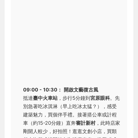
09:00 - 10:30：
開啟文藝復古風
抵達
臺中火車站
，步行5分鐘到
宮原眼科
。先
別急著吃冰淇淋（早上吃冰太猛？），感受
建築魅力，買個伴手禮。接著搭公車或計程
車（約15-20分鐘）直奔
審計新村
，此時店家
剛開人較少，好拍照！逛逛文創小店，買顆