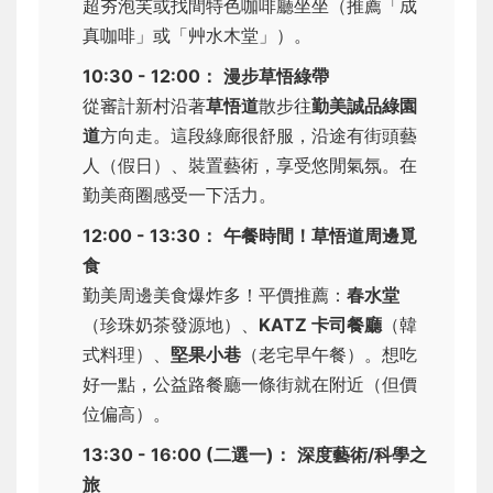
超夯泡芙或找間特色咖啡廳坐坐（推薦「成
真咖啡」或「艸水木堂」）。
10:30 - 12:00：
漫步草悟綠帶
從審計新村沿著
草悟道
散步往
勤美誠品綠園
道
方向走。這段綠廊很舒服，沿途有街頭藝
人（假日）、裝置藝術，享受悠閒氣氛。在
勤美商圈感受一下活力。
12:00 - 13:30：
午餐時間！草悟道周邊覓
食
勤美周邊美食爆炸多！平價推薦：
春水堂
（珍珠奶茶發源地）、
KATZ 卡司餐廳
（韓
式料理）、
堅果小巷
（老宅早午餐）。想吃
好一點，公益路餐廳一條街就在附近（但價
位偏高）。
13:30 - 16:00 (二選一)：
深度藝術/科學之
旅