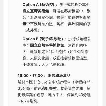
Option A (藝術控)：
步行或短程公車至
國立臺灣美術館
，沉浸在藝術氛圍中，別
忘了逛逛雕塑公園。接著可順道去對面的
臺中市役所
拍拍照、喝杯古典玫瑰園的茶
（或外帶）。
Option B (親子/科學迷)：
步行或短程公
車至
國立自然科學博物館
。這裡真的很
大！建議鎖定1-2個主題館（如生命科學
廳、人類文化廳）或直接衝植物園溫室。
小孩放電，大人也長知識。
16:00 - 17:30：
追尋繽紛童話
離開市區中心，搭公車或計程車（車程約25-
35分鐘）前往
彩虹眷村
。趁著陽光柔和，捕
捉最鮮豔的色彩！地方不大，停留約40分鐘
~1小時足夠。