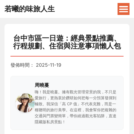
若曦的味旅人生
台中市區一日遊：經典景點推薦、
行程規劃、住宿與注意事項懶人包
發佈時間：
2025-11-19
周曉蔓
嗨！我是曉蔓。擁有觀光管理背景的我，不只是
愛旅行，更熱衷於鑽研如何把每一分預算發揮到
極致。我深信「高 CP 值」不代表克難，而是一
種聰明的旅行美學。在這裡，我會幫你把複雜的
交通與門票變簡單，帶你繞過觀光客陷阱，直達
隱藏版私房景點！