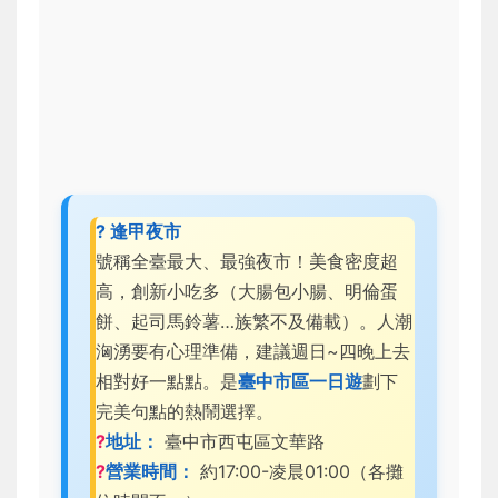
? 逢甲夜市
號稱全臺最大、最強夜市！美食密度超
高，創新小吃多（大腸包小腸、明倫蛋
餅、起司馬鈴薯…族繁不及備載）。人潮
洶湧要有心理準備，建議週日~四晚上去
相對好一點點。是
臺中市區一日遊
劃下
完美句點的熱鬧選擇。
?
地址：
臺中市西屯區文華路
?
營業時間：
約17:00-凌晨01:00（各攤