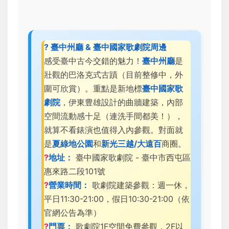
? 臺中州廳 & 臺中國家歌劇院周邊
感受臺中古今交錯的魅力！
臺中州廳
是
壯觀的巴洛克式古蹟（目前整修中，外
圍可欣賞）。重點是新地標
臺中國家歌
劇院
，伊東豊雄設計的曲牆建築，內部
空間流動感十足（連洗手間都美！），
就算不看錶演也值得入內參觀。對面就
是
夏綠地公園
和
新光三越/大遠百
商圈。
?
地址：
臺中國家歌劇院 - 臺中市西屯區
惠來路二段101號
?
營業時間：
歌劇院建築參觀：週一休，
平日11:30-21:00，假日10:30-21:00（依
官網公告為準）
?
門票：
歌劇院1F空間免費參觀，2F以