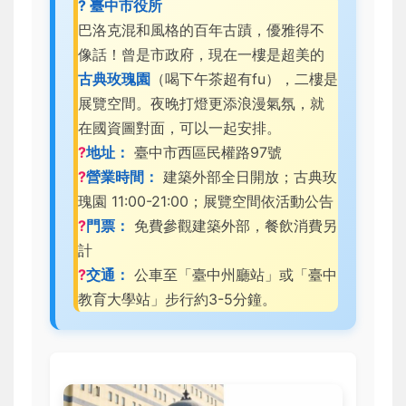
? 臺中市役所
巴洛克混和風格的百年古蹟，優雅得不
像話！曾是市政府，現在一樓是超美的
古典玫瑰園
（喝下午茶超有fu），二樓是
展覽空間。夜晚打燈更添浪漫氣氛，就
在國資圖對面，可以一起安排。
?
地址：
臺中市西區民權路97號
?
營業時間：
建築外部全日開放；古典玫
瑰園 11:00-21:00；展覽空間依活動公告
?
門票：
免費參觀建築外部，餐飲消費另
計
?
交通：
公車至「臺中州廳站」或「臺中
教育大學站」步行約3-5分鐘。