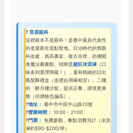
? 宮原眼科
這裡根本不是眼科！是臺中最具代表性
的老屋新生甜點聖地。日治時代的舊眼
科改建，挑高書架、復古吊燈，彷彿闖
進魔法圖書館。招牌是
超狂冰淇淋
（口
味多到選擇障礙！），還有精緻的日出
鳳梨酥禮盒（送禮自用兩相宜）。二樓
的「醉月樓沙龍」提供正餐，環境更典
雅（但價格也偏高）。
?
地址：
臺中市中區中山路20號
?
營業時間：
10:00 - 21:00
?
門票：
免費參觀，餐點消費另計（冰淇
淋約$90-$200/球）