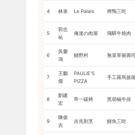
4
林泉
Le Palais
烤鴨三吃
郭忠
5
俺達の肉屋
飛驒牛燒肉
祐
吳慶
6
鰭野村
無菜單握壽
鴻
王鵬
PAULIE'S
7
手工羅馬披
傑
PIZZA
劉建
8
帝一碳烤
黑胡椒牛排
宏
陳俊
9
吉兆割烹
鰻魚三吃
吉