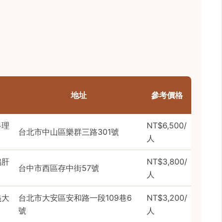
地址
參考價格
料理
NT$6,500/
台北市中山區樂群三路301號
人
鴨肝
NT$3,800/
台中市西區存中街57號
人
義大
台北市大安區安和路一段109巷6
NT$3,200/
號
人