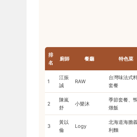
排
廚師
餐廳
特色菜
名
江振
台灣味法式
1
RAW
誠
套餐
陳嵐
季節套餐、
2
小樂沐
舒
燉飯
黃以
北海道海膽
3
Logy
倫
利麵