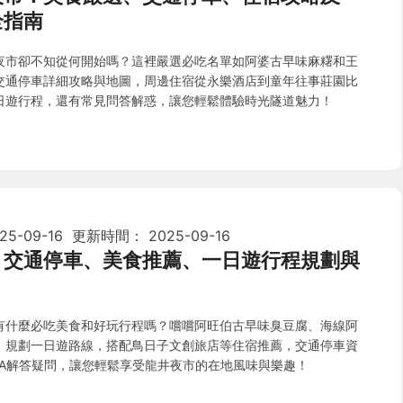
全指南
夜市卻不知從何開始嗎？這裡嚴選必吃名單如阿婆古早味麻糬和王
交通停車詳細攻略與地圖，周邊住宿從永樂酒店到童年往事莊園比
日遊行程，還有常見問答解惑，讓您輕鬆體驗時光隧道魅力！
25-09-16
更新時間：
2025-09-16
：交通停車、美食推薦、一日遊行程規劃與
有什麼必吃美食和好玩行程嗎？嚐嚐阿旺伯古早味臭豆腐、海線阿
，規劃一日遊路線，搭配鳥日子文創旅店等住宿推薦，交通停車資
&A解答疑問，讓您輕鬆享受龍井夜市的在地風味與樂趣！