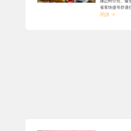
陳記蚵仔煎、爆
雀客快捷等舒適
閱讀
→