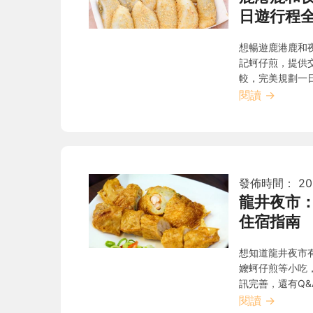
日遊行程
想暢遊鹿港鹿和
記蚵仔煎，提供
較，完美規劃一
閱讀
→
發佈時間：
20
龍井夜市
住宿指南
想知道龍井夜市
嬤蚵仔煎等小吃
訊完善，還有Q
閱讀
→