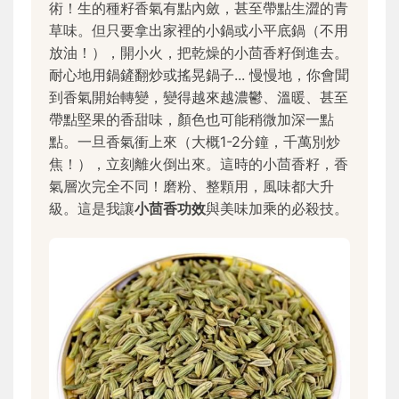
術！生的種籽香氣有點內斂，甚至帶點生澀的青
草味。但只要拿出家裡的小鍋或小平底鍋（不用
放油！），開小火，把乾燥的小茴香籽倒進去。
耐心地用鍋鏟翻炒或搖晃鍋子... 慢慢地，你會聞
到香氣開始轉變，變得越來越濃鬱、溫暖、甚至
帶點堅果的香甜味，顏色也可能稍微加深一點
點。一旦香氣衝上來（大概1-2分鐘，千萬別炒
焦！），立刻離火倒出來。這時的小茴香籽，香
氣層次完全不同！磨粉、整顆用，風味都大升
級。這是我讓
小茴香功效
與美味加乘的必殺技。