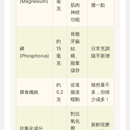
(Magnesium)
毫
肌肉
撒一點
克
神經
功能
骨骼
約
牙齒
磷
15
結
日常烹調
(Phosphorus)
毫
構、
隨手新增
克
能量
儲存
約
促進
雖然量不
膳食纖維
0.2
腸道
多，但積
克
蠕動
少成多！
對抗
氧化
新鮮現磨
抗氧化成分
壓