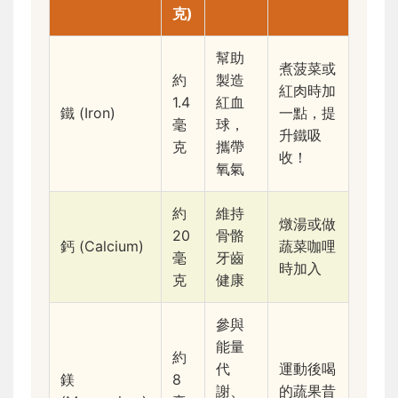
克)
幫助
煮菠菜或
約
製造
紅肉時加
1.4
紅血
鐵 (Iron)
一點，提
毫
球，
升鐵吸
克
攜帶
收！
氧氣
約
維持
燉湯或做
20
骨骼
鈣 (Calcium)
蔬菜咖哩
毫
牙齒
時加入
克
健康
參與
能量
約
代
運動後喝
鎂
8
謝、
的蔬果昔