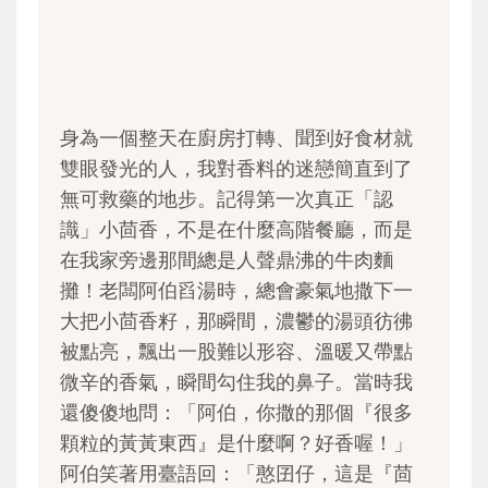
身為一個整天在廚房打轉、聞到好食材就
雙眼發光的人，我對香料的迷戀簡直到了
無可救藥的地步。記得第一次真正「認
識」小茴香，不是在什麼高階餐廳，而是
在我家旁邊那間總是人聲鼎沸的牛肉麵
攤！老闆阿伯舀湯時，總會豪氣地撒下一
大把小茴香籽，那瞬間，濃鬱的湯頭彷彿
被點亮，飄出一股難以形容、溫暖又帶點
微辛的香氣，瞬間勾住我的鼻子。當時我
還傻傻地問：「阿伯，你撒的那個『很多
顆粒的黃黃東西』是什麼啊？好香喔！」
阿伯笑著用臺語回：「憨囝仔，這是『茴