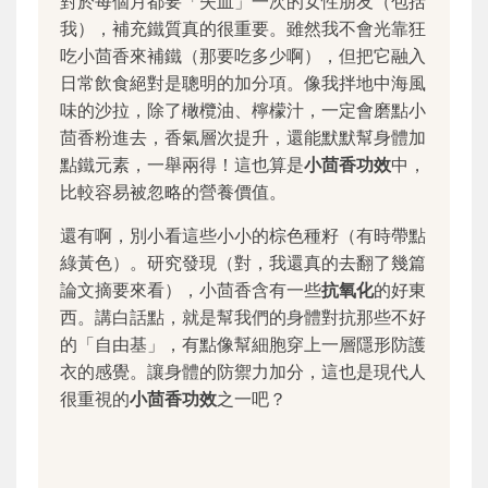
對於每個月都要「失血」一次的女性朋友（包括
我），補充鐵質真的很重要。雖然我不會光靠狂
吃小茴香來補鐵（那要吃多少啊），但把它融入
日常飲食絕對是聰明的加分項。像我拌地中海風
味的沙拉，除了橄欖油、檸檬汁，一定會磨點小
茴香粉進去，香氣層次提升，還能默默幫身體加
點鐵元素，一舉兩得！這也算是
小茴香功效
中，
比較容易被忽略的營養價值。
還有啊，別小看這些小小的棕色種籽（有時帶點
綠黃色）。研究發現（對，我還真的去翻了幾篇
論文摘要來看），小茴香含有一些
抗氧化
的好東
西。講白話點，就是幫我們的身體對抗那些不好
的「自由基」，有點像幫細胞穿上一層隱形防護
衣的感覺。讓身體的防禦力加分，這也是現代人
很重視的
小茴香功效
之一吧？