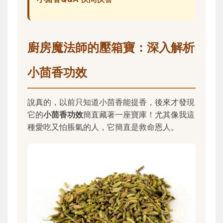
廚房魔法師的壓箱寶：深入解析
小茴香功效
說真的，以前只知道小茴香能提香，後來才發現
它的
小茴香功效
簡直藏著一座寶庫！尤其像我這
種愛吃又怕脹氣的人，它簡直是救命恩人。