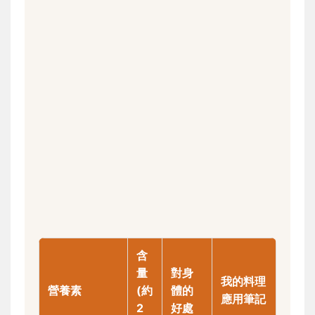
含
量
對身
我的料理
營養素
(約
體的
應用筆記
2
好處