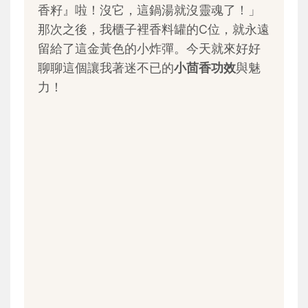
香籽』啦！沒它，這鍋湯就沒靈魂了！」
那次之後，我櫃子裡香料罐的C位，就永遠
留給了這金黃色的小炸彈。今天就來好好
聊聊這個讓我著迷不已的
小茴香功效
與魅
力！