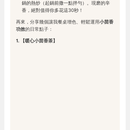
鍋的熱炒（起鍋前撒一點拌勻）。現磨的辛
香，絕對值得你多花這30秒！
再來，分享幾個讓我餐桌增色、輕鬆運用
小茴香
功效
的日常點子：
1. 【暖心小茴香茶】