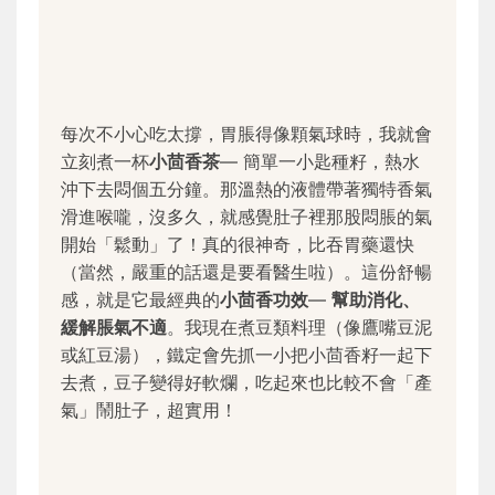
每次不小心吃太撐，胃脹得像顆氣球時，我就會
立刻煮一杯
小茴香茶
— 簡單一小匙種籽，熱水
沖下去悶個五分鐘。那溫熱的液體帶著獨特香氣
滑進喉嚨，沒多久，就感覺肚子裡那股悶脹的氣
開始「鬆動」了！真的很神奇，比吞胃藥還快
（當然，嚴重的話還是要看醫生啦）。這份舒暢
感，就是它最經典的
小茴香功效
—
幫助消化、
緩解脹氣不適
。我現在煮豆類料理（像鷹嘴豆泥
或紅豆湯），鐵定會先抓一小把小茴香籽一起下
去煮，豆子變得好軟爛，吃起來也比較不會「產
氣」鬧肚子，超實用！