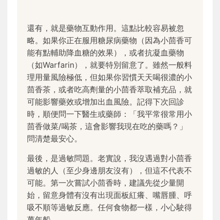
還有，就是藥物互動作用。這點比較容易被忽
略。如果你正在服用糖尿病藥物（因為小茴香可
能有點輔助降血糖的效果），或者抗凝血藥物
（如Warfarin），就要特別留意了。雖然一般料
理用量風險極低，但如果你習慣天天喝很濃的小
茴香茶，或者吃高劑量的小茴香萃取補充品，就
可能影響藥效或增加出血風險。記得下次回診
時，順便問一下醫生或藥師：「我平常很常用小
茴香做菜/喝茶，這會影響我現在吃的藥嗎？」
問清楚最安心。
最後，是過敏問題。老實說，我沒遇過對小茴香
過敏的人（至少身邊朋友沒有），但這不代表不
可能。第一次嘗試小茴香時，建議先從少量開
始，留意身體有沒有出現面板紅癢、嘴唇腫、呼
吸不順等過敏反應。任何食物都一樣，小心駛得
萬年船。