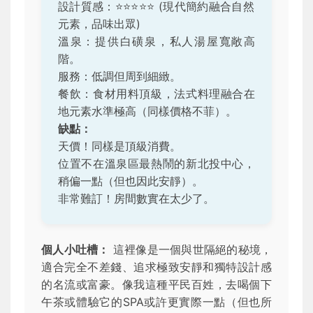
設計質感：
⭐️⭐️⭐️⭐️⭐️
(現代簡約融合自然
元素，品味出眾)
溫泉：提供白磺泉，私人湯屋寬敞高
階。
服務：低調但周到細緻。
餐飲：食材用料頂級，法式料理融合在
地元素水準極高（同樣價格不菲）。
缺點：
天價！同樣是頂級消費。
位置不在溫泉區最熱鬧的新北投中心，
稍偏一點（但也因此安靜）。
非常難訂！房間數實在太少了。
個人小吐槽：
這裡像是一個與世隔絕的秘境，
適合完全不差錢、追求極致安靜和獨特設計感
的名流或富豪。像我這種平民百姓，去喝個下
午茶或體驗它的SPA或許更實際一點（但也所