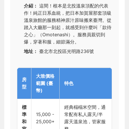
介紹：
這間！根本是北投溫泉頂配的代表
作！純正日系血統，把日本加賀屋那套頂級
溫泉旅館的服務精神原汁原味搬來臺灣。從
踏入大廳那一刻起，就感受到什麼叫「款待
之心」（Omotenashi）。服務員親切到
爆，穿著和服，細節滿分。
地址：
臺北市北投區光明路236號
大致價格
房
範圍 (臺
特色
型
幣)
標
經典榻榻米空間，通
準
15,000 -
常配有私人露天/半
和
25,000+
露天溫泉池，管家服
室
務。