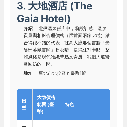
3. 大地酒店 (The
Gaia Hotel)
介紹：
北投溫泉飯店中，將設計感、溫泉
質量與相對合理價格（跟前面兩家比啦）結
合得很不錯的代表！挑高大廳那個書牆「光
陰部落藏書閣」超吸睛，是網紅打卡點。整
體風格是現代雅緻帶點文青感。我個人還蠻
常回訪的一間。
地址：
臺北市北投區奇巖路1號
大致價格
房
範圍 (臺
特色
型
幣)