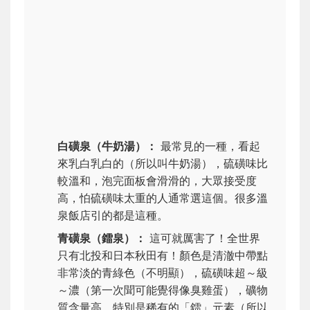
白磺泉（牛奶湯）：
最常見的一種，看起
來乳白乳白的（所以叫牛奶湯），硫磺味比
較溫和，泡完面板會滑滑的，大眾接受度
高，怕硫磺味太重的人通常選這個。很多溫
泉飯店引的都是這種。
青磺泉（鐳泉）：
這可就厲害了！全世界
只有北投和日本秋田有！顏色是清澈中帶點
非常淡的青綠色（不明顯），硫磺味超～級
～濃（第一次聞可能覺得像臭雞蛋），礦物
質含量高，特別是稀有的「鐳」元素（所以