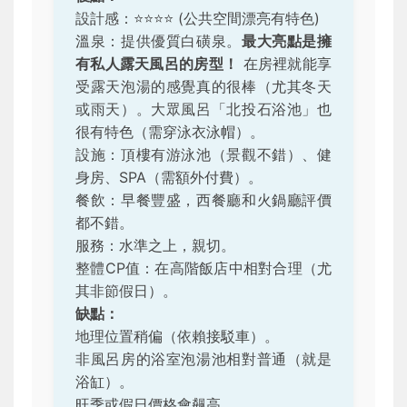
設計感：
⭐️⭐️⭐️⭐️
(公共空間漂亮有特色)
溫泉：提供優質白磺泉。
最大亮點是擁
有私人露天風呂的房型！
在房裡就能享
受露天泡湯的感覺真的很棒（尤其冬天
或雨天）。大眾風呂「北投石浴池」也
很有特色（需穿泳衣泳帽）。
設施：頂樓有游泳池（景觀不錯）、健
身房、SPA（需額外付費）。
餐飲：早餐豐盛，西餐廳和火鍋廳評價
都不錯。
服務：水準之上，親切。
整體CP值：在高階飯店中相對合理（尤
其非節假日）。
缺點：
地理位置稍偏（依賴接駁車）。
非風呂房的浴室泡湯池相對普通（就是
浴缸）。
旺季或假日價格會飆高。