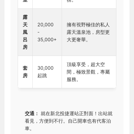
露
天
20,000
擁有視野極佳的私人
風
-
露天溫泉池，房型更
呂
35,000+
大更奢華。
房
頂級享受，超大空
套
30,000
間，極致景觀，專屬
房
起跳
服務。
交通：
就在新北投捷運站正對面！出站就
看見，方便到不行。自己開車也有代客泊
車。