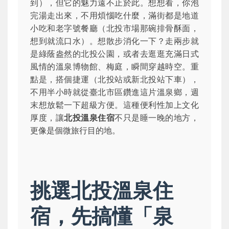
到），但它的魅力遠不止於此。想想看，你泡
完湯走出來，不用煩惱吃什麼，滿街都是地道
小吃和老字號餐廳（北投市場那碗排骨酥面，
想到就流口水）。想散步消化一下？走兩步就
是綠蔭盎然的北投公園，或者去逛逛充滿日式
風情的溫泉博物館、梅庭，瞬間穿越時空。重
點是，搭個捷運（北投站或新北投站下車），
不用半小時就從臺北市區鑽進這片溫泉鄉，週
末想放鬆一下超級方便。這種便利性加上文化
厚度，讓
北投溫泉住宿
不只是睡一晚的地方，
更像是個微旅行目的地。
挑選北投溫泉住
宿，先搞懂「泉