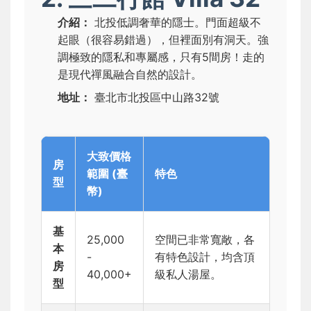
介紹：
北投低調奢華的隱士。門面超級不
起眼（很容易錯過），但裡面別有洞天。強
調極致的隱私和專屬感，只有5間房！走的
是現代禪風融合自然的設計。
地址：
臺北市北投區中山路32號
大致價格
房
範圍 (臺
特色
型
幣)
基
25,000
空間已非常寬敞，各
本
-
有特色設計，均含頂
房
40,000+
級私人湯屋。
型