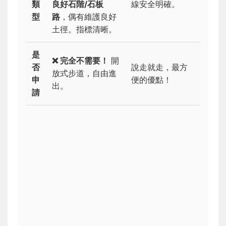
類
良好石階/石板
線安全明確。
型
路
，偶有維護良好
土徑。指標清晰。
是
❌ 完全不需要！
開
否
說走就走，最方
放式步道，自由進
申
便的優點！
出。
請