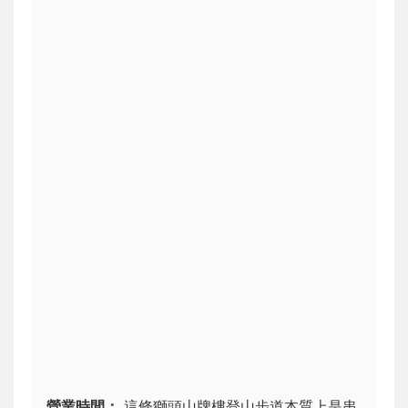
營業時間：
這條
獅頭山牌樓登山步道
本質上是串