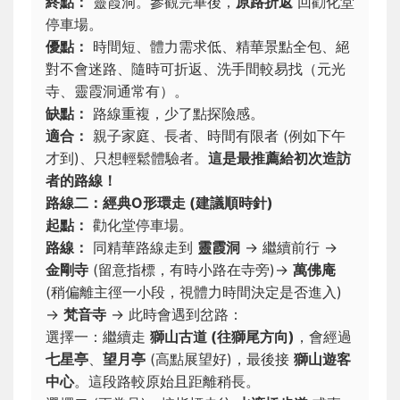
終點：
靈霞洞。參觀完畢後，
原路折返
回勸化堂
停車場。
優點：
時間短、體力需求低、精華景點全包、絕
對不會迷路、隨時可折返、洗手間較易找（元光
寺、靈霞洞通常有）。
缺點：
路線重複，少了點探險感。
適合：
親子家庭、長者、時間有限者 (例如下午
才到)、只想輕鬆體驗者。
這是最推薦給初次造訪
者的路線！
路線二：經典O形環走 (建議順時針)
起點：
勸化堂停車場。
路線：
同精華路線走到
靈霞洞
→ 繼續前行 →
金剛寺
(留意指標，有時小路在寺旁)→
萬佛庵
(稍偏離主徑一小段，視體力時間決定是否進入)
→
梵音寺
→ 此時會遇到岔路：
選擇一：繼續走
獅山古道 (往獅尾方向)
，會經過
七星亭
、
望月亭
(高點展望好)，最後接
獅山遊客
中心
。這段路較原始且距離稍長。