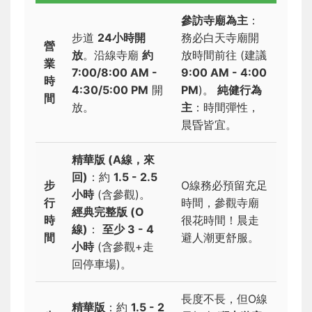
參訪寺廟為主
：
步道
24小時開
務必白天寺廟開
營
放
。沿線寺廟
約
放時間前往 (建議
業
7:00/8:00 AM -
9:00 AM - 4:00
時
4:30/5:00 PM
開
PM
)。
純健行為
間
放。
主
：時間彈性，
晨昏皆宜。
精華版 (A線，來
回)
：約
1.5 - 2.5
步
O線務必預留充足
小時
(含參觀)。
行
時間，參觀寺廟
經典完整版 (O
時
很花時間！晨走
線)
：
至少 3 - 4
間
避人潮更舒服。
小時
(含參觀+走
回停車場)。
長度不長，但O線
精華版
：約
1.5 - 2