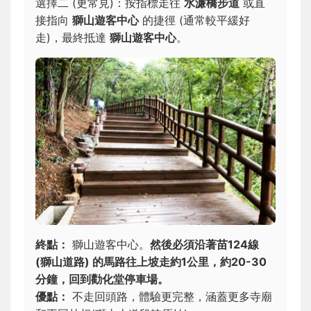
選擇二 (更常見)：按指標走往
水濂橋步道
或直
接指向
獅山遊客中心
的捷徑 (通常較平緩好
走)，最終抵達
獅山遊客中心
。
終點：
獅山遊客中心。
然後必須沿著苗124線
(獅山道路) 的馬路往上坡走約1公里，約20-30
分鐘，回到勸化堂停車場。
優點：
不走回頭路，體驗更完整，涵蓋更多寺廟