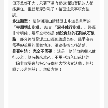
但落差都不大，只要平常有稍微活動習慣的人都
能勝任。重點是穿對鞋子！後面注意事項會強
調。
步道類型：
這條
獅頭山牌樓登山步道
是典型的
「寺廟朝山步道」
結合
「森林健行步道」
。路徑
非常明確，幾乎全程都是
鋪設良好的石階或石板
路
，部分路段是泥土山徑但維護良好。幾乎沒有
需手腳並用的困難地形。沿途指標也很清楚。
是否申請：
完全不需要！
這是一條開放的觀光健
行步道，隨時想來就來，不用申請入山或預約
（除非你要參加特定寺廟的大型法會活動，但那
跟走步道無關）。超級方便！