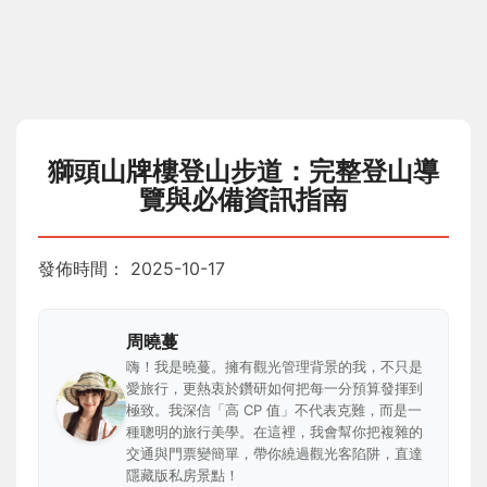
獅頭山牌樓登山步道：完整登山導
覽與必備資訊指南
發佈時間：
2025-10-17
周曉蔓
嗨！我是曉蔓。擁有觀光管理背景的我，不只是
愛旅行，更熱衷於鑽研如何把每一分預算發揮到
極致。我深信「高 CP 值」不代表克難，而是一
種聰明的旅行美學。在這裡，我會幫你把複雜的
交通與門票變簡單，帶你繞過觀光客陷阱，直達
隱藏版私房景點！