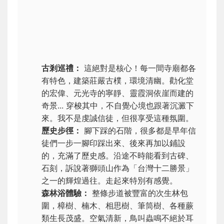
古剎巡禮：
這絕對是核心！每一間寺廟都各
有特色，建築莊嚴古樸，環境清幽。勸化堂
的宏偉、元光寺的寧靜、靈霞洞依崖而建的
奇景... 穿梭其中，不自覺心境也跟著沉澱下
來。我不是虔誠信徒，但很享受這種氛圍。
歷史步徑：
腳下踩的石階，很多都是早年信
徒們一步一腳印踩出來、後來再加以鋪設
的，充滿了歷史感。沿途不時能看到古碑、
石刻，訴說著獅頭山作為「台灣十二勝景」
之一的輝煌過往。走起來特別有感覺。
森林浴體驗：
整條步道被豐富的次生林包
圍，樟樹、楠木、相思樹、筆筒樹、各種蕨
類生長茂盛。空氣清新，鳥叫蟲鳴不絕於耳