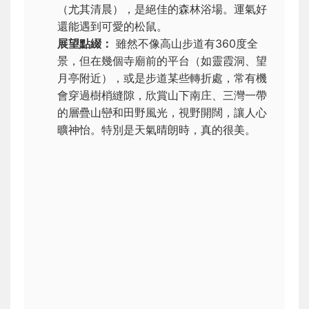
（尤其清晨），是絕佳的森林浴場。運氣好
還能遇到可愛的松鼠。
展望點綴：
雖然不像高山步道有360度全
景，但在幾個寺廟前的平台（如靈霞洞、望
月亭附近），或是步道某些轉折處，常有機
會穿過樹梢縫隙，欣賞山下南庄、三灣一帶
的層疊山巒和田野風光，視野開闊，讓人心
曠神怡。特別是天氣晴朗時，真的很美。