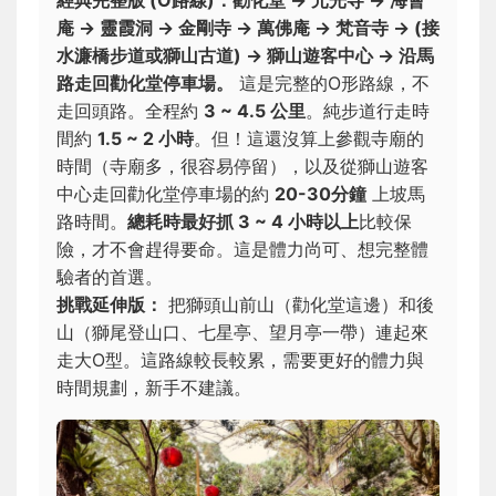
庵 → 靈霞洞 → 金剛寺 → 萬佛庵 → 梵音寺 → (接
水濂橋步道或獅山古道) → 獅山遊客中心 → 沿馬
路走回勸化堂停車場。
這是完整的O形路線，不
走回頭路。全程約
3 ~ 4.5 公里
。純步道行走時
間約
1.5 ~ 2 小時
。但！這還沒算上參觀寺廟的
時間（寺廟多，很容易停留），以及從獅山遊客
中心走回勸化堂停車場的約
20-30分鐘
上坡馬
路時間。
總耗時最好抓 3 ~ 4 小時以上
比較保
險，才不會趕得要命。這是體力尚可、想完整體
驗者的首選。
挑戰延伸版：
把獅頭山前山（勸化堂這邊）和後
山（獅尾登山口、七星亭、望月亭一帶）連起來
走大O型。這路線較長較累，需要更好的體力與
時間規劃，新手不建議。