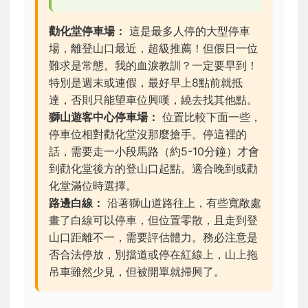
勸化堂停車場：
這是最多人停的大型停車
場，離登山口最近，
超級推薦
！但假日一位
難求是常態。我的血淚教訓？
一定要早到！
特別是週末或連假，最好早上8點前就抵
達，否則只能望車位興嘆，繞去找其他點。
獅山遊客中心停車場：
位置比較下面一些，
停車位相對勸化堂沒那麼搶手。停這裡的
話，需要走一小段馬路（約5-10分鐘）才會
到勸化堂後方的登山口起點。適合晚到或勸
化堂滿位時選擇。
路邊白線：
沿著獅山道路往上，有些寬敞處
畫了白線可以停車，但位置零散，且走到登
山口距離不一，需要評估體力。
務必注意是
否合法停放
，別擋道或停在紅線上，山上拖
吊車雖然少見，但被開單就掃興了。