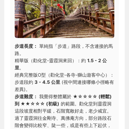
步道長度：
單純指「步道」路段，不含連接的馬
路。
精華版（勸化堂-靈霞洞來回）：約
1.5 - 2 公
里
。
經典完整版O型（勸化堂-各寺-獅山遊客中心）：
步道段約
3 - 4.5 公里
(視中間連接哪條小徑略有
差異)。
步道難度：
我覺得整體屬於
★☆☆☆☆ (輕鬆)
到 ★★☆☆☆ (初級)
的範圍。勸化堂到靈霞洞
這段坡度相對平緩，石階寬敞好走，老少咸宜。
過了靈霞洞往金剛寺、萬佛庵方向，部分路段石
階會變得比較窄、陡一些，或是有些上下起伏，