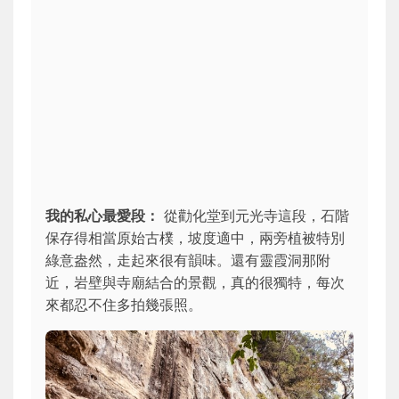
我的私心最愛段：
從勸化堂到元光寺這段，石階
保存得相當原始古樸，坡度適中，兩旁植被特別
綠意盎然，走起來很有韻味。還有靈霞洞那附
近，岩壁與寺廟結合的景觀，真的很獨特，每次
來都忍不住多拍幾張照。