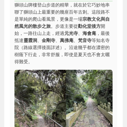
獅頭山牌樓登山步道
的精華，就在於它巧妙地串
聯了獅頭山上最重要的幾座百年古剎。這段路不
是單純的爬山看風景，更像是一場
宗教文化與自
然風光的散步之旅
。步道主要從
勸化堂後方
開
始，一路往山上走，經過
元光寺
、
海會庵
，最後
抵達
靈霞洞
、
金剛寺
、
萬佛庵
、
梵音寺
等知名寺
院（路線選擇後面詳述）。沿途幾乎都在濃密的
樹蔭下行走，非常舒服，即使是夏天也不會太曬
得難受。