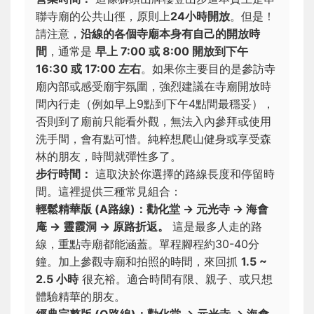
聯寺廟的公共山徑，原則上
24小時開放
。但是！
請注意，
沿線的各個寺廟本身有自己的開放時
間
，通常是
早上 7:00 或 8:00 開放到下午
16:30 或 17:00 左右
。如果你主要目的是參訪寺
廟內部或感受廟宇氛圍，強烈建議在寺廟開放時
間內行走（例如早上9點到下午4點間最穩妥），
否則到了廟前只能看外觀，無法入內參拜或使用
洗手間，會有點可惜。純粹想爬山健身或享受森
林的朋友，時間就彈性多了。
步行時間：
這取決於你選擇的路線長度和停留時
間。這裡提供三種常見組合：
輕鬆精華版 (A路線)：勸化堂 → 元光寺 → 海會
庵 → 靈霞洞 → 原路折返。
這是最多人走的路
線，重點寺廟都能涵蓋。單程腳程約30-40分
鐘。加上參觀寺廟和拍照的時間，來回抓
1.5 ~
2.5 小時
很充裕。適合時間有限、親子、或只想
體驗精華的朋友。
經典完整版 (O路線)：勸化堂 → 元光寺 → 海會