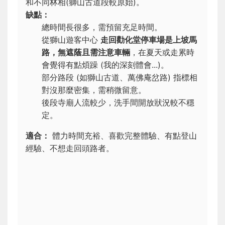
和不同林相(獅山古道段較原始)。
缺點：
總時間長很多，需預留充足時間。
從獅山遊客中心
走回勸化堂停車場是上坡馬
路，無遮蔭且需注意車輛
，在夏天或走累時
會覺得有點煩躁 (我的深刻體會...)。
部分路段 (如獅山古道、萬佛庵岔路) 指標相
對沒那麼密集，需稍微留意。
後段寺廟人流較少，洗手間開放狀況較不穩
定。
適合：
體力時間充裕、喜歡完整體驗、有點登山
經驗、不想走回頭路者。