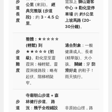
步
需加上
獅山遊客
公里
(來回)。
經
道
中心 → 勸化堂停
典完整版 (步道
長
車場
的
約1公里
段)
：約
3 - 4.5 公
度
上坡馬路 (20-
里
。
30分鐘)
。
整體：★☆☆☆☆
(輕鬆) 到
適合對象
：一般
步
★★☆☆☆ (初
健康成人、長者
道
級)
。勸化堂至靈
(精華版)、大小
難
霞洞：極輕鬆。靈
孩。
關鍵
：穿
防
度
霞洞後路段：略有
滑好走
的鞋子！
起伏、階梯稍陡
雨天慎行。
窄。
寺廟朝山步道 + 森
步
林健行步道
。
路
道
況
：
幾乎全程鋪設
非原始山徑，路