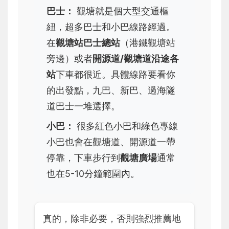
巴士：
觀塘就是個大型交通樞
紐，超多巴士和小巴線路經過。
在
觀塘站巴士總站
（港鐵觀塘站
旁邊）或者
開源道/觀塘道沿途各
站
下車都很近。具體線路要看你
的出發點，九巴、新巴、過海隧
道巴士一堆選擇。
小巴：
很多紅色小巴和綠色專線
小巴也會在觀塘道、開源道一帶
停靠，下車步行到
觀塘廣場
通常
也在5-10分鐘範圍內。
真的，除非必要，否則強烈推薦地