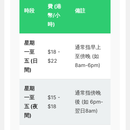
費 (港
時段
備註
幣/小
時)
星期
通常指早上
一至
$18 -
至傍晚 (如
五 (日
$22
8am-6pm)
間)
星期
通常指傍晚
一至
$15 -
後 (如 6pm-
五 (夜
$18
翌日8am)
間)