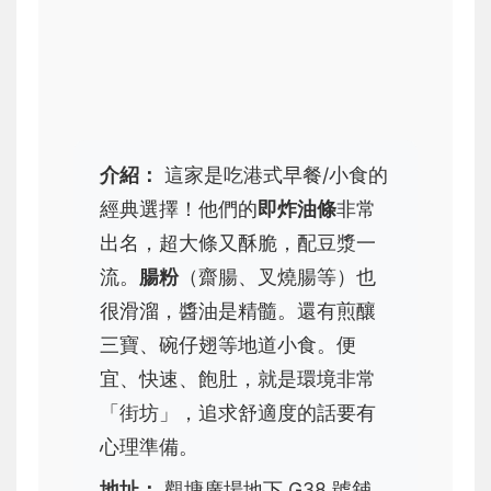
介紹：
這家是吃港式早餐/小食的
經典選擇！他們的
即炸油條
非常
出名，超大條又酥脆，配豆漿一
流。
腸粉
（齋腸、叉燒腸等）也
很滑溜，醬油是精髓。還有煎釀
三寶、碗仔翅等地道小食。便
宜、快速、飽肚，就是環境非常
「街坊」，追求舒適度的話要有
心理準備。
地址：
觀塘廣場地下 G38 號舖