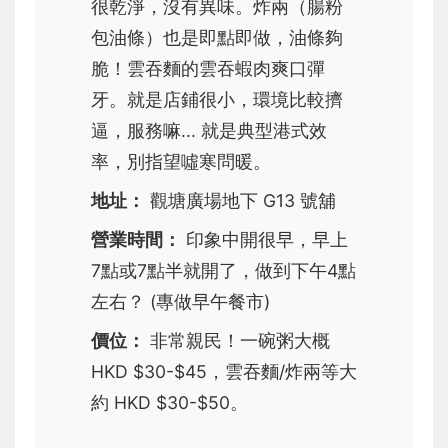
很乾淨，沒有異味。炸兩（腸粉
包油條）也是即點即做，油條夠
脆！雲吞麵的雲吞蝦肉爽口彈
牙。就是店鋪很小，環境比較擠
逼，服務嘛... 就是典型港式效
率，別指望噓寒問暖。
地址：
觀塘廣場地下 G13 號舖
營業時間：
印象中開很早，早上
7點或7點半就開了，做到下午4點
左右？ (專做早午餐市)
價位：
非常親民！一碗粥大概
HKD $30-$45，雲吞麵/炸兩等大
約 HKD $30-$50。