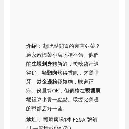
介紹：
想吃點開胃的東南亞菜？
這家泰國菜小店水準不錯。他們
的
生蝦刺身
夠新鮮，酸辣醬汁調
得好。
豬頸肉
烤得香脆，肉質彈
牙。
炒金邊粉
鑊氣夠，味道正
宗。份量算OK，但價格在
觀塘廣
場
裡算小貴一點點。環境比旁邊
的粥麵店好一些。
地址：
觀塘廣場1樓 F25A 號舖
(上一層樓就能找到)