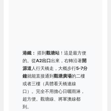
港鐵：
搭到
觀塘站
！這是最方便
的。從
A2出口
出來，右轉沿著
開
源道
人行天橋走，大概步行
5-7分
鐘
就能直接通到
觀塘廣場
的二樓
或者三樓（具體看天橋連線
口）。完全不用擔心日曬雨淋，
超方便。觀塘線、將軍澳線都
到。