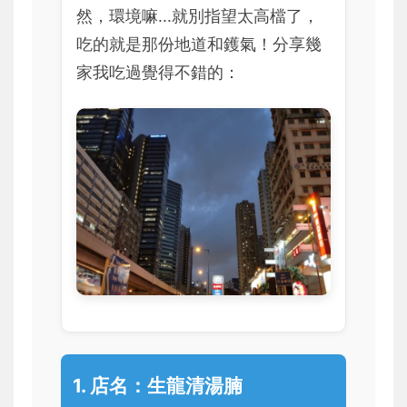
然，環境嘛...就別指望太高檔了，
吃的就是那份地道和鑊氣！分享幾
家我吃過覺得不錯的：
1. 店名：
生龍清湯腩