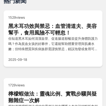
熱門新聞
1529views
黑木耳功效與禁忌：血管清道夫、美容
幫手，食用風險不可輕忽！
你知道黑木耳如何清潔血管、促進腸道順暢並提升身體防護力
嗎？作為貧血女孩的好夥伴，它還能幫助體重管理與肌膚水
嫩；但特殊體質與疾病族群需謹慎禁忌，錯誤泡發或食用可能
引發風險。掌握選購、泡發與烹調秘訣，確保攝取膳食纖維與
多醣體營養，安心享受健康益處！
2025-09-18
1729views
檸檬蝦做法：靈魂比例、實戰步驟與疑
難雜症一次解