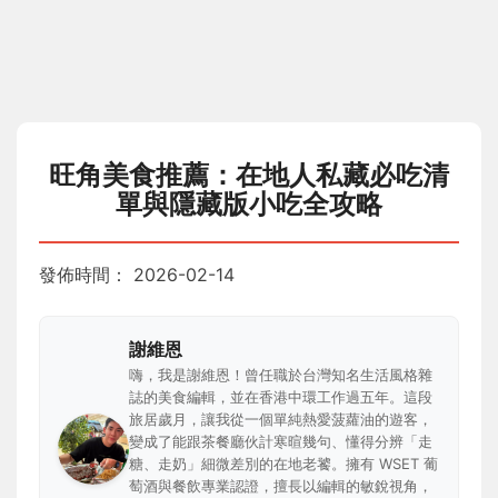
旺角美食推薦：在地人私藏必吃清
單與隱藏版小吃全攻略
發佈時間：
2026-02-14
謝維恩
嗨，我是謝維恩！曾任職於台灣知名生活風格雜
誌的美食編輯，並在香港中環工作過五年。這段
旅居歲月，讓我從一個單純熱愛菠蘿油的遊客，
變成了能跟茶餐廳伙計寒暄幾句、懂得分辨「走
糖、走奶」細微差別的在地老饕。擁有 WSET 葡
萄酒與餐飲專業認證，擅長以編輯的敏銳視角，