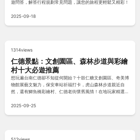
遊問答，解答行程規劃常見問題，讓您的旅程更輕鬆又精彩！
2025-09-18
1314views
仁德景點：文創園區、森林步道與彩繪
村十大必遊推薦
想玩遍台南仁德卻不知從何開始？十鼓仁糖文創園區、奇美博
物館展藝文魅力，保安車站祈福打卡，虎山森林步道親近自
然，還有鯽魚橋彩繪村、仁德老街懷舊風情！在地玩家精選十
大景點攻略，一日遊怎麼安排最精彩？
2025-09-25
512views