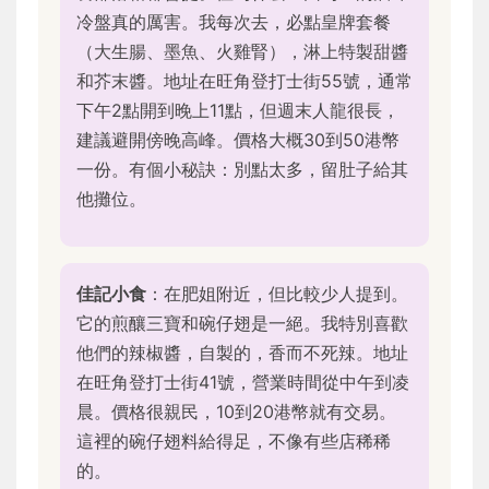
冷盤真的厲害。我每次去，必點皇牌套餐
（大生腸、墨魚、火雞腎），淋上特製甜醬
和芥末醬。地址在旺角登打士街55號，通常
下午2點開到晚上11點，但週末人龍很長，
建議避開傍晚高峰。價格大概30到50港幣
一份。有個小秘訣：別點太多，留肚子給其
他攤位。
佳記小食
：在肥姐附近，但比較少人提到。
它的煎釀三寶和碗仔翅是一絕。我特別喜歡
他們的辣椒醬，自製的，香而不死辣。地址
在旺角登打士街41號，營業時間從中午到凌
晨。價格很親民，10到20港幣就有交易。
這裡的碗仔翅料給得足，不像有些店稀稀
的。