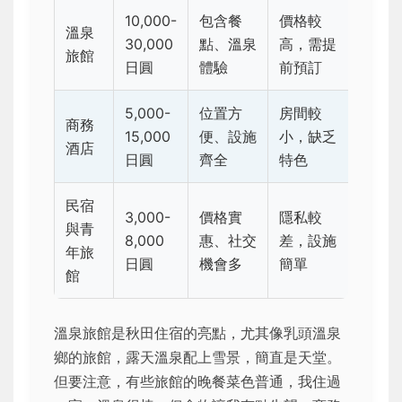
10,000-
包含餐
價格較
溫泉
30,000
點、溫泉
高，需提
旅館
日圓
體驗
前預訂
5,000-
位置方
房間較
商務
15,000
便、設施
小，缺乏
酒店
日圓
齊全
特色
民宿
3,000-
價格實
隱私較
與青
8,000
惠、社交
差，設施
年旅
日圓
機會多
簡單
館
溫泉旅館是秋田住宿的亮點，尤其像乳頭溫泉
鄉的旅館，露天溫泉配上雪景，簡直是天堂。
但要注意，有些旅館的晚餐菜色普通，我住過