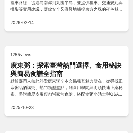
揸車路線，從港島南岸到九龍半島，並提供租車、交通規則與
攝影等實用建議，讓你安全又盡興地捕捉東方之珠的夜色魅
力。
2026-02-14
1255views
廣東粥：探索臺灣熱門選擇、食用秘訣
與簡易食譜全指南
點解臺灣人如此熱愛廣東粥？本文揭秘其魅力所在，從尋找正
宗粥品的講究、熱門類型盤點，到食用學問與街頭快速上桌秘
密。另附簡易皮蛋瘦肉粥家常食譜，搭配食粥小貼士與Q&A
解答，讓您輕鬆煲出地道風味，享受暖心美味！
2025-10-23