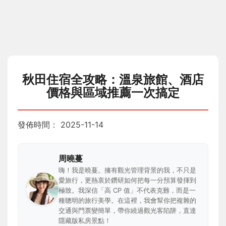
秋田住宿全攻略：溫泉旅館、酒店
價格與區域推薦一次搞定
發佈時間：
2025-11-14
周曉蔓
嗨！我是曉蔓。擁有觀光管理背景的我，不只是
愛旅行，更熱衷於鑽研如何把每一分預算發揮到
極致。我深信「高 CP 值」不代表克難，而是一
種聰明的旅行美學。在這裡，我會幫你把複雜的
交通與門票變簡單，帶你繞過觀光客陷阱，直達
隱藏版私房景點！