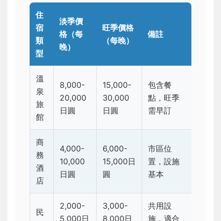
住
淡季價
宿
旺季價格
格（每
備註
類
（每晚）
晚）
型
溫
8,000-
15,000-
包含餐
泉
20,000
30,000
點，旺季
旅
日圓
日圓
需早訂
館
商
4,000-
6,000-
市區位
務
10,000
15,000日
置，設施
酒
日圓
圓
基本
店
2,000-
3,000-
共用設
民
5,000日
8,000日
施，適合