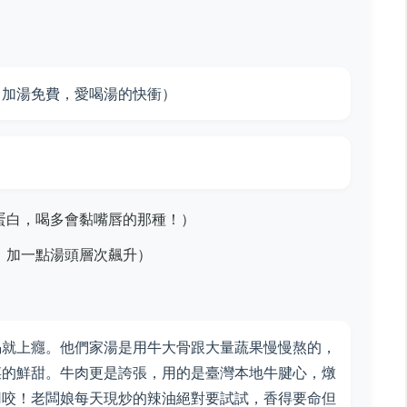
（加湯免費，愛喝湯的快衝）
蛋白，喝多會黏嘴唇的那種！）
，加一點湯頭層次飆升）
）
喝就上癮。他們家湯是用牛大骨跟大量蔬果慢慢熬的，
菜的鮮甜。牛肉更是誇張，用的是臺灣本地牛腱心，燉
用咬！老闆娘每天現炒的辣油絕對要試試，香得要命但