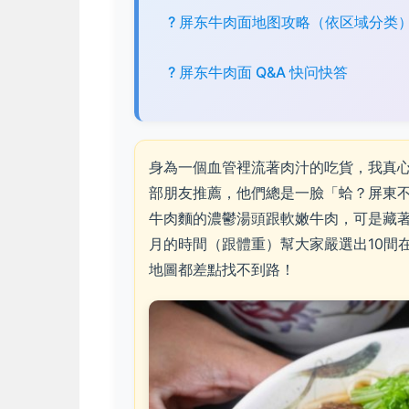
? 屏东牛肉面地图攻略（依区域分类
? 屏东牛肉面 Q&A 快问快答
身為一個血管裡流著肉汁的吃貨，我真
部朋友推薦，他們總是一臉「蛤？屏東
牛肉麵的濃鬱湯頭跟軟嫩牛肉，可是藏
月的時間（跟體重）幫大家嚴選出10間在
地圖都差點找不到路！