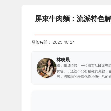
屏東牛肉麵：流派特色
發佈時間：
2025-10-24
林曉晨
嗨，我是曉晨！一位擁有法國藍帶
實驗」，這裡不只有精確的克數，
房，把繁瑣的步驟化作治癒生活的