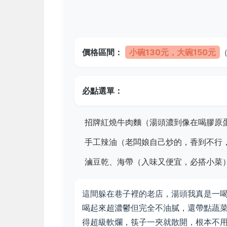
價格區間：
小碗130元，大碗150元
必點選單：
招牌紅燒牛肉麵（湯頭濃到像在喝膠原
手工辣油（老闆娘自己炒的，香到不行
滷豆乾、海帶（入味又便宜，必搭小菜
這間躲在巷子裡的老店，湯頭我真是一
喝起來超濃鬱但完全不油膩，還帶點蔬
得超級軟爛，筷子一夾就散開，根本不