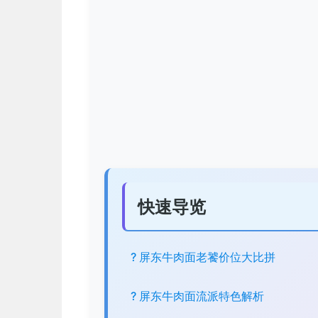
快速导览
? 屏东牛肉面老饕价位大比拼
? 屏东牛肉面流派特色解析