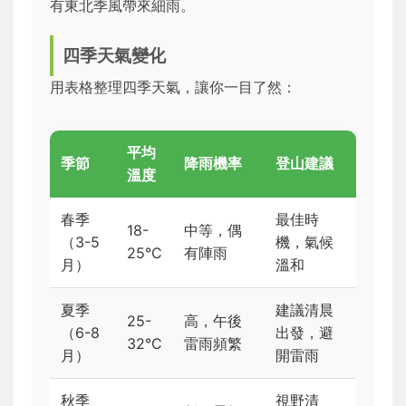
有東北季風帶來細雨。
四季天氣變化
用表格整理四季天氣，讓你一目了然：
平均
季節
降雨機率
登山建議
溫度
春季
最佳時
18-
中等，偶
（3-5
機，氣候
25°C
有陣雨
月）
溫和
夏季
建議清晨
25-
高，午後
（6-8
出發，避
32°C
雷雨頻繁
月）
開雷雨
秋季
視野清