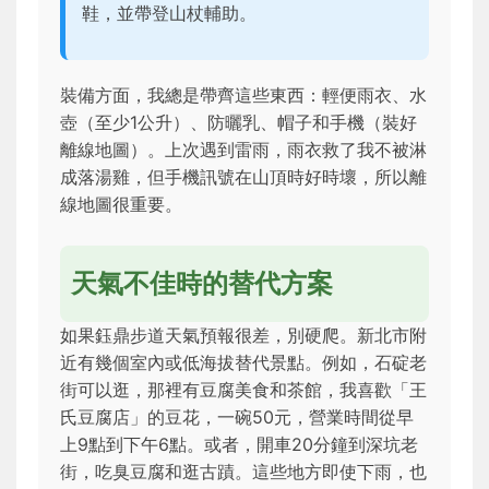
鞋，並帶登山杖輔助。
裝備方面，我總是帶齊這些東西：輕便雨衣、水
壺（至少1公升）、防曬乳、帽子和手機（裝好
離線地圖）。上次遇到雷雨，雨衣救了我不被淋
成落湯雞，但手機訊號在山頂時好時壞，所以離
線地圖很重要。
天氣不佳時的替代方案
如果鈺鼎步道天氣預報很差，別硬爬。新北市附
近有幾個室內或低海拔替代景點。例如，石碇老
街可以逛，那裡有豆腐美食和茶館，我喜歡「王
氏豆腐店」的豆花，一碗50元，營業時間從早
上9點到下午6點。或者，開車20分鐘到深坑老
街，吃臭豆腐和逛古蹟。這些地方即使下雨，也