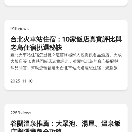
附近還能順遊新港奉天宮與頂菜園鄉土館，快速解答所有疑
問！
919views
台北火車站住宿：10家飯店真實評比與
老鳥住宿挑選秘訣
臺北火車站住宿怎麼挑？這篇終極懶人包提供君品酒店、天成
大飯店等10家熱門飯店真實評比，並囊括老鳥的真心提醒與
常見問答，幫助您輕鬆選出台北車站周邊理想住宿，規劃旅程
更省時省力。
2025-11-10
2259views
谷關溫泉推薦：大眾池、湯屋、溫泉飯
店與隱藏版全攻略