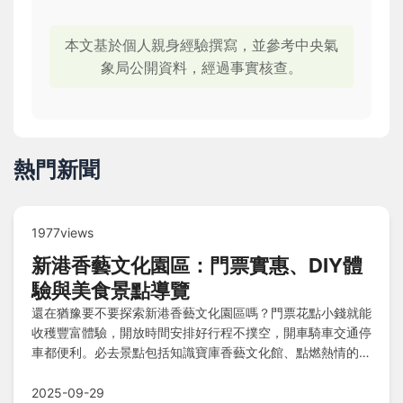
本文基於個人親身經驗撰寫，並參考中央氣
象局公開資料，經過事實核查。
熱門新聞
1977views
新港香藝文化園區：門票實惠、DIY體
驗與美食景點導覽
還在猶豫要不要探索新港香藝文化園區嗎？門票花點小錢就能
收穫豐富體驗，開放時間安排好行程不撲空，開車騎車交通停
車都便利。必去景點包括知識寶庫香藝文化館、點燃熱情的定
時導覽、時光倒流古早製香場、聞香識草香料藥草園，DIY教
室創造獨家香氣，庭園餐廳補充能量，文創商店帶回好味道。
2025-09-29