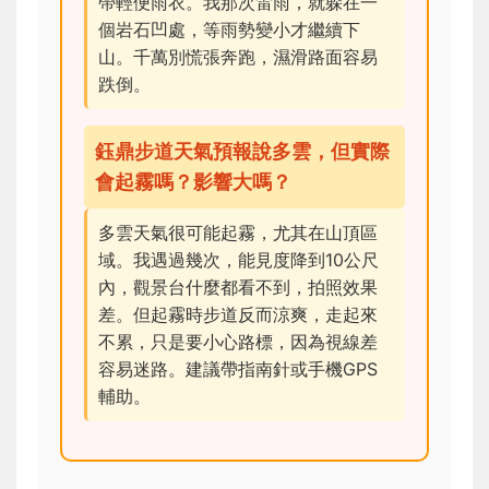
帶輕便雨衣。我那次雷雨，就躲在一
個岩石凹處，等雨勢變小才繼續下
山。千萬別慌張奔跑，濕滑路面容易
跌倒。
鈺鼎步道天氣預報說多雲，但實際
會起霧嗎？影響大嗎？
多雲天氣很可能起霧，尤其在山頂區
域。我遇過幾次，能見度降到10公尺
內，觀景台什麼都看不到，拍照效果
差。但起霧時步道反而涼爽，走起來
不累，只是要小心路標，因為視線差
容易迷路。建議帶指南針或手機GPS
輔助。