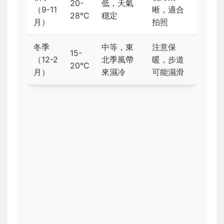
20-
低，天氣
（9-11
晰，適合
28°C
穩定
月）
拍照
冬季
中等，東
注意保
15-
（12-2
北季風帶
暖，步道
20°C
月）
來濕冷
可能濕滑