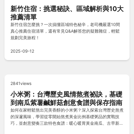
新竹住宿：挑選秘訣、區域解析與10大
推薦清單
新竹住宿怎麼挑？一次搞懂區域特色秘辛，老司機嚴選10間
真心推薦住宿清單，還有常見Q&A解答您的疑難雜症，輕鬆
規劃完美旅程！
2025-09-12
2841views
小米粥：台灣歷史風情熬煮祕訣，基礎
到南瓜紫薯鹹鮮菇創意食譜與保存指南
如何在家輕鬆熬出完美香醇的小米粥？深入探索台灣歷史熬煮
的深邃風味，學習從零開始熬煮黃金比例基礎粥品的實戰技
巧，並創意變奏三款特色食譜：暖心暖胃黃金南瓜、古早新意
芋香紫薯、鹹香好滋味鮮菇時蔬鹹小米粥。還教你聰明保存方