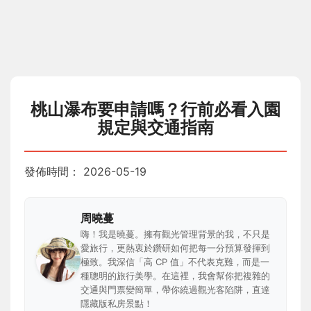
桃山瀑布要申請嗎？行前必看入園
規定與交通指南
發佈時間：
2026-05-19
周曉蔓
嗨！我是曉蔓。擁有觀光管理背景的我，不只是
愛旅行，更熱衷於鑽研如何把每一分預算發揮到
極致。我深信「高 CP 值」不代表克難，而是一
種聰明的旅行美學。在這裡，我會幫你把複雜的
交通與門票變簡單，帶你繞過觀光客陷阱，直達
隱藏版私房景點！