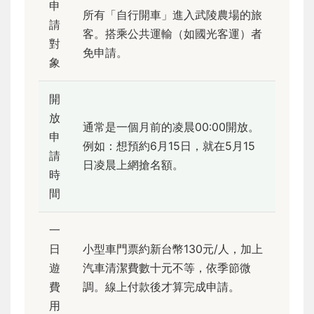
申
所有「自行開車」進入武陵農場的旅
請
客。搭乘公共運輸（如國光客運）者
對
免申請。
象
開
放
通常是一個月前的凌晨00:00開放。
申
例如：想預約6月15日，就在5月15
請
日凌晨上網搶名額。
時
間
一
日
小型車門票約新台幣130元/人，加上
遊
汽車清潔費數十元不等，依季節微
費
調。線上付款後才算完成申請。
用