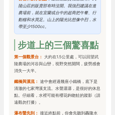
陵山莊的販賣部有時沒開。我強烈建議在進
農場前，就在宜蘭或台中的超商把午餐、行
動糧和水買足。山上的陽光比想像中烈，水
帶至少1500cc。
步道上的三個驚喜點
第一個觀景台：
大約在1.5公里處，可以回望武
陵農場的河谷與山巒，視野突然開闊，疲勞感會
消失一大半。
鐵橋與溪流：
途中會經過幾座小鐵橋，底下是
清澈的七家灣溪支流。水聲潺潺，是很好的休息
點。仔細看，水裡可能有櫻花鉤吻鮭的蹤影（請
遠觀勿打擾）。
瀑布聲先到：
接近終點前，你會先聽到轟隆水