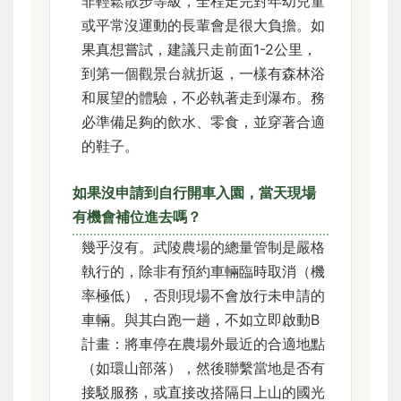
非輕鬆散步等級，全程走完對年幼兒童
或平常沒運動的長輩會是很大負擔。如
果真想嘗試，建議只走前面1-2公里，
到第一個觀景台就折返，一樣有森林浴
和展望的體驗，不必執著走到瀑布。務
必準備足夠的飲水、零食，並穿著合適
的鞋子。
如果沒申請到自行開車入園，當天現場
有機會補位進去嗎？
幾乎沒有。武陵農場的總量管制是嚴格
執行的，除非有預約車輛臨時取消（機
率極低），否則現場不會放行未申請的
車輛。與其白跑一趟，不如立即啟動B
計畫：將車停在農場外最近的合適地點
（如環山部落），然後聯繫當地是否有
接駁服務，或直接改搭隔日上山的國光