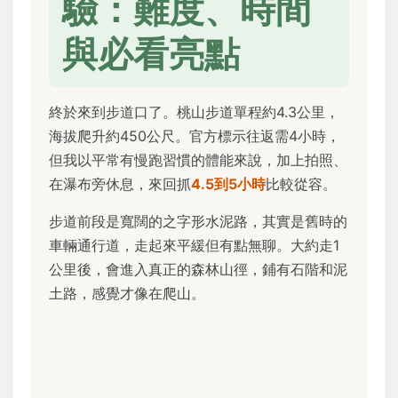
驗：難度、時間
與必看亮點
終於來到步道口了。桃山步道單程約4.3公里，
海拔爬升約450公尺。官方標示往返需4小時，
但我以平常有慢跑習慣的體能來說，加上拍照、
在瀑布旁休息，來回抓
4.5到5小時
比較從容。
步道前段是寬闊的之字形水泥路，其實是舊時的
車輛通行道，走起來平緩但有點無聊。大約走1
公里後，會進入真正的森林山徑，鋪有石階和泥
土路，感覺才像在爬山。