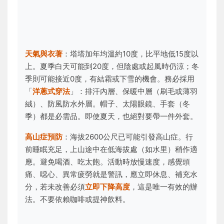
天氣與衣著
：塔塔加年均溫約10度，比平地低15度以
上。夏季白天可能到20度，但陰處或起風時仍涼；冬
季則可能接近0度，有結霜或下雪的機會。務必採用
「
洋蔥式穿法
」：排汗內層、保暖中層（刷毛或薄羽
絨）、防風防水外層。帽子、太陽眼鏡、手套（冬
季）都是必需品。即使夏天，也絕對要帶一件外套。
高山症預防
：海拔2600公尺已可能引發高山症。行
前睡眠充足，上山途中在低海拔處（如水里）稍作適
應。避免喝酒、吃太飽。活動時放慢速度，感覺頭
痛、噁心、異常疲勞就是警訊，應立即休息、補充水
分，若未改善必須
立即下降高度
，這是唯一有效的辦
法。不要依賴咖啡或提神飲料。