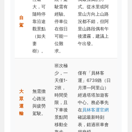
大，可
駛需有
式。從水里或阿
隨時停
經驗。
里山方向上山路
自
靠沿途
停車位
況都不錯，但阿
駕
觀景點
在假日
里山路段偶有午
（如夫
可能一
後濃霧，建議上
妻
位難
午出發。
樹）。
求。
班次極
少，一
僅有「員林客
天僅1-
運」6739路（日
2班，
月潭—阿里山）
大
無需擔
時間受
經過塔塔加遊客
眾
心路況
限，且
中心。務必事先
運
與疲勞
下車後
在
員林客運官網
輸
駕駛。
景點間
確認最新時刻
移動全
表，錯過班車會
靠步
很麻煩。