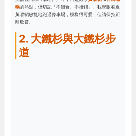
猴
的熱點，但切記「不餵食、不接觸」。我親眼看過
黃喉貂敏捷地跑過停車場，模樣很可愛，但請保持距
離欣賞。
2. 大鐵杉與大鐵杉步
道