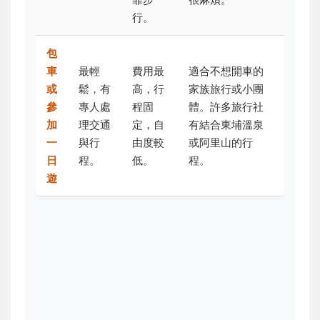
行。
包
車
最輕
費用最
適合不想開車的
或
鬆，有
高，行
家族旅行或小團
參
專人處
程固
體。許多旅行社
加
理交通
定，自
有結合東埔溫泉
一
與行
由度較
或阿里山的行
日
程。
低。
程。
遊