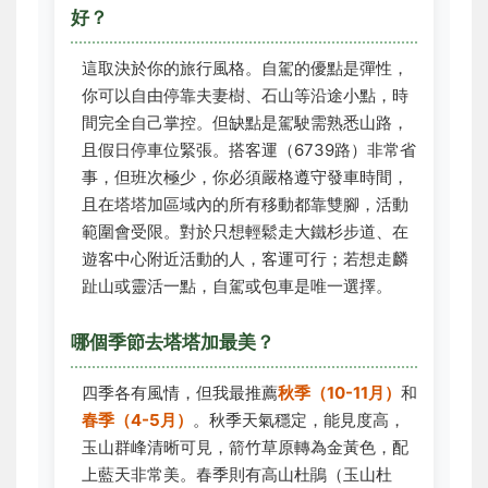
好？
這取決於你的旅行風格。自駕的優點是彈性，
你可以自由停靠夫妻樹、石山等沿途小點，時
間完全自己掌控。但缺點是駕駛需熟悉山路，
且假日停車位緊張。搭客運（6739路）非常省
事，但班次極少，你必須嚴格遵守發車時間，
且在塔塔加區域內的所有移動都靠雙腳，活動
範圍會受限。對於只想輕鬆走大鐵杉步道、在
遊客中心附近活動的人，客運可行；若想走麟
趾山或靈活一點，自駕或包車是唯一選擇。
哪個季節去塔塔加最美？
四季各有風情，但我最推薦
秋季（10-11月）
和
春季（4-5月）
。秋季天氣穩定，能見度高，
玉山群峰清晰可見，箭竹草原轉為金黃色，配
上藍天非常美。春季則有高山杜鵑（玉山杜