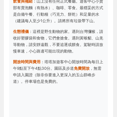
飲食與補給
：山上沒有任何正式餐廳。遊客中心小賣
部有賣泡麵（有熱水）、咖啡、零食。最穩妥的方式
是自備午餐、行動糧（巧克力、餅乾）和足量的水
（建議每人至少1公升）。請將所有垃圾帶下山。
生態禮儀
：這裡是野生動物的家。遇到台灣獼猴，請
收好塑膠袋和食物，它們會搶食。遇到黃喉貂、山羌
等動物，請安靜遠觀，不要追逐或餵食。駕駛時請放
慢車速，小心路邊可能出現的動物。
開放時間與費用
：塔塔加遊客中心開放時間為每日上
午9點至下午4點30分。園區及步道
免費開放
，無需
申請入園證（除非你要進入更深入的玉山群峰步
道）。停車場也是免費的。