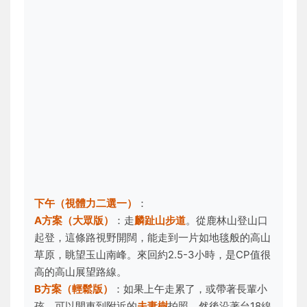
下午（視體力二選一）
：
A方案（大眾版）
：走
麟趾山步道
。從鹿林山登山口
起登，這條路視野開闊，能走到一片如地毯般的高山
草原，眺望玉山南峰。來回約2.5-3小時，是CP值很
高的高山展望路線。
B方案（輕鬆版）
：如果上午走累了，或帶著長輩小
孩，可以開車到附近的
夫妻樹
拍照，然後沿著台18線