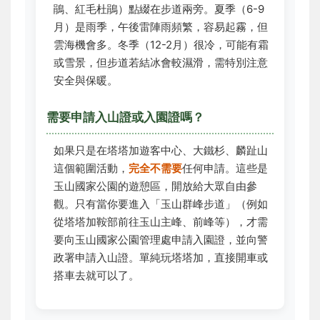
鵑、紅毛杜鵑）點綴在步道兩旁。夏季（6-9
月）是雨季，午後雷陣雨頻繁，容易起霧，但
雲海機會多。冬季（12-2月）很冷，可能有霜
或雪景，但步道若結冰會較濕滑，需特別注意
安全與保暖。
需要申請入山證或入園證嗎？
如果只是在塔塔加遊客中心、大鐵杉、麟趾山
這個範圍活動，
完全不需要
任何申請。這些是
玉山國家公園的遊憩區，開放給大眾自由參
觀。只有當你要進入「玉山群峰步道」（例如
從塔塔加鞍部前往玉山主峰、前峰等），才需
要向玉山國家公園管理處申請入園證，並向警
政署申請入山證。單純玩塔塔加，直接開車或
搭車去就可以了。