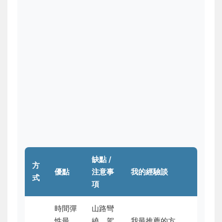
缺點 /
方
優點
注意事
我的經驗談
式
項
時間彈
山路彎
性最
繞，駕
我最推薦的方