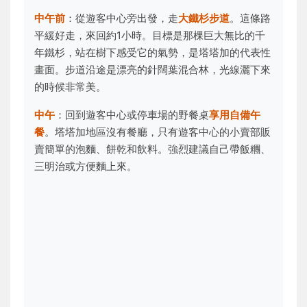
中午前
：從遊客中心旁出發，走
大鐵杉步道
。這條路
平緩好走，來回約1小時。目標是那棵巨大無比的千
年鐵杉，站在樹下感受它的氣勢，是塔塔加的代表性
畫面。步道沿途是漂亮的針闊葉混合林，光線灑下來
的時候非常美。
中午
：回到遊客中心或停車場的野餐桌
享用自備午
餐
。塔塔加地區沒有餐廳，只有遊客中心的小賣部販
賣簡單的泡麵、餅乾和飲料。強烈建議自己帶飯糰、
三明治或方便麵上來。