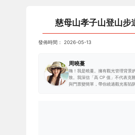
慈母山孝子山登山步
發佈時間：
2026-05-13
周曉蔓
嗨！我是曉蔓。擁有觀光管理背景
致。我深信「高 CP 值」不代表
與門票變簡單，帶你繞過觀光客陷