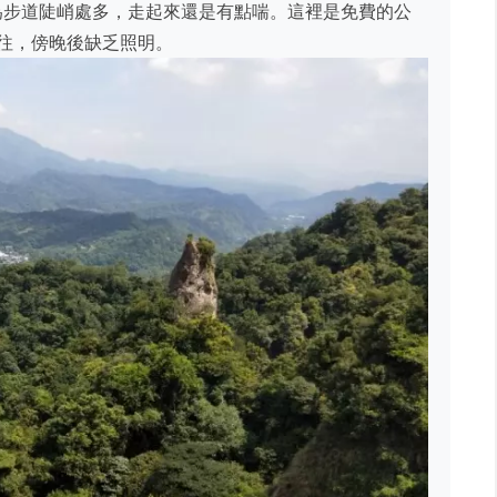
但因為步道陡峭處多，走起來還是有點喘。這裡是免費的公
前往，傍晚後缺乏照明。