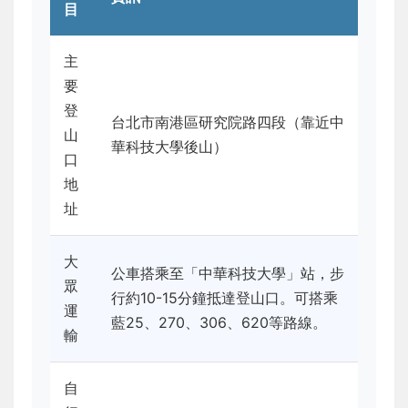
目
主
要
登
台北市南港區研究院路四段（靠近中
山
華科技大學後山）
口
地
址
大
公車搭乘至「中華科技大學」站，步
眾
行約10-15分鐘抵達登山口。可搭乘
運
藍25、270、306、620等路線。
輸
自