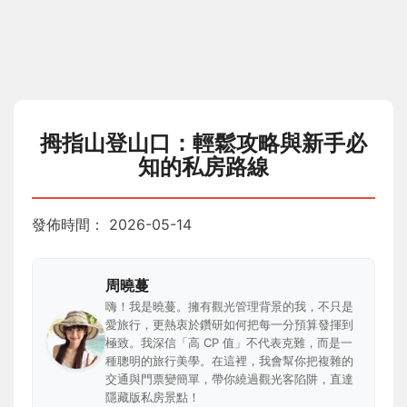
拇指山登山口：輕鬆攻略與新手必
知的私房路線
發佈時間：
2026-05-14
周曉蔓
嗨！我是曉蔓。擁有觀光管理背景的我，不只是
愛旅行，更熱衷於鑽研如何把每一分預算發揮到
極致。我深信「高 CP 值」不代表克難，而是一
種聰明的旅行美學。在這裡，我會幫你把複雜的
交通與門票變簡單，帶你繞過觀光客陷阱，直達
隱藏版私房景點！