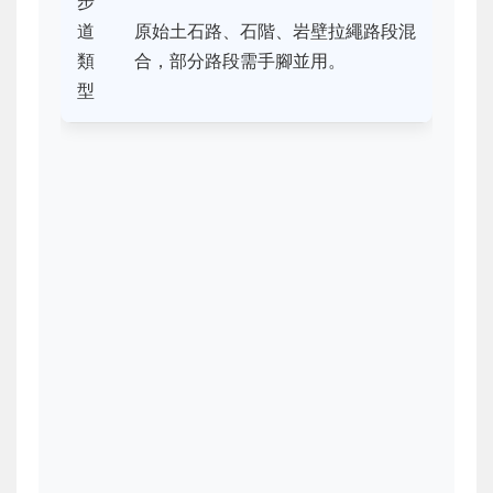
步
道
原始土石路、石階、岩壁拉繩路段混
類
合，部分路段需手腳並用。
型