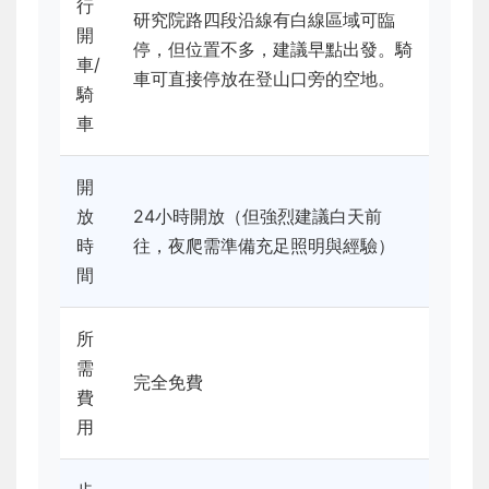
行
研究院路四段沿線有白線區域可臨
開
停，但位置不多，建議早點出發。騎
車/
車可直接停放在登山口旁的空地。
騎
車
開
放
24小時開放（但強烈建議白天前
時
往，夜爬需準備充足照明與經驗）
間
所
需
完全免費
費
用