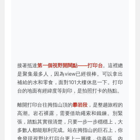
接著抵達
第一個視野開闊點——打印台
。這裡總
是聚集最多人，因為view已經很棒。可以拿出
補給的水和零食，面對101大樓休息一下。打印
台的地面有經緯度等刻印，是拍照打卡的熱點。
離開打印台往拇指山頂的
攀岩段
，是整趟旅程的
高潮。岩石裸露，需要借助繩索和鐵鍊。別緊
張，踏點其實很清楚，只要一步一步穩穩上，大
多數人都能順利完成。站在拇指山的巨石上，你
會發現視野比打印台更上一層樓，信義區、內