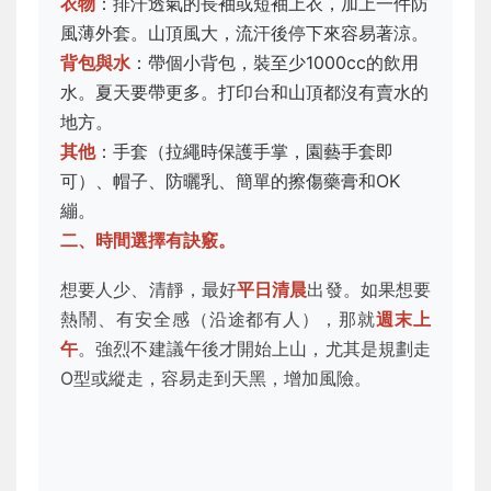
衣物
：排汗透氣的長袖或短袖上衣，加上一件防
風薄外套。山頂風大，流汗後停下來容易著涼。
背包與水
：帶個小背包，裝至少1000cc的飲用
水。夏天要帶更多。打印台和山頂都沒有賣水的
地方。
其他
：手套（拉繩時保護手掌，園藝手套即
可）、帽子、防曬乳、簡單的擦傷藥膏和OK
繃。
二、時間選擇有訣竅。
想要人少、清靜，最好
平日清晨
出發。如果想要
熱鬧、有安全感（沿途都有人），那就
週末上
午
。強烈不建議午後才開始上山，尤其是規劃走
O型或縱走，容易走到天黑，增加風險。