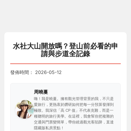
水社大山開放嗎？登山前必看的申
請與步道全記錄
發佈時間：
2026-05-12
周曉蔓
嗨！我是曉蔓。擁有觀光管理背景的我，不只是
愛旅行，更熱衷於鑽研如何把每一分預算發揮到
極致。我深信「高 CP 值」不代表克難，而是一
種聰明的旅行美學。在這裡，我會幫你把複雜的
交通與門票變簡單，帶你繞過觀光客陷阱，直達
隱藏版私房景點！