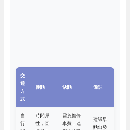
交
通
優點
缺點
備註
方
式
自
時間彈
需負擔停
建議早
行
性，直
車費，連
點出發