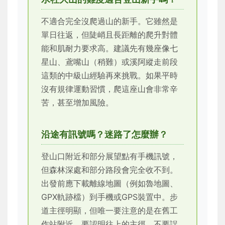
不適合完全沒爬過山的新手。它雖然是
單日往返，但陡峭且長距離的爬升對體
能和肌耐力要求高。建議先有幾座像七
星山、鳶嘴山（稍難）或溪阿縱走前段
這類的中級山經驗再來挑戰。如果平時
沒有規律運動習慣，爬這座山會非常辛
苦，甚至增加風險。
沿途有訊號嗎？迷路了怎麼辦？
登山口附近和部分展望點有手機訊號，
但森林深處和部分路段會完全收不到。
出發前應下載離線地圖（例如魯地圖、
GPX軌跡檔）到手機或GPS裝置中。步
道主徑明顯，但唯一要注意的是在舊工
作站附近，要認明往上的主徑，不要誤