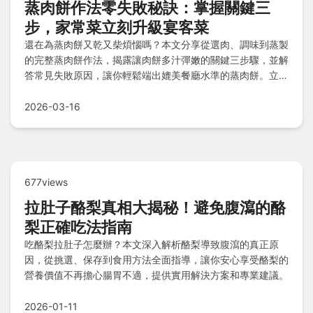
蒸肉餅作法零失敗秘訣：掌握關鍵三
步，家常菜立刻升級宴客菜
還在為蒸肉餅又乾又柴煩惱嗎？本文分享從選肉、調味到蒸製
的完整蒸肉餅作法，揭露讓肉餅多汁彈嫩的關鍵三步驟，並解
答常見失敗原因，讓你輕鬆端出媲美餐廳水準的蒸肉餅。立即
查看完整食譜與專家技巧！
2026-03-16
677views
拉肚子酪梨真相大揭秘！避免腹瀉的酪
梨正確吃法指南
吃酪梨拉肚子怎麼辦？本文深入解析酪梨導致腹瀉的真正原
因，從挑選、保存到食用方法全面指導，讓你安心享受酪梨的
營養價值不再擔心腸胃不適，提供實用解決方案和專業建議。
2026-01-11