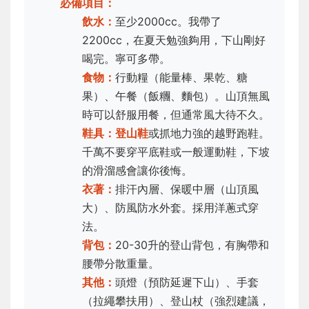
必備項目：
飲水：
至少2000cc。我帶了
2200cc，在夏天勉強夠用，下山剛好
喝完。寧可多帶。
食物：
行動糧（能量棒、果乾、糖
果）、午餐（飯糰、麵包）。山頂無風
時可以舒服用餐，但通常風大待不久。
鞋具：
登山鞋
或抓地力強的越野跑鞋。
千萬不要穿平底鞋或一般運動鞋，下坡
的滑溜感會讓你後悔。
衣著：
排汗內層、保暖中層（山頂風
大）、防風防水外套。採用洋蔥式穿
法。
背包：
20-30升的登山背包，有胸帶和
腰帶分散重量。
其他：
頭燈（預防延遲下山）、手套
（拉繩攀扶用）、登山杖（強烈建議，