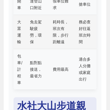
開
達登山
假車位難
搶車位
車
口附近
求
大
免去駕
耗時長，
務必查
眾
駛疲
班次有
好往返
運
勞，環
限，步行
班次時
輸
保
距離遠
間
包
適合多
車/
點對點
人分攤
計
接送，
費用最高
或家庭
程
最省力
出行
車
水社大山步道親