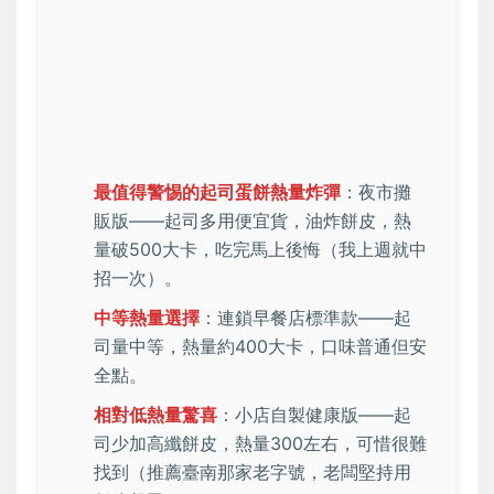
最值得警惕的起司蛋餅熱量炸彈
：夜市攤
販版——起司多用便宜貨，油炸餅皮，熱
量破500大卡，吃完馬上後悔（我上週就中
招一次）。
中等熱量選擇
：連鎖早餐店標準款——起
司量中等，熱量約400大卡，口味普通但安
全點。
相對低熱量驚喜
：小店自製健康版——起
司少加高纖餅皮，熱量300左右，可惜很難
找到（推薦臺南那家老字號，老闆堅持用