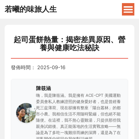
若曦的味旅人生
起司蛋餅熱量：揭密差異原因、營
養與健康吃法秘訣
發佈時間：
2025-09-16
陳筱涵
嗨，我是陳筱涵。我是擁有 ACE-CPT 美國運動
委員會私人教練證照的健身愛好者，也是曾經養
死三盆薄荷、現在卻擁有整座「陽台叢林」的都
市小農。我相信生活不用隨時緊繃，但也絕不能
隨便。在這裡，我不熬心靈雞湯，只提供那些我
親身試錯後、真正能落地的生活實戰攻略——無
論是為了多吃一塊雞排而練的深蹲，還是為了在
混亂關係中找回自我的對話練習。