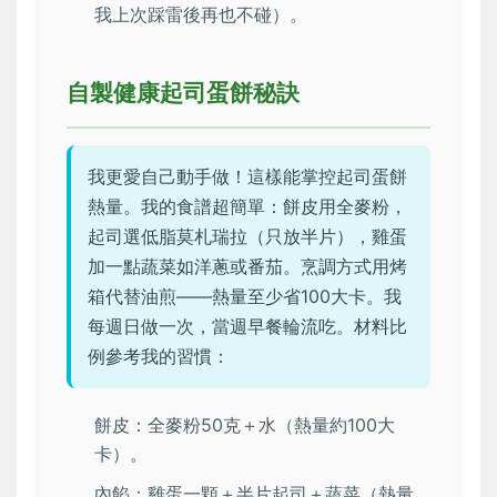
我上次踩雷後再也不碰）。
自製健康起司蛋餅秘訣
我更愛自己動手做！這樣能掌控起司蛋餅
熱量。我的食譜超簡單：餅皮用全麥粉，
起司選低脂莫札瑞拉（只放半片），雞蛋
加一點蔬菜如洋蔥或番茄。烹調方式用烤
箱代替油煎——熱量至少省100大卡。我
每週日做一次，當週早餐輪流吃。材料比
例參考我的習慣：
餅皮：全麥粉50克＋水（熱量約100大
卡）。
內餡：雞蛋一顆＋半片起司＋蔬菜（熱量