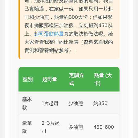
角，油炸過的餅皮熱量比煎的還高。我自
己實驗過，在家做一份，如果只用一片起
司和少油煎，熱量約300大卡；但如果學
夜市攤販那樣狂加油煎，立刻飆到450以
上。
起司蛋餅熱量
真的取決於做法呢。給
大家看看我整理的比較表（資料來自我的
實測和營養網站參考）：
烹調方
熱量 (大
型別
起司量
式
卡)
基本
1片起司
少油煎
約350
款
豪華
2-3片起
多油煎
450-600
版
司