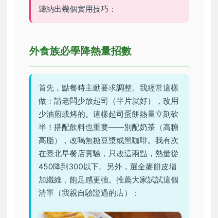
歸納出幾個實用技巧：
外食族必學降熱量招數
首先，點餐時主動要求調整。我經常這樣
做：請老闆少放起司（半片就好），改用
少油煎或烤的。這樣起司蛋餅熱量立刻砍
半！搭配飲料也重要——別配奶茶（高糖
高脂），改喝無糖豆漿或黑咖啡。我有次
在臺北早餐店實驗，只改這兩點，熱量從
450降到300以下。另外，選全麥餅皮增
加纖維，飽足感更強。推薦大家試試這個
清單（我親自驗證過的店）：