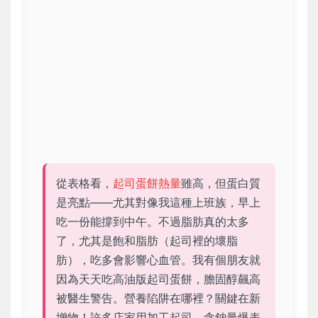
從表格看，
起司蛋餅熱量
雖高，但蛋白質
是亮點——尤其對像我這種上班族，早上
吃一份能撐到中午。不過脂肪真的太多
了，尤其是飽和脂肪（起司裡的壞脂
肪），吃多會影響心血管。我有個朋友就
因為天天吃高油版起司蛋餅，膽固醇飆高
被醫生警告。營養陷阱在哪裡？關鍵在新
增物！許多店家用加工起司，含鈉量爆表