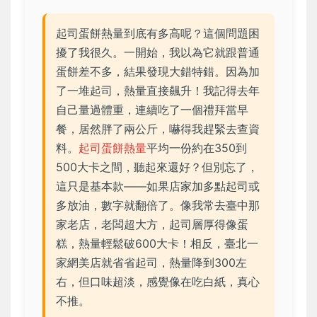
起司蛋餅熱量到底有多高呢？這個問題困
擾了我很久。一開始，我以為它就跟普通
蛋餅差不多，結果發現大錯特錯。因為加
了一堆起司，熱量直接飆升！我記得去年
自己量過體重，連續吃了一個禮拜當早
餐，居然胖了兩公斤，嚇得我趕緊去查資
料。
起司蛋餅熱量
平均一份約在350到
500大卡之間，聽起來還好？但別忘了，
這只是基本款——如果店家加多點起司或
多放油，數字就翻倍了。像我常去臺中那
家老店，老闆超大方，起司層厚得像蛋
糕，熱量輕鬆破600大卡！相反，臺北一
家網美店就省省起司，熱量降到300左
右，但口味超淡，感覺像在吃白紙，真心
不推。