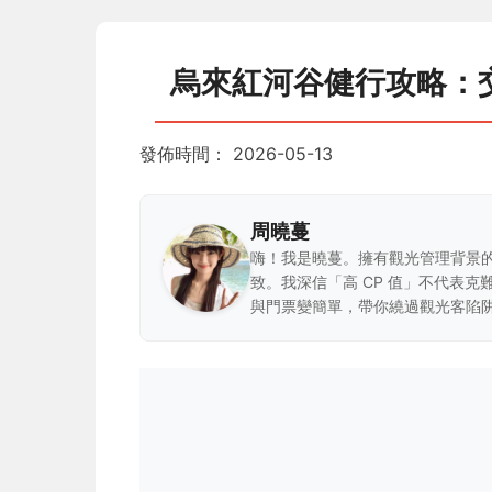
烏來紅河谷健行攻略：
發佈時間：
2026-05-13
周曉蔓
嗨！我是曉蔓。擁有觀光管理背景
致。我深信「高 CP 值」不代表
與門票變簡單，帶你繞過觀光客陷