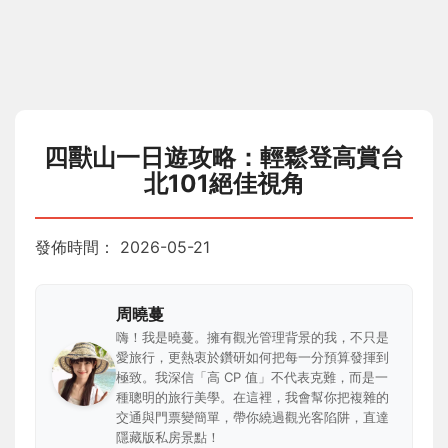
四獸山一日遊攻略：輕鬆登高賞台
北101絕佳視角
發佈時間：
2026-05-21
周曉蔓
嗨！我是曉蔓。擁有觀光管理背景的我，不只是
愛旅行，更熱衷於鑽研如何把每一分預算發揮到
極致。我深信「高 CP 值」不代表克難，而是一
種聰明的旅行美學。在這裡，我會幫你把複雜的
交通與門票變簡單，帶你繞過觀光客陷阱，直達
隱藏版私房景點！