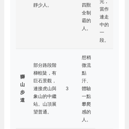
完，
靜少人。
四獸
當作
全制
連走
霸的
中的
人。
一
段。
想稍
部分路段階
微流
梯較陡，有
點
獅
巨石景觀，
汗、
山
連接虎山與
3
體驗
步
象山的中繼
一點
道
站。山頂展
攀爬
望普通。
感的
人。