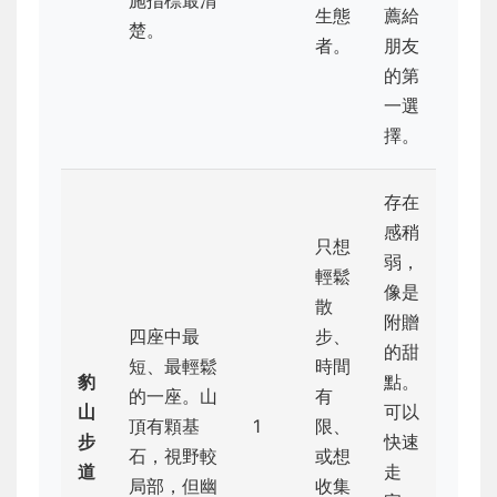
生態
薦給
楚。
者。
朋友
的第
一選
擇。
存在
感稍
只想
弱，
輕鬆
像是
散
附贈
四座中最
步、
的甜
短、最輕鬆
時間
豹
點。
的一座。山
有
山
可以
頂有顆基
1
限、
步
快速
石，視野較
或想
道
走
局部，但幽
收集