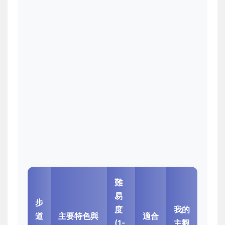
難
易
步
度
我的
道
主要特色與
適合
(1-
主觀