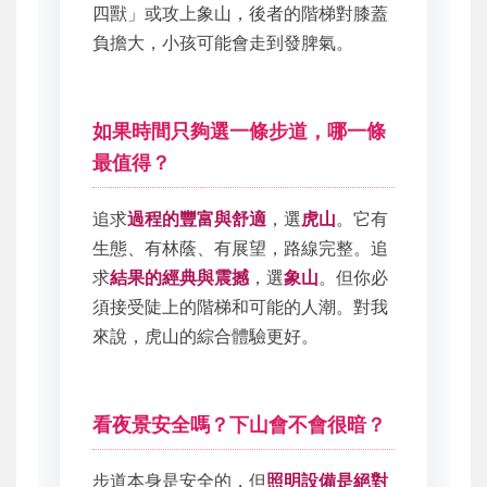
四獸」或攻上象山，後者的階梯對膝蓋
負擔大，小孩可能會走到發脾氣。
如果時間只夠選一條步道，哪一條
最值得？
追求
過程的豐富與舒適
，選
虎山
。它有
生態、有林蔭、有展望，路線完整。追
求
結果的經典與震撼
，選
象山
。但你必
須接受陡上的階梯和可能的人潮。對我
來說，虎山的綜合體驗更好。
看夜景安全嗎？下山會不會很暗？
步道本身是安全的，但
照明設備是絕對