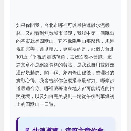
如果你問我，台北市哪裡可以最快逃離水泥叢
林，又能看到無敵城市景觀，我腦中第一個跳出
的答案就是四獸山。它不像陽明山那麼遠，步道
規劃完善，難度親民，更重要的是，那個與台北
101近乎平視的震撼視角，去幾次都不會膩。這
篇文章不是網路資料的剪貼，是我親自用雙腳走
過好幾趟虎、豹、獅、象四條山徑後，整理出的
實戰心得。我會告訴你怎麼搭車最省力、哪條步
道最適合你、哪裡藏著連在地人都可能錯過的拍
照秘境，以及如何完美規劃一場從午後到華燈初
上的四獸山一日遊。
📝 快速導覽：這篇文章你會