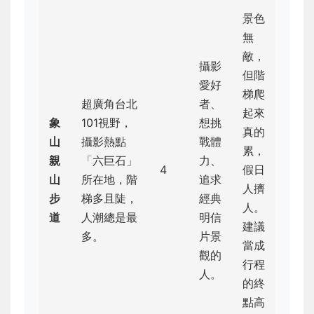
景色
無
敵，
攝影
但階
愛好
梯爬
超廣角台北
者、
起來
象
101視野，
想挑
真的
山
攝影熱點
戰體
累，
親
「六巨石」
力、
4
假日
山
所在地，階
追求
人擠
步
梯多且陡，
經典
人。
道
人潮總是最
明信
建議
多。
片景
當成
觀的
行程
人。
的終
點高