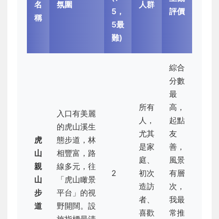
名
氛圍
人群
5，
評價
稱
5最
難)
綜合
分數
最
所有
高，
入口有美麗
人，
起點
的虎山溪生
尤其
友
虎
態步道，林
是家
善，
山
相豐富，路
庭、
風景
親
線多元，往
2
初次
有層
山
「虎山瞰景
造訪
次，
步
平台」的視
者、
我最
道
野開闊。設
喜歡
常推
施指標最清