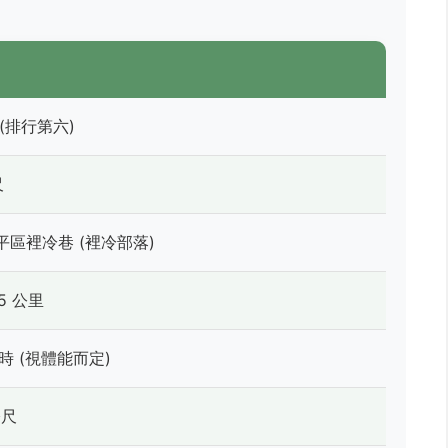
(排行第六)
尺
平區裡冷巷 (裡冷部落)
5 公里
小時 (視體能而定)
公尺