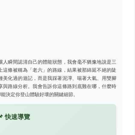
讓人瞬間認清自己的體能狀態，我會毫不猶豫地說是三
上這條被稱為「老六」的路線，結果被那綿延不絕的陡
種美化過的遊記，而是我踩著泥濘、喘著大氣、用雙腳
享與路線分析。我會告訴你這條路到底難在哪，什麼時
卻能決定你登山體驗好壞的關鍵細節。
📌 快速導覽