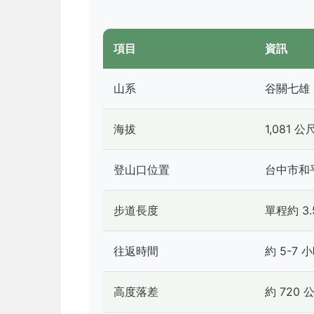
項目
資訊
山系
谷關七雄 
海拔
1,081 公
登山口位置
台中市和
步道長度
單程約 3.
往返時間
約 5-7 
高度落差
約 720 