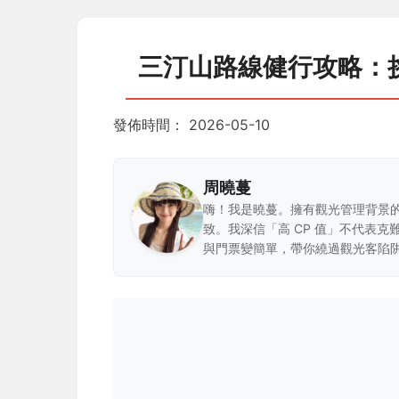
三汀山路線健行攻略：
發佈時間：
2026-05-10
周曉蔓
嗨！我是曉蔓。擁有觀光管理背景
致。我深信「高 CP 值」不代表
與門票變簡單，帶你繞過觀光客陷