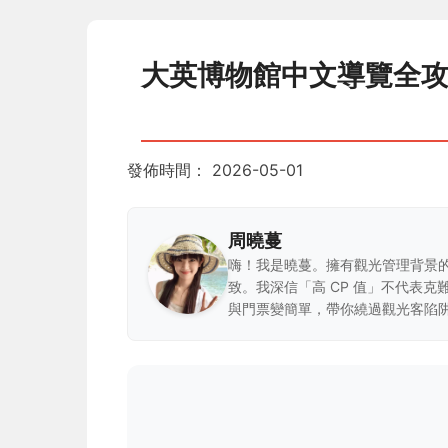
大英博物館中文導覽全
發佈時間：
2026-05-01
周曉蔓
嗨！我是曉蔓。擁有觀光管理背景
致。我深信「高 CP 值」不代表
與門票變簡單，帶你繞過觀光客陷