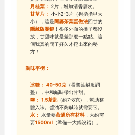
月桂葉：
2片，增加清香層次。
甘草片：
小小2-3片（拇指指甲大
小），這是
阿婆茶葉蛋做法
回甘的
隱藏版關鍵
！很多外面的攤子都沒
放，甘甜味就是差那麼一點點。這
個我真的問了好久才挖出來的秘
方！
調味平衡：
冰糖：
40-50克
（看醬油鹹度調
整），中和鹹味帶出甘甜。
鹽：
1.5茶匙
（約7-8克），幫助整
體入味。醬油不夠鹹時就需要它。
水：
水量要
蓋過所有材料
，大約需
要
1500ml
（準備一大鍋沒錯）。