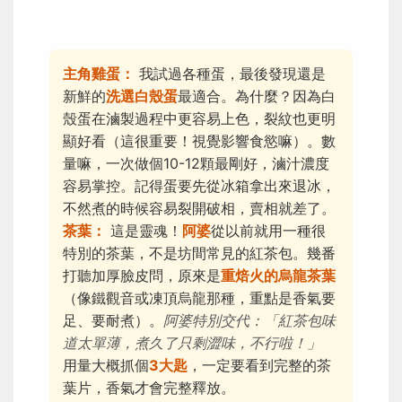
主角雞蛋：
我試過各種蛋，最後發現還是
新鮮的
洗選白殼蛋
最適合。為什麼？因為白
殼蛋在滷製過程中更容易上色，裂紋也更明
顯好看（這很重要！視覺影響食慾嘛）。數
量嘛，一次做個10-12顆最剛好，滷汁濃度
容易掌控。記得蛋要先從冰箱拿出來退冰，
不然煮的時候容易裂開破相，賣相就差了。
茶葉：
這是靈魂！
阿婆
從以前就用一種很
特別的茶葉，不是坊間常見的紅茶包。幾番
打聽加厚臉皮問，原來是
重焙火的烏龍茶葉
（像鐵觀音或凍頂烏龍那種，重點是香氣要
足、要耐煮）。
阿婆特別交代：「紅茶包味
道太單薄，煮久了只剩澀味，不行啦！」
用量大概抓個
3大匙
，一定要看到完整的茶
葉片，香氣才會完整釋放。