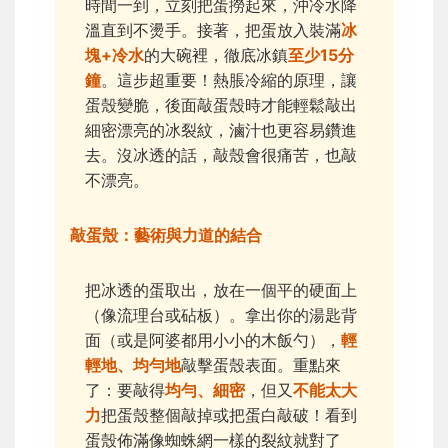
時間一到，立刻把蛋撈起來，沖冷水降
溫直到不燙手。接著，把蛋放入裝滿
冰
塊+冷水
的大碗裡，徹底冰鎮
至少15分
鐘
。這步超重要！熱脹冷縮的原理，讓
蛋殼變脆，後面敲蛋殼時才能輕鬆敲出
細密漂亮的冰裂紋，滷汁也更容易鑽進
去。沒冰透的話，敲殼會很痛苦，也敲
不漂亮。
敲蛋殼：藝術與力道的結合
把冰透的蛋取出，放在一個平的硬面上
（像流理台或砧板）。拿出你的湯匙背
面（或是阿婆都用小小的木飯勺），
輕
輕地、均勻地
敲擊蛋殼表面。重點來
了：要敲得
均勻、細密
，但又
不能太大
力
把蛋殼整個敲掉或把蛋白敲破！看到
蛋殼佈滿像蜘蛛網一樣的裂紋就對了