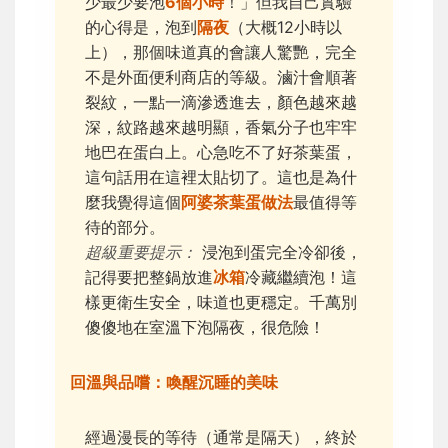
少最少要泡
6個小時
！」但我自己實驗
的心得是，泡到
隔夜
（大概12小時以
上），那個味道真的會讓人驚艷，完全
不是外面便利商店的等級。滷汁會順著
裂紋，一點一滴滲透進去，顏色越來越
深，紋路越來越明顯，香氣分子也牢牢
地巴在蛋白上。心急吃不了好茶葉蛋，
這句話用在這裡太貼切了。這也是為什
麼我覺得這個
阿婆茶葉蛋做法
最值得等
待的部分。
超級重要提示：
浸泡到蛋完全冷卻後，
記得要把整鍋放進
冰箱
冷藏繼續泡！這
樣更衛生安全，味道也更穩定。千萬別
傻傻地在室溫下泡隔夜，很危險！
回溫與品嚐：喚醒沉睡的美味
經過漫長的等待（通常是隔天），終於