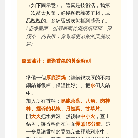
（如下圖示意）。這真是技術活，我第
一次敲太興奮，好幾顆都敲破了相，成
品醜醜的。多練習幾次就抓到感覺了。
(想像畫面：蛋殼表面佈滿細細碎碎、深
淺不一的裂痕，像哥窯瓷器般的美麗紋
路)
熬煮滷汁：匯聚香氣的黃金時刻
準備一個
厚底深鍋
（鑄鐵鍋或厚的不鏽
鋼鍋都很棒，保溫性好）。把
水
倒入鍋
中。
加入所有香料：
烏龍茶葉、八角、肉桂
棒、捏碎的花椒、月桂葉、甘草片
。
開
大火
把水煮滾，然後轉
中小火
，蓋上
鍋蓋，讓香料們在裡面
慢煮15分鐘
。這
一步是讓香料的香氣完全釋放到水中，