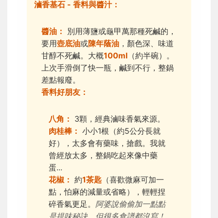
滷香基石 - 香料與醬汁：
醬油：
別用薄鹽或龜甲萬那種死鹹的，
要用
壺底油
或
陳年蔭油
，顏色深、味道
甘醇不死鹹。大概
100ml
（約半碗）。
上次手滑倒了快一瓶，鹹到不行，整鍋
差點報廢。
香料好朋友：
八角：
3顆，經典滷味香氣來源。
肉桂棒：
小小1根（約5公分長就
好），太多會有藥味，搶戲。我就
曾經放太多，整鍋吃起來像中藥
蛋...
花椒：
約
1茶匙
（喜歡微麻可加一
點，怕麻的減量或省略），輕輕捏
碎香氣更足。
阿婆說偷偷加一點點
是提味秘訣，但很多食譜都沒寫！