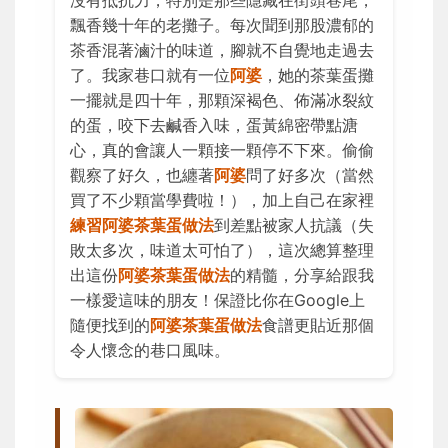
沒有抵抗力，特別是那些隱藏在街頭巷尾，
飄香幾十年的老攤子。每次聞到那股濃郁的
茶香混著滷汁的味道，腳就不自覺地走過去
了。我家巷口就有一位
阿婆
，她的茶葉蛋攤
一擺就是四十年，那顆深褐色、佈滿冰裂紋
的蛋，咬下去鹹香入味，蛋黃綿密帶點溏
心，真的會讓人一顆接一顆停不下來。偷偷
觀察了好久，也纏著
阿婆
問了好多次（當然
買了不少顆當學費啦！），加上自己在家裡
練習阿婆茶葉蛋做法
到差點被家人抗議（失
敗太多次，味道太可怕了），這次總算整理
出這份
阿婆茶葉蛋做法
的精髓，分享給跟我
一樣愛這味的朋友！保證比你在Google上
隨便找到的
阿婆茶葉蛋做法
食譜更貼近那個
令人懷念的巷口風味。