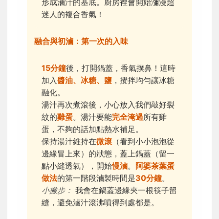
形成滷汁的基底。廚房裡會開始瀰漫超
迷人的複合香氣！
融合與初滷：第一次的入味
15分鐘
後，打開鍋蓋，香氣撲鼻！這時
加入
醬油、冰糖、鹽
，攪拌均勻讓冰糖
融化。
湯汁再次煮滾後，小心放入我們敲好裂
紋的
雞蛋
。湯汁要能
完全淹過
所有雞
蛋，不夠的話加點熱水補足。
保持湯汁維持在
微滾
（看到小小泡泡從
邊緣冒上來）的狀態，蓋上鍋蓋（留一
點小縫透氣），開始
慢滷
。
阿婆茶葉蛋
做法
的第一階段滷製時間是
30分鐘
。
小撇步：
我會在鍋蓋邊緣夾一根筷子留
縫，避免滷汁滾沸噴得到處都是。