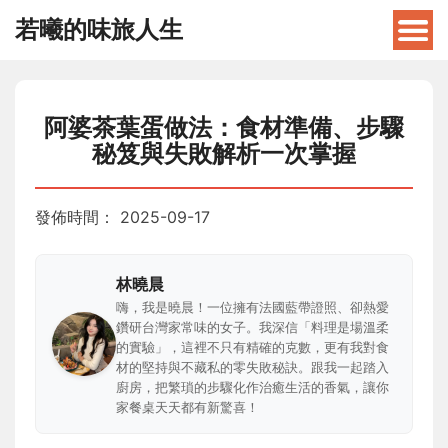
若曦的味旅人生
阿婆茶葉蛋做法：食材準備、步驟
秘笈與失敗解析一次掌握
發佈時間：
2025-09-17
林曉晨
嗨，我是曉晨！一位擁有法國藍帶證照、卻熱愛
鑽研台灣家常味的女子。我深信「料理是場溫柔
的實驗」，這裡不只有精確的克數，更有我對食
材的堅持與不藏私的零失敗秘訣。跟我一起踏入
廚房，把繁瑣的步驟化作治癒生活的香氣，讓你
家餐桌天天都有新驚喜！