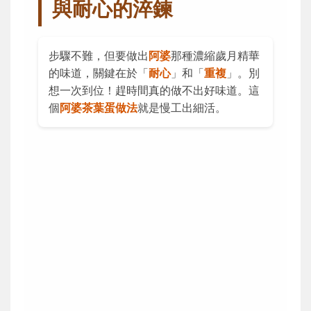
與耐心的淬鍊
步驟不難，但要做出
阿婆
那種濃縮歲月精華
的味道，關鍵在於「
耐心
」和「
重複
」。別
想一次到位！趕時間真的做不出好味道。這
個
阿婆茶葉蛋做法
就是慢工出細活。