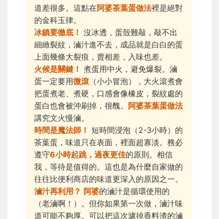
道差很多。這點在
阿婆茶葉蛋做法
裡是絕對
的金科玉律。
冰鎮要徹底！
沒冰透，蛋殼難敲，敲不出
細緻裂紋，滷汁進不去，成品就是白白的蛋
上面幾條大裂痕，賣相差，入味也差。
火候是關鍵！
煮蛋用中火，避免爆裂。滷
蛋一定要用
微滾
（小小冒泡），大火滾煮會
把蛋煮老、煮硬，口感會像橡皮，裂紋處的
蛋白也會被沖刷掉，很醜。
阿婆茶葉蛋做法
講究文火慢滷。
時間是魔法師！
短時間浸泡（2-3小時）的
茶葉蛋，味道只在表面，裡面超寡淡。務必
遵守
6小時起跳，過夜更佳
的原則。相信
我，等待是值得的。這也是為什麼自家做的
往往比便利商店的味道更深入的原因之一。
滷汁再利用？
阿婆
的滷汁是循環使用的
（老滷啊！）。但你如果第一次做，滷汁味
道可能不夠厚。可以把這次濾掉香料渣的滷