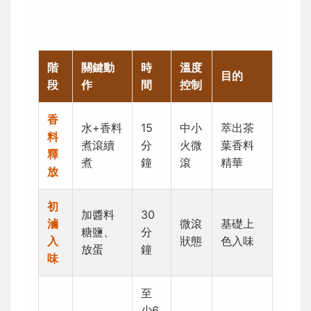
階
關鍵動
時
溫度
目的
段
作
間
控制
香
水+香料
15
中小
萃出茶
料
煮滾續
分
火微
葉香料
釋
煮
鐘
滾
精華
放
初
加醬料
30
滷
微滾
基礎上
糖鹽、
分
入
狀態
色入味
放蛋
鐘
味
至
少6