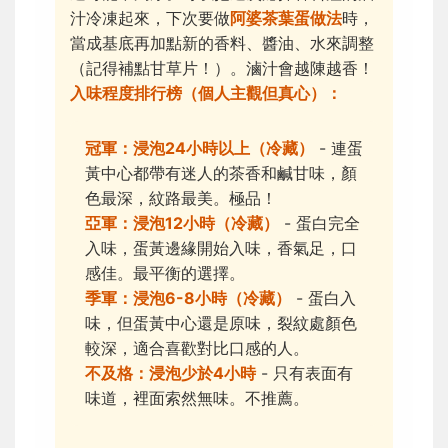
汁冷凍起來，下次要做
阿婆茶葉蛋做法
時，
當成基底再加點新的香料、醬油、水來調整
（記得補點甘草片！）。滷汁會越陳越香！
入味程度排行榜（個人主觀但真心）：
冠軍：浸泡24小時以上（冷藏）
- 連蛋
黃中心都帶有迷人的茶香和鹹甘味，顏
色最深，紋路最美。極品！
亞軍：浸泡12小時（冷藏）
- 蛋白完全
入味，蛋黃邊緣開始入味，香氣足，口
感佳。最平衡的選擇。
季軍：浸泡6-8小時（冷藏）
- 蛋白入
味，但蛋黃中心還是原味，裂紋處顏色
較深，適合喜歡對比口感的人。
不及格：浸泡少於4小時
- 只有表面有
味道，裡面索然無味。不推薦。