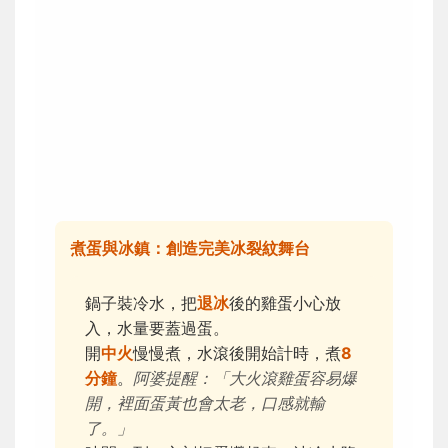
煮蛋與冰鎮：創造完美冰裂紋舞台
鍋子裝冷水，把
退冰
後的雞蛋小心放
入，水量要蓋過蛋。
開
中火
慢慢煮，水滾後開始計時，煮
8
分鐘
。
阿婆提醒：「大火滾雞蛋容易爆
開，裡面蛋黃也會太老，口感就輸
了。」