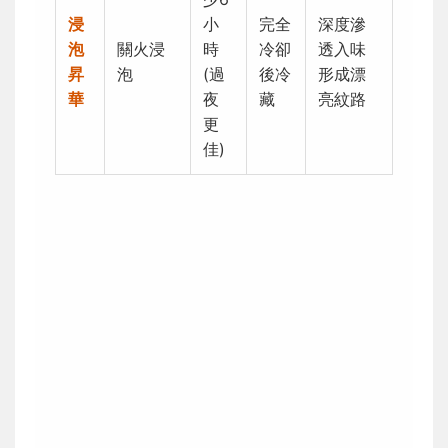
浸
小
完全
深度滲
泡
關火浸
時
冷卻
透入味
昇
泡
(過
後冷
形成漂
華
夜
藏
亮紋路
更
佳)